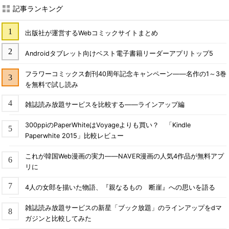
記事ランキング
出版社が運営するWebコミックサイトまとめ
Androidタブレット向けベスト電子書籍リーダーアプリトップ5
フラワーコミックス創刊40周年記念キャンペーン――名作の1～3巻
を無料で試し読み
雑誌読み放題サービスを比較する――ラインアップ編
300ppiのPaperWhiteはVoyageよりも買い？ 「Kindle
Paperwhite 2015」比較レビュー
これが韓国Web漫画の実力――NAVER漫画の人気4作品が無料アプ
リに
4人の女郎を描いた物語、『親なるもの 断崖』への思いを語る
雑誌読み放題サービスの新星「ブック放題」のラインアップをdマ
ガジンと比較してみた