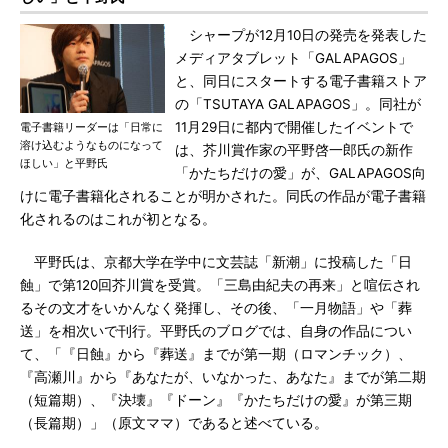
シャープが12月10日の発売を発表した
メディアタブレット「GALAPAGOS」
と、同日にスタートする電子書籍ストア
の「TSUTAYA GALAPAGOS」。同社が
11月29日に都内で開催したイベントで
電子書籍リーダーは「日常に
溶け込むようなものになって
は、芥川賞作家の平野啓一郎氏の新作
ほしい」と平野氏
「かたちだけの愛」が、GALAPAGOS向
けに電子書籍化されることが明かされた。同氏の作品が電子書籍
化されるのはこれが初となる。
平野氏は、京都大学在学中に文芸誌「新潮」に投稿した「日
蝕」で第120回芥川賞を受賞。「三島由紀夫の再来」と喧伝され
るその文才をいかんなく発揮し、その後、「一月物語」や「葬
送」を相次いで刊行。平野氏のブログでは、自身の作品につい
て、「『日蝕』から『葬送』までが第一期（ロマンチック）、
『高瀬川』から『あなたが、いなかった、あなた』までが第二期
（短篇期）、『決壊』『ドーン』『かたちだけの愛』が第三期
（長篇期）」（原文ママ）であると述べている。