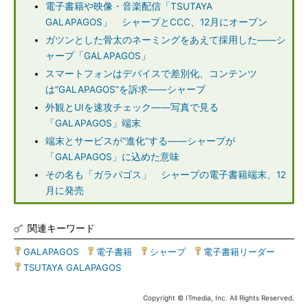
電子書籍や映像・音楽配信「TSUTAYA
GALAPAGOS」 シャープとCCC、12月にオープン
ガツンとした骨太のネーミングをあえて採用した――シ
ャープ「GALAPAGOS」
スマートフォンはデバイスで差別化、コンテンツ
は“GALAPAGOS”を訴求――シャープ
外観とUIを速攻チェック――写真で見る
「GALAPAGOS」端末
端末とサービスが“進化”する――シャープが
「GALAPAGOS」に込めた意味
その名も「ガラパゴス」 シャープの電子書籍端末、12
月に発売
関連キーワード
GALAPAGOS
|
電子書籍
|
シャープ
|
電子書籍リーダー
|
TSUTAYA GALAPAGOS
Copyright © ITmedia, Inc. All Rights Reserved.