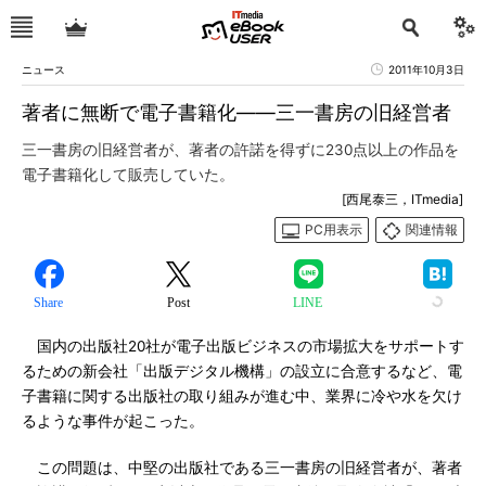
ニュース
2011年10月3日
著者に無断で電子書籍化――三一書房の旧経営者
三一書房の旧経営者が、著者の許諾を得ずに230点以上の作品を
電子書籍化して販売していた。
[西尾泰三，ITmedia]
PC用表示
関連情報
Share
Post
LINE
国内の出版社20社が電子出版ビジネスの市場拡大をサポートす
るための新会社「出版デジタル機構」の設立に合意するなど、電
子書籍に関する出版社の取り組みが進む中、業界に冷や水を欠け
るような事件が起こった。
この問題は、中堅の出版社である三一書房の旧経営者が、著者