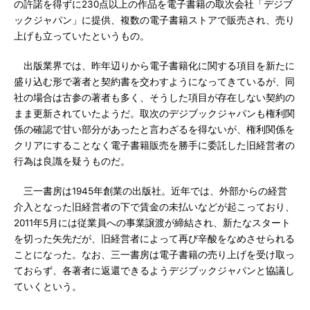
の許諾を得ずに230点以上の作品を電子書籍の取次会社「デジブ
ックジャパン」に提供、複数の電子書籍ストアで販売され、売り
上げも立っていたというもの。
出版業界では、昨年辺りから電子書籍化に関する項目を新たに
盛り込む形で著者と契約書を交わすようになってきているが、同
社の場合は古参の著者も多く、そうした項目が存在しない契約の
まま更新されていたようだ。取次のデジブックジャパンも権利関
係の確認で甘い部分があったと言わざるを得ないが、権利関係を
クリアにすることなく電子書籍販売を勝手に委託した旧経営者の
行為は良識を疑うものだ。
三一書房は1945年創業の出版社。近年では、外部からの経営
介入となった旧経営者の下で賃金の未払いなどが起こっており、
2011年5月には従業員への事業譲渡が締結され、新たなスタート
を切った矢先だが、旧経営者によって再び辛酸をなめさせられる
ことになった。なお、三一書房は電子書籍の売り上げを受け取っ
ておらず、各著者に返還できるようデジブックジャパンと協議し
ていくという。