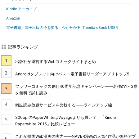
Kindle アーカイブ
Amazon
電子書籍／電子出版の今を知る、今が分かる ITmedia eBook USER
記事ランキング
出版社が運営するWebコミックサイトまとめ
Androidタブレット向けベスト電子書籍リーダーアプリトップ5
フラワーコミックス創刊40周年記念キャンペーン――名作の1～3巻
を無料で試し読み
雑誌読み放題サービスを比較する――ラインアップ編
300ppiのPaperWhiteはVoyageよりも買い？ 「Kindle
Paperwhite 2015」比較レビュー
これが韓国Web漫画の実力――NAVER漫画の人気4作品が無料アプ