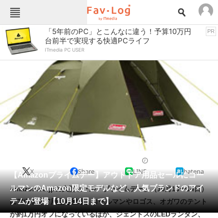
Fav-Logカテゴリー一覧
「5年前のPC」とこんなに違う！予算10万円
PR
台前半で実現する快適PCライフ
TOP
アウトドア用品
ITmedia PC USER
インテリア・収納
おもちゃ・ホビー
カメラ
キッチン家電
キッチン用品
ゲーム
コンテンツ・サービス
スイーツ・お菓子
スポーツ・レジャー
スマホ・携帯電話
パソコン・タブレット
ファッション
テント
2020/10/13 13:14（公開）
X
Share
LINE
hatena
ペット
【Amazonプライムデー】アウトドア用品セールにコー
家電
ルマンのAmazon限定モデルなど、人気ブランドのアイ
Amazon.co.jpの大型セール「プライムデー」（10月13〜14日）
工具・DIY
本・DVD・CD
テムが登場【10月14日まで】
にアウトドア用品も登場。コールマンやロゴス、オガワのテント
生活家電
生活用品
が約1万円オフになっているほか、ジェントスのLEDランタン、