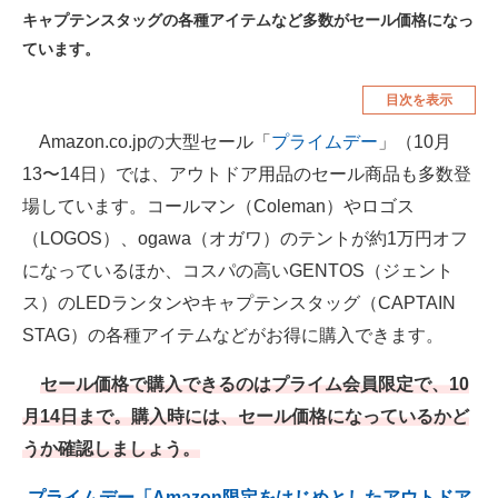
キャプテンスタッグの各種アイテムなど多数がセール価格になっ
空調・季節家電
美容・コスメ
ています。
腕時計
車・バイク
目次を表示
釣り具・釣り用品
食品・飲料・お酒
Amazon.co.jpの大型セール「
プライムデー
」（10月
食器・グラス・カトラリー
13〜14日）では、アウトドア用品のセール商品も多数登
場しています。コールマン（Coleman）やロゴス
メディア
（LOGOS）、ogawa（オガワ）のテントが約1万円オフ
注目記事を集めた総合ページ
になっているほか、コスパの高いGENTOS（ジェント
ス）のLEDランタンやキャプテンスタッグ（CAPTAIN
ITの今と未来を見通す
STAG）の各種アイテムなどがお得に購入できます。
スマホと通信の最新トレンド
セール価格で購入できるのはプライム会員限定で、10
進化するPCとデバイスの未来
月14日まで。購入時には、セール価格になっているかど
うか確認しましょう。
好きが集まる 比べて選べる
ビジネスと働き方のヒント
プライムデー「Amazon限定をはじめとしたアウトドア