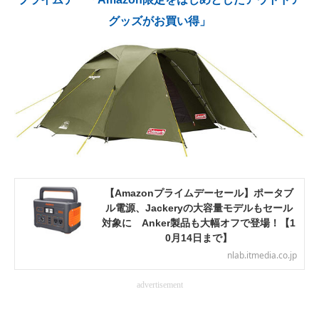
グッズがお買い得」
AI活用のいまが分かる
企業ITのトレンドを詳説
経営リーダーのコミュニティ
マーケ×ITの今がよく分かる
ITエンジニア向け専門サイト
企業向けIT製品の総合サイト
【Amazonプライムデーセール】ポータブ
ル電源、Jackeryの大容量モデルもセール
IT製品の技術・比較・事例
対象に Anker製品も大幅オフで登場！【1
0月14日まで】
製造業のIT導入・活用を支援
nlab.itmedia.co.jp
モノづくり技術者専門サイト
advertisement
エレクトロニクス専門サイト