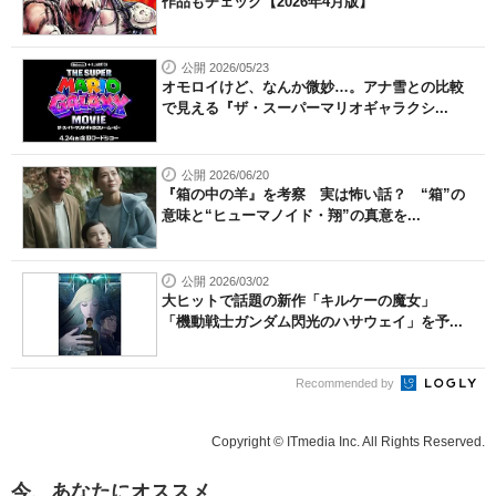
作品もチェック【2026年4月版】
公開 2026/05/23
オモロイけど、なんか微妙…。アナ雪との比較
で見える『ザ・スーパーマリオギャラクシ...
公開 2026/06/20
『箱の中の羊』を考察 実は怖い話？ “箱”の
意味と“ヒューマノイド・翔”の真意を...
公開 2026/03/02
大ヒットで話題の新作「キルケーの魔女」
「機動戦士ガンダム閃光のハサウェイ」を予...
Recommended by
Copyright © ITmedia Inc. All Rights Reserved.
今、あなたにオススメ