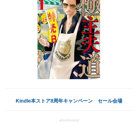
AI活用のいまが分かる
企業ITのトレンドを詳説
経営リーダーのコミュニティ
マーケ×ITの今がよく分かる
ITエンジニア向け専門サイト
企業向けIT製品の総合サイト
IT製品の技術・比較・事例
Kindle本ストア8周年キャンペーン セール会場
製造業のIT導入・活用を支援
モノづくり技術者専門サイト
advertisement
エレクトロニクス専門サイト