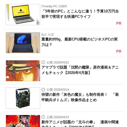
ITmedia PC USER
「5年前のPC」とこんなに違う！予算10万円台
前半で実現する快適PCライフ
PR
ねとらぼ
重量約999g、最新CPU搭載のビジネスPCの実
力は？
PR
公開 2026/04/22
アマプラで話題「沈黙の艦隊」原作漫画＆アニ
メもチェック【2026年4月版】
公開 2026/03/14
待望の新作「灰色の魔女」も制作発表！ 「装
甲騎兵ボトムズ」映像作品まとめ
公開 2026/04/23
新作アニメが話題の「北斗の拳」 漫画や関連