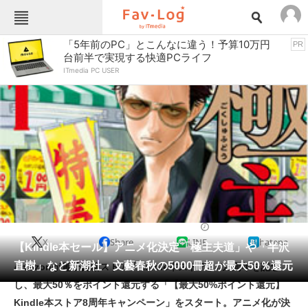
Fav-Logカテゴリー一覧
「5年前のPC」とこんなに違う！予算10万円
PR
台前半で実現する快適PCライフ
TOP
アウトドア用品
ITmedia PC USER
インテリア・収納
おもちゃ・ホビー
カメラ
キッチン家電
キッチン用品
ゲーム
コンテンツ・サービス
スイーツ・お菓子
スポーツ・レジャー
スマホ・携帯電話
パソコン・タブレット
ファッション
電子書籍
2020/10/27 19:19（公開）
X
Share
LINE
hatena
ペット
【Kindle本セール】アニメ化決定「極主夫道」や「半沢
家電
直樹」など新潮社・文藝春秋の5000冊超が最大50％還元
Amazonが電子書籍ストア「Kindle本ストア」の8周年を記念
工具・DIY
本・DVD・CD
し、最大50％をポイント還元する「【最大50%ポイント還元】
生活家電
生活用品
Kindle本ストア8周年キャンペーン」をスタート。アニメ化が決