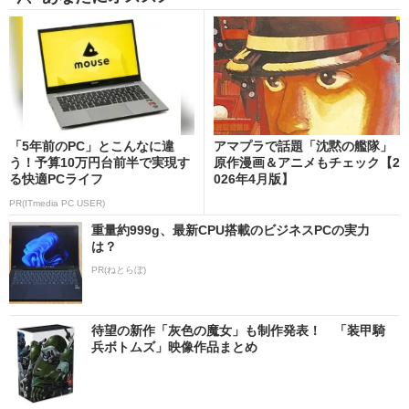
「5年前のPC」とこんなに違
アマプラで話題「沈黙の艦隊」
う！予算10万円台前半で実現す
原作漫画＆アニメもチェック【2
る快適PCライフ
026年4月版】
PR(ITmedia PC USER)
重量約999g、最新CPU搭載のビジネスPCの実力
は？
PR(ねとらぼ)
待望の新作「灰色の魔女」も制作発表！ 「装甲騎
兵ボトムズ」映像作品まとめ