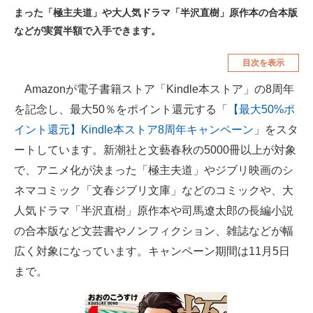
まった「極主夫道」や大人気ドラマ「半沢直樹」原作本の合本版
空調・季節家電
美容・コスメ
などが実質半額で入手できます。
腕時計
車・バイク
目次を表示
釣り具・釣り用品
食品・飲料・お酒
Amazonが電子書籍ストア「Kindle本ストア」の8周年
食器・グラス・カトラリー
を記念し、最大50％をポイント還元する「
【最大50%ポ
イント還元】Kindle本ストア8周年キャンペーン
」をスタ
メディア
ートしています。新潮社と文藝春秋の5000冊以上が対象
注目記事を集めた総合ページ
で、アニメ化が決まった「極主夫道」やジブリ映画のシ
ネマコミック「文春ジブリ文庫」などのコミックや、大
ITの今と未来を見通す
人気ドラマ「半沢直樹」原作本や司馬遼太郎の長編小説
スマホと通信の最新トレンド
の合本版など文芸書やノンフィクション、雑誌などが幅
広く対象になっています。キャンペーン期間は11月5日
進化するPCとデバイスの未来
まで。
好きが集まる 比べて選べる
ビジネスと働き方のヒント