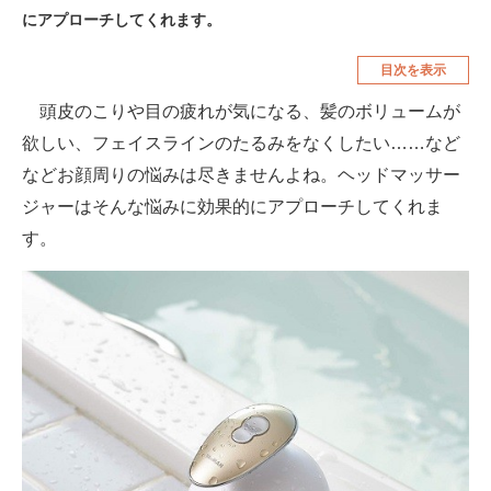
にアプローチしてくれます。
空調・季節家電
美容・コスメ
目次を表示
腕時計
車・バイク
頭皮のこりや目の疲れが気になる、髪のボリュームが
釣り具・釣り用品
食品・飲料・お酒
欲しい、フェイスラインのたるみをなくしたい……など
食器・グラス・カトラリー
などお顔周りの悩みは尽きませんよね。ヘッドマッサー
ジャーはそんな悩みに効果的にアプローチしてくれま
メディア
す。
注目記事を集めた総合ページ
ITの今と未来を見通す
スマホと通信の最新トレンド
進化するPCとデバイスの未来
好きが集まる 比べて選べる
ビジネスと働き方のヒント