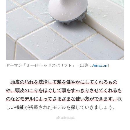
AI活用のいまが分かる
企業ITのトレンドを詳説
経営リーダーのコミュニティ
マーケ×ITの今がよく分かる
ITエンジニア向け専門サイト
ヤーマン「ミーゼ ヘッドスパリフト」（出典：
Amazon
）
企業向けIT製品の総合サイト
頭皮の汚れを洗浄して髪を健やかにしてくれるもの
IT製品の技術・比較・事例
や、頭皮のこりをほぐして頭をすっきりさせてくれるも
のなどモデルによってさまざまな使い方ができます。
欲
製造業のIT導入・活用を支援
しい機能が搭載されたモデルを探していきましょう。
モノづくり技術者専門サイト
advertisement
エレクトロニクス専門サイト