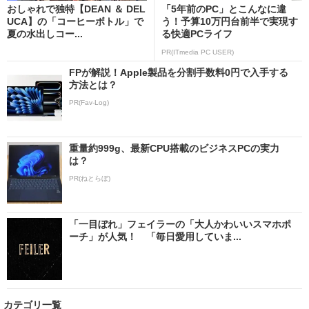
おしゃれで独特【DEAN ＆ DEL
「5年前のPC」とこんなに違
UCA】の「コーヒーボトル」で
う！予算10万円台前半で実現す
夏の水出しコー...
る快適PCライフ
PR(ITmedia PC USER)
FPが解説！Apple製品を分割手数料0円で入手する
方法とは？
PR(Fav-Log)
重量約999g、最新CPU搭載のビジネスPCの実力
は？
PR(ねとらぼ)
「一目ぼれ」フェイラーの「大人かわいいスマホポ
ーチ」が人気！ 「毎日愛用していま...
カテゴリ一覧