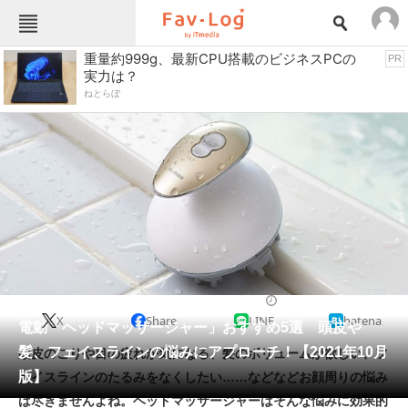
Fav-Logカテゴリー一覧
重量約999g、最新CPU搭載のビジネスPCの
PR
実力は？
TOP
アウトドア用品
ねとらぼ
インテリア・収納
おもちゃ・ホビー
カメラ
キッチン家電
キッチン用品
ゲーム
コンテンツ・サービス
スイーツ・お菓子
スポーツ・レジャー
スマホ・携帯電話
パソコン・タブレット
ファッション
健康・美容家電
2021/10/20 16:16（公開）
X
Share
LINE
hatena
ペット
電動「ヘッドマッサージャー」おすすめ5選 頭皮や
家電
髪、フェイスラインの悩みにアプローチ！【2021年10月
頭皮のこりや目の疲れが気になる、髪のボリュームが欲しい、フ
工具・DIY
本・DVD・CD
版】
ェイスラインのたるみをなくしたい……などなどお顔周りの悩み
生活家電
生活用品
は尽きませんよね。ヘッドマッサージャーはそんな悩みに効果的