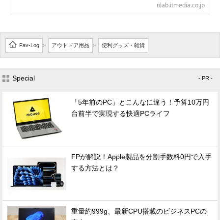
nlab.itmedia.co.jp
Fav-Log
アウトドア用品
便利グッズ・雑貨
>
>
Special
- PR -
「5年前のPC」とこんなに違う！予算10万円
台前半で実現する快適PCライフ
FPが解説！Apple製品を分割手数料0円で入手
する方法とは？
重量約999g、最新CPU搭載のビジネスPCの