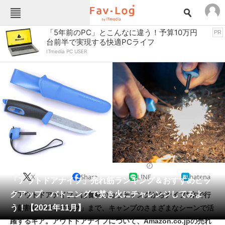
Fav-Logカテゴリー一覧
「5年前のPC」とこんなに違う！予算10万円
PR
台前半で実現する快適PCライフ
TOP
アウトドア用品
ITmedia PC USER
インテリア・収納
おもちゃ・ホビー
カメラ
キッチン家電
キッチン用品
ゲーム
コンテンツ・サービス
スイーツ・お菓子
スポーツ・レジャー
スマホ・携帯電話
パソコン・タブレット
ファッション
便利グッズ・雑貨
2021/11/11 19:00（公開）
X
Share
LINE
hatena
ペット
「アウトドアナイフ」売れ筋ランキング＆おすすめピッ
家電
クアップ バトニングで焚き火にチャレンジしてみよ
「アウトドアナイフ」は食材のカッティングからナイフ1本で行
工具・DIY
本・DVD・CD
う！【2021年11月】
う薪割り「バトニング」まで、キャンプのさまざまなシーンで活
生活家電
生活用品
躍するギア。アウトドアナイフについて、Amazon.co.jpの売れ