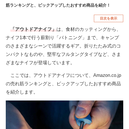
筋ランキングと、ピックアップしたおすすめ商品を紹介！
空調・季節家電
美容・コスメ
目次を表示
腕時計
車・バイク
「アウトドアナイフ」
は、食材のカッティングから、
釣り具・釣り用品
食品・飲料・お酒
ナイフ1本で行う薪割り「バトニング」まで、キャンプ
食器・グラス・カトラリー
のさまざまなシーンで活躍するギア。折りたたみ式のコ
ンパクトなものや、堅牢なフルタングタイプなど、さま
メディア
ざまなナイフが登場しています。
注目記事を集めた総合ページ
ここでは、アウトドアナイフについて、Amazon.co.jp
ITの今と未来を見通す
の売れ筋ランキングと、ピックアップしたおすすめ商品
スマホと通信の最新トレンド
を紹介します。
進化するPCとデバイスの未来
好きが集まる 比べて選べる
ビジネスと働き方のヒント