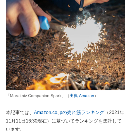
AI活用のいまが分かる
企業ITのトレンドを詳説
経営リーダーのコミュニティ
マーケ×ITの今がよく分かる
ITエンジニア向け専門サイト
企業向けIT製品の総合サイト
IT製品の技術・比較・事例
「Morakniv Companion Spark」（
出典:Amazon
）
製造業のIT導入・活用を支援
本記事では、
Amazon.co.jpの売れ筋ランキング
（2021年
モノづくり技術者専門サイト
11月11日16:30現在）に基づいてランキングを集計して
エレクトロニクス専門サイト
います。