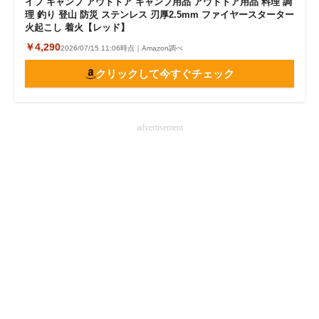
イフ キャンプ アウトドア キャンプ用品 アウトドア用品 料理 調
理 釣り 登山 防災 ステンレス 刃厚2.5mm ファイヤースターター
火起こし 着火【レッド】
￥4,290
2026/07/15 11:06時点｜Amazon調べ
クリックして今すぐチェック
advertisement