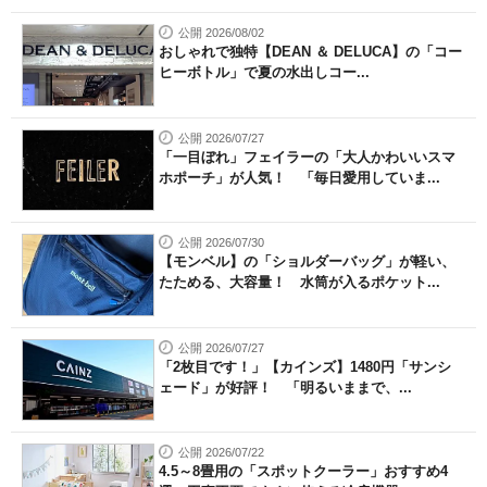
公開 2026/08/02
おしゃれで独特【DEAN ＆ DELUCA】の「コー
ヒーボトル」で夏の水出しコー...
公開 2026/07/27
「一目ぼれ」フェイラーの「大人かわいいスマ
ホポーチ」が人気！ 「毎日愛用していま...
公開 2026/07/30
【モンベル】の「ショルダーバッグ」が軽い、
たためる、大容量！ 水筒が入るポケット...
公開 2026/07/27
「2枚目です！」【カインズ】1480円「サンシ
ェード」が好評！ 「明るいままで、...
公開 2026/07/22
4.5～8畳用の「スポットクーラー」おすすめ4