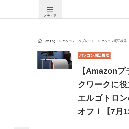
メディア
Fav-Log
>
パソコン・タブレット
>
パソコン周辺機器
注目記事を集めた総合ページ
ITの今
パソコン周辺機器
【Amazo
ビジネスと働き方のヒント
AI活用
クワークに役
エルゴトロン
ITエンジニア向け専門サイト
企業向けI
オフ！【7月1
モノづくり技術者専門サイト
エレクトロ