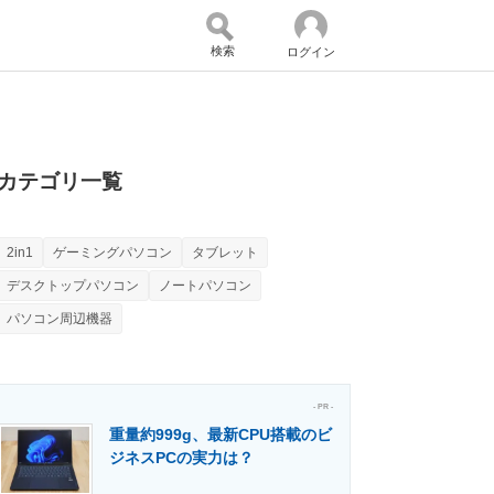
検索
ログイン
バイスの未来
好きが集まる 比べて選べる
カテゴリ一覧
2in1
ゲーミングパソコン
タブレット
コミュニティ
マーケ×ITの今がよく分かる
デスクトップパソコン
ノートパソコン
パソコン周辺機器
・活用を支援
- PR -
重量約999g、最新CPU搭載のビ
ジネスPCの実力は？
門メディア
建設×テクノロジーの最前線