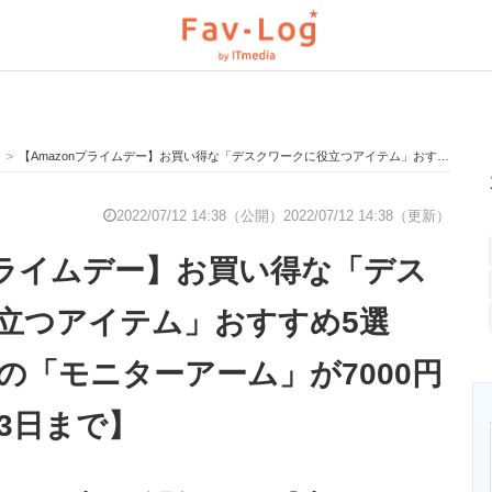
>
【Amazonプライムデー】お買い得な「デスクワークに役立つアイテム」おすすめ5選 エルゴトロンの「モニターアーム」が7000円オフ！【7月13日まで】
と未来を見通す
スマホと通信の最新トレンド
進化するPCとデ
2022/07/12 14:38（公開）
2022/07/12 14:38（更新）
nプライムデー】お買い得な「デス
のいまが分かる
企業ITのトレンドを詳説
経営リーダーの
立つアイテム」おすすめ5選
の「モニターアーム」が7000円
T製品の総合サイト
IT製品の技術・比較・事例
製造業のIT導入
3日まで】
ニクス専門サイト
電子設計の基本と応用
エネルギーの専