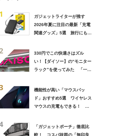
1
ガジェットライターが推す
2026年夏に注目の最新「充電
関連グッズ」5選 旅行にも！
【2026年8月版】
2
330円でこの快適さはズル
い！【ダイソー】の“モニター
ラック”を使ってみた 「一瞬
で片付く」「テレビにも使え
3
る」
機能性が高い「マウスパッ
ド」おすすめ5選 ワイヤレス
マウスの充電もできる！ ゲ
ーミング用の高機能モデルな
4
ど【2022年5月版】
「ガジェットポーチ」徹底比
較！ コスパ抜群の「無印良