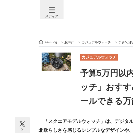
メディア
Fav-Log
>
腕時計
>
カジュアルウォッチ
>
予算5万円以内
注目記事を集めた総合ページ
ITの今
カジュアルウォッチ
予算5万円以
ビジネスと働き方のヒント
AI活用
ッチ」おすす
ールできる万
ITエンジニア向け専門サイト
企業向けI
「スクエアモデルウォッチ」は、デジタル
モノづくり技術者専門サイト
エレクトロ
X
北欧らしさを感じるシンプルなデザインや