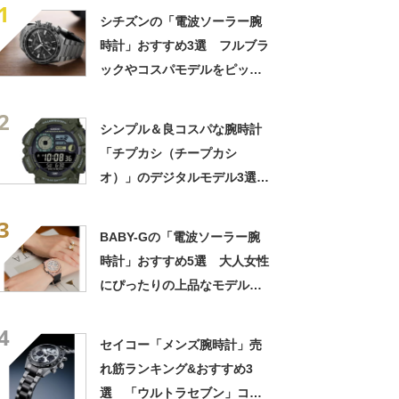
1
シチズンの「電波ソーラー腕
時計」おすすめ3選 フルブラ
ックやコスパモデルをピック
アップ【2026年8月版】
2
シンプル＆良コスパな腕時計
「チプカシ（チープカシ
オ）」のデジタルモデル3選
【2026年8月版】
3
BABY-Gの「電波ソーラー腕
時計」おすすめ5選 大人女性
にぴったりの上品なモデル
も！ 正確な時刻＆メンテナ
4
ンスが簡単【2022年8月版】
セイコー「メンズ腕時計」売
れ筋ランキング&おすすめ3
選 「ウルトラセブン」コラ