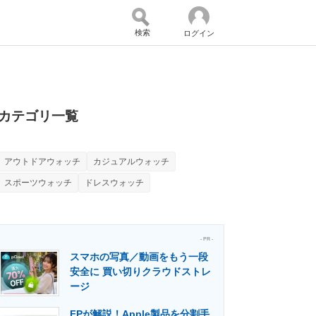
検索
ログイン
バイスの未来
好きが集まる 比べて選べる
カテゴリ一覧
アウトドアウォッチ
カジュアルウォッチ
コミュニティ
マーケ×ITの今がよく分かる
スポーツウォッチ
ドレスウォッチ
・活用を支援
- PR -
スマホの写真／動画をもう一段
安全に 買い切りクラウドストレ
ージ
門メディア
建設×テクノロジーの最前線
FPが解説！Apple製品を分割手