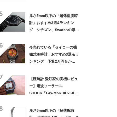
ボや、プロスペックス10月発
5
売最新モデルが人気！【2022
厚さ5mm以下の「超薄型腕時
年10月版】
計」おすすめ3選&ランキン
グ シチズン、Swatchの厚さ
3mm台のモデルに注目！
6
【2023年10月版】
今売れている「セイコーの機
械式腕時計」おすすめ3選＆ラ
ンキング 予算2万円台か
ら！ 人気モデルをチェック
7
【2023年12月版】
【腕時計 愛好家の実機レビュ
ー】電波ソーラーG-
SHOCK「GW-M5610U-1JF」
は伝統デザイン＆実用性の高
8
さを誇る高コスパモデル
厚さ5mm以下の「極薄腕時