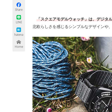
Share
「スクエアモデルウォッチ」は、デジタ
ちょっと気になるネットの話題
LINE
北欧らしさを感じるシンプルなデザインや
hatena
Home