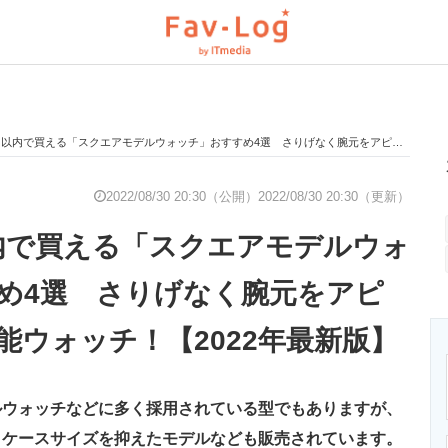
で買える「スクエアモデルウォッチ」おすすめ4選 さりげなく腕元をアピールできる万能ウォッチ！【2022年最新版】
と未来を見通す
スマホと通信の最新トレンド
進化するPCとデ
2022/08/30 20:30（公開）
2022/08/30 20:30（更新）
内で買える「スクエアモデルウォ
のいまが分かる
企業ITのトレンドを詳説
経営リーダーの
め4選 さりげなく腕元をアピ
能ウォッチ！【2022年最新版】
T製品の総合サイト
IT製品の技術・比較・事例
製造業のIT導入
ウォッチなどに多く採用されている型でもありますが、
ニクス専門サイト
電子設計の基本と応用
エネルギーの専
、ケースサイズを抑えたモデルなども販売されています。