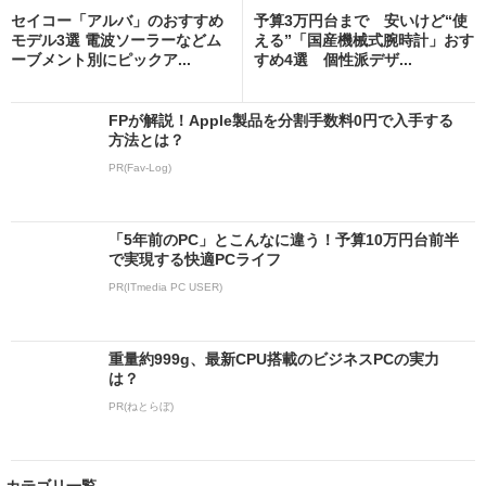
セイコー「アルバ」のおすすめ
予算3万円台まで 安いけど“使
モデル3選 電波ソーラーなどム
える”「国産機械式腕時計」おす
ーブメント別にピックア...
すめ4選 個性派デザ...
FPが解説！Apple製品を分割手数料0円で入手する
方法とは？
PR(Fav-Log)
「5年前のPC」とこんなに違う！予算10万円台前半
で実現する快適PCライフ
PR(ITmedia PC USER)
重量約999g、最新CPU搭載のビジネスPCの実力
は？
PR(ねとらぼ)
カテゴリ一覧