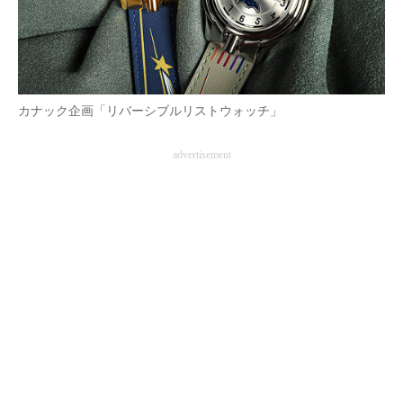
AI活用のいまが分かる
企業ITのトレンドを詳説
カナック企画「リバーシブルリストウォッチ」
経営リーダーのコミュニティ
マーケ×ITの今がよく分かる
advertisement
ITエンジニア向け専門サイト
企業向けIT製品の総合サイト
IT製品の技術・比較・事例
製造業のIT導入・活用を支援
モノづくり技術者専門サイト
エレクトロニクス専門サイト