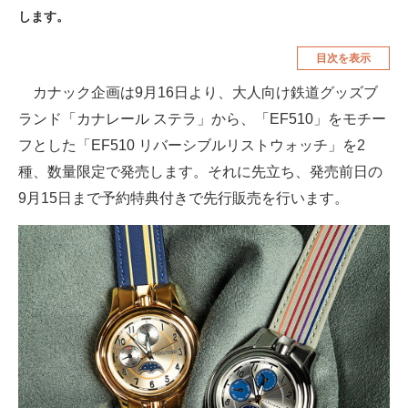
します。
空調・季節家電
美容・コスメ
目次を表示
腕時計
車・バイク
カナック企画は9月16日より、大人向け鉄道グッズブ
釣り具・釣り用品
食品・飲料・お酒
ランド「カナレール ステラ」から、「EF510」をモチー
食器・グラス・カトラリー
フとした「EF510 リバーシブルリストウォッチ」を2
種、数量限定で発売します。それに先立ち、発売前日の
メディア
9月15日まで予約特典付きで先行販売を行います。
注目記事を集めた総合ページ
ITの今と未来を見通す
スマホと通信の最新トレンド
進化するPCとデバイスの未来
好きが集まる 比べて選べる
ビジネスと働き方のヒント