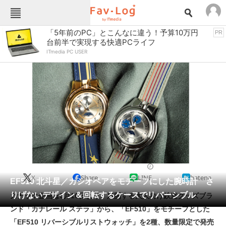
Fav-Logカテゴリー一覧
「5年前のPC」とこんなに違う！予算10万円
PR
台前半で実現する快適PCライフ
TOP
アウトドア用品
ITmedia PC USER
インテリア・収納
おもちゃ・ホビー
カメラ
キッチン家電
キッチン用品
ゲーム
コンテンツ・サービス
スイーツ・お菓子
スポーツ・レジャー
スマホ・携帯電話
パソコン・タブレット
ファッション
カジュアルウォッチ
2022/09/05 18:20（公開）
X
Share
LINE
hatena
ペット
EF510 北斗星／カシオペアをモチーフにした腕時計 さ
家電
りげないデザイン＆回転するケースでリバーシブル
カナック企画は9月16日より、展開する大人向け鉄道グッズブラ
工具・DIY
本・DVD・CD
ンド「カナレール ステラ」から、「EF510」をモチーフとした
生活家電
生活用品
「EF510 リバーシブルリストウォッチ」を2種、数量限定で発売