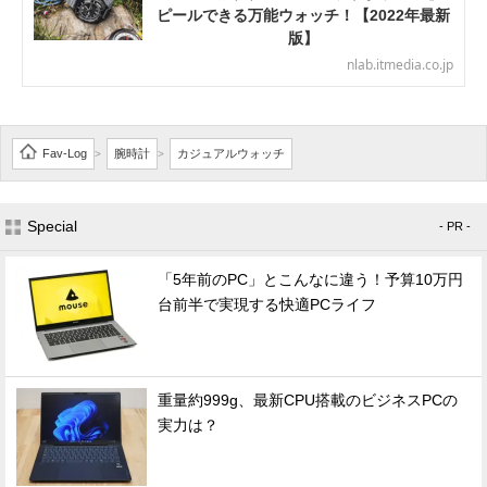
ピールできる万能ウォッチ！【2022年最新
版】
nlab.itmedia.co.jp
Fav-Log
腕時計
カジュアルウォッチ
>
>
Special
- PR -
「5年前のPC」とこんなに違う！予算10万円
台前半で実現する快適PCライフ
重量約999g、最新CPU搭載のビジネスPCの
実力は？