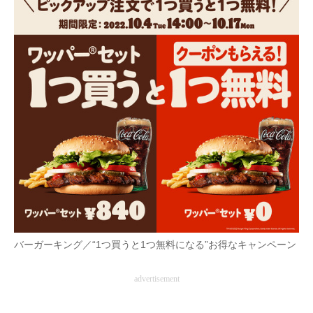
AI活用のいまが分かる
企業ITのトレンドを詳説
経営リーダーのコミュニティ
マーケ×ITの今がよく分かる
ITエンジニア向け専門サイト
企業向けIT製品の総合サイト
IT製品の技術・比較・事例
製造業のIT導入・活用を支援
バーガーキング／“1つ買うと1つ無料になる”お得なキャンペーン
モノづくり技術者専門サイト
advertisement
エレクトロニクス専門サイト