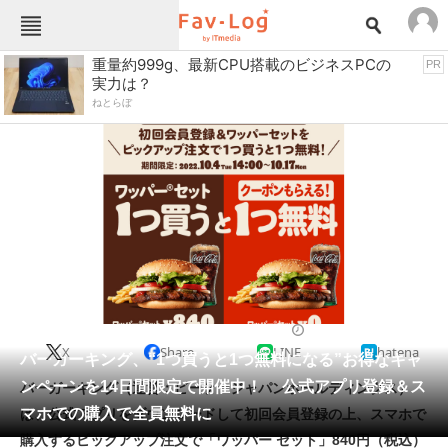
Fav-Logカテゴリー一覧
重量約999g、最新CPU搭載のビジネスPCの
PR
実力は？
TOP
アウトドア用品
ねとらぼ
インテリア・収納
おもちゃ・ホビー
カメラ
キッチン家電
キッチン用品
ゲーム
コンテンツ・サービス
スイーツ・お菓子
スポーツ・レジャー
スマホ・携帯電話
パソコン・タブレット
ファッション
パン・ハンバーガー・サンドイッチ
2022/10/05 11:50（公開）
X
Share
LINE
hatena
ペット
バーガーキング、“1つ買うと1つ無料になる”お得なキャ
家電
ンペーンを14日間限定で開催中！ 公式アプリ登録＆ス
バーガーキング（運営：ビーケージャパンホールディングス）
工具・DIY
本・DVD・CD
マホでの購入で全員無料に
は、公式アプリをダウンロードして初回会員登録の上、スマホで
生活家電
生活用品
購入するピックアップ注文で「ワッパー セット」840円（税込）