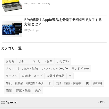
PR(ITmedia PC USER)
FPが解説！Apple製品を分割手数料0円で入手する
方法とは？
PR(Fav-Log)
カテゴリ一覧
おせち
カレー
コーヒー・お茶
シリアル
ナッツ・おつまみ・珍味
パン・ハンバーガー・サンドイッチ
ラーメン
味噌汁・スープ
栄養補助食品
水
牛乳・乳製品・植物性ミルク
米
缶詰・瓶詰・保存食
肉
調味料
酒類
野菜・果物
魚介
Special
- PR -