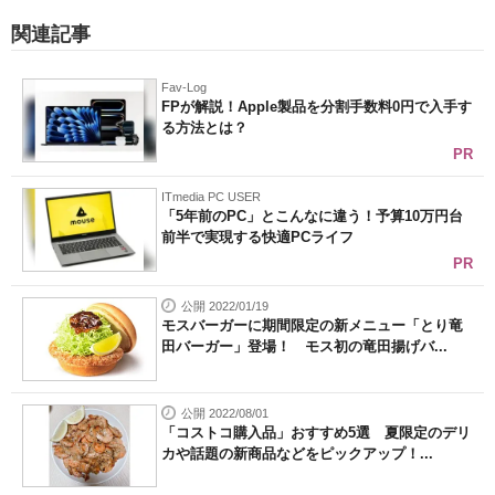
関連記事
Fav-Log
FPが解説！Apple製品を分割手数料0円で入手す
る方法とは？
PR
ITmedia PC USER
「5年前のPC」とこんなに違う！予算10万円台
前半で実現する快適PCライフ
PR
公開 2022/01/19
モスバーガーに期間限定の新メニュー「とり竜
田バーガー」登場！ モス初の竜田揚げバ...
公開 2022/08/01
「コストコ購入品」おすすめ5選 夏限定のデリ
カや話題の新商品などをピックアップ！...