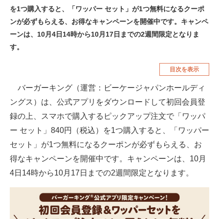
を1つ購入すると、「ワッパー セット」が1つ無料になるクーポ
空調・季節家電
美容・コスメ
ンが必ずもらえる、お得なキャンペーンを開催中です。キャンペ
腕時計
車・バイク
ーンは、10月4日14時から10月17日までの2週間限定となりま
す。
釣り具・釣り用品
食品・飲料・お酒
目次を表示
食器・グラス・カトラリー
バーガーキング（運営：ビーケージャパンホールディ
メディア
ングス）は、公式アプリをダウンロードして初回会員登
注目記事を集めた総合ページ
録の上、スマホで購入するピックアップ注文で「ワッパ
ー セット」840円（税込）を1つ購入すると、「ワッパー
ITの今と未来を見通す
セット」が1つ無料になるクーポンが必ずもらえる、お
スマホと通信の最新トレンド
得なキャンペーンを開催中です。キャンペーンは、10月
4日14時から10月17日までの2週間限定となります。
進化するPCとデバイスの未来
好きが集まる 比べて選べる
ビジネスと働き方のヒント