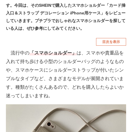
す。今回は、そのSHEINで購入したスマホショルダー「カード挿
空調・季節家電
美容・コスメ
入口＆ストラップ デコレーション iPhone用ケース」をレビュー
腕時計
車・バイク
していきます。プチプラでおしゃれなスマホショルダーを探して
いる人は、ぜひ参考にしてみてください。
釣り具・釣り用品
食品・飲料・お酒
目次を表示
食器・グラス・カトラリー
流行中の
「スマホショルダー」
は、スマホや貴重品を
メディア
入れて持ち歩ける小型のショルダーバッグのようなもの
注目記事を集めた総合ページ
や、スマホケースにショルダーストラップが付いたシン
プルなタイプなど、さまざまなモデルが展開されていま
ITの今と未来を見通す
す。種類がたくさんあるので、どれを購入したらよいか
スマホと通信の最新トレンド
迷ってしまいますね。
進化するPCとデバイスの未来
好きが集まる 比べて選べる
ビジネスと働き方のヒント