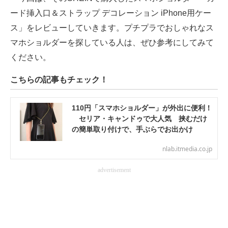
電子設計の基本と応用
ード挿入口＆ストラップ デコレーション iPhone用ケー
ス」をレビューしていきます。プチプラでおしゃれなス
エネルギーの専門メディア
マホショルダーを探している人は、ぜひ参考にしてみて
建設×テクノロジーの最前線
ください。
ちょっと気になるネットの話題
こちらの記事もチェック！
110円「スマホショルダー」が外出に便利！
セリア・キャンドゥで大人気 挟むだけ
の簡単取り付けで、手ぶらでお出かけ
nlab.itmedia.co.jp
advertisement