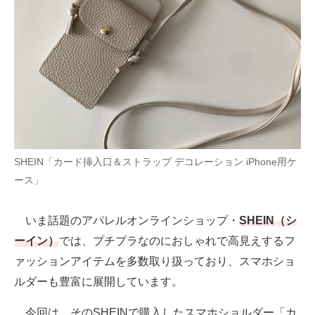
AI活用のいまが分かる
企業ITのトレンドを詳説
経営リーダーのコミュニティ
マーケ×ITの今がよく分かる
ITエンジニア向け専門サイト
SHEIN「カード挿入口＆ストラップ デコレーション iPhone用ケ
ース」
企業向けIT製品の総合サイト
IT製品の技術・比較・事例
いま話題のアパレルオンラインショップ・
SHEIN（シ
ーイン）
では、プチプラなのにおしゃれで高見えするフ
製造業のIT導入・活用を支援
ァッションアイテムを多数取り扱っており、スマホショ
モノづくり技術者専門サイト
ルダーも豊富に展開しています。
エレクトロニクス専門サイト
今回は、そのSHEINで購入したスマホショルダー「カ