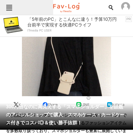
Fav-Logカテゴリー一覧
「5年前のPC」とこんなに違う！予算10万円
PR
台前半で実現する快適PCライフ
TOP
アウトドア用品
ITmedia PC USER
インテリア・収納
おもちゃ・ホビー
カメラ
キッチン家電
キッチン用品
ゲーム
コンテンツ・サービス
スイーツ・お菓子
スポーツ・レジャー
スマホ・携帯電話
パソコン・タブレット
ファッション
スマホアクセサリー
2022/10/12 07:30（公開）
X
Share
LINE
hatena
ペット
300円台なのに高見えする「スマホショルダー」を話題
家電
のアパレルショップで購入 スマホケース・カードケー
いま話題のアパレルオンラインショップ・SHEIN（シーイン）で
工具・DIY
本・DVD・CD
ス付きでコスパ◎＆使い勝手抜群！
は、プチプラなのにおしゃれで高見えするファッションアイテム
生活家電
生活用品
を多数取り扱っており、スマホショルダーも豊富に展開していま