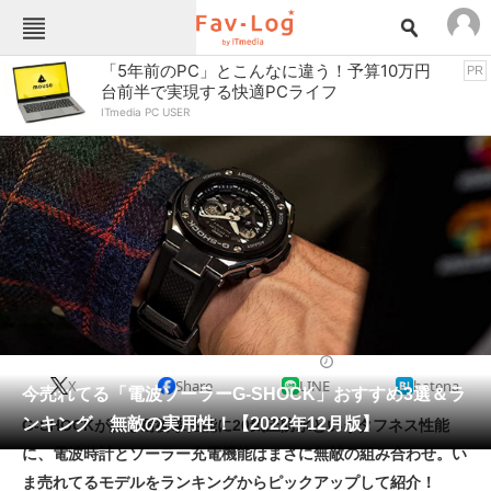
Fav-Logカテゴリー一覧
「5年前のPC」とこんなに違う！予算10万円
PR
台前半で実現する快適PCライフ
TOP
アウトドア用品
ITmedia PC USER
インテリア・収納
おもちゃ・ホビー
カメラ
キッチン家電
キッチン用品
ゲーム
コンテンツ・サービス
スイーツ・お菓子
スポーツ・レジャー
スマホ・携帯電話
パソコン・タブレット
ファッション
カジュアルウォッチ
2022/12/26 17:00（公開）
X
Share
LINE
hatena
ペット
今売れてる「電波ソーラーG-SHOCK」おすすめ3選＆ラ
家電
ンキング 無敵の実用性！【2022年12月版】
G-SHOCKが誇る耐衝撃性能に20気圧防水というタフネス性能
工具・DIY
本・DVD・CD
に、電波時計とソーラー充電機能はまさに無敵の組み合わせ。い
生活家電
生活用品
ま売れてるモデルをランキングからピックアップして紹介！