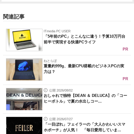
関連記事
ITmedia PC USER
「5年前のPC」とこんなに違う！予算10万円台
前半で実現する快適PCライフ
PR
ねとらぼ
重量約999g、最新CPU搭載のビジネスPCの実
力は？
PR
公開 2026/08/02
おしゃれで独特【DEAN ＆ DELUCA】の「コー
ヒーボトル」で夏の水出しコー...
公開 2026/07/27
「一目ぼれ」フェイラーの「大人かわいいスマ
ホポーチ」が人気！ 「毎日愛用していま...