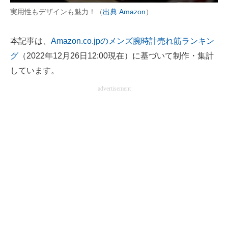
実用性もデザインも魅力！（
出典:Amazon
）
電子設計の基本と応用
エネルギーの専門メディア
本記事は、
Amazon.co.jpのメンズ腕時計売れ筋ランキン
グ
（2022年12月26日12:00現在）に基づいて制作・集計
建設×テクノロジーの最前線
しています。
ちょっと気になるネットの話題
advertisement