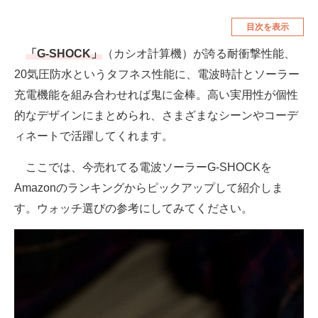
空調・季節家電
美容・コスメ
目次を表示
腕時計
車・バイク
「G-SHOCK」
（カシオ計算機）が誇る耐衝撃性能、
20気圧防水というタフネス性能に、電波時計とソーラー
釣り具・釣り用品
食品・飲料・お酒
充電機能を組み合わせれば鬼に金棒。高い実用性が個性
食器・グラス・カトラリー
的なデザインにまとめられ、さまざまなシーンやコーデ
ィネートで活躍してくれます。
メディア
注目記事を集めた総合ページ
ここでは、今売れてる電波ソーラーG-SHOCKを
Amazonのランキングからピックアップして紹介しま
ITの今と未来を見通す
す。ウォッチ選びの参考にしてみてください。
スマホと通信の最新トレンド
進化するPCとデバイスの未来
好きが集まる 比べて選べる
ビジネスと働き方のヒント