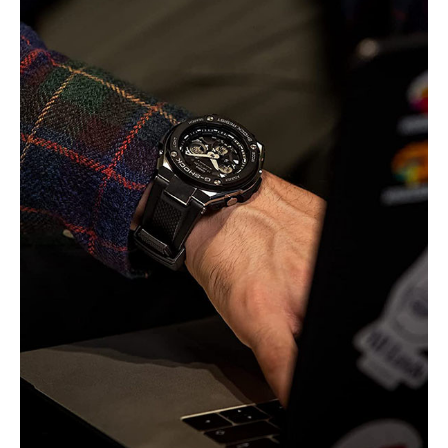
AI活用のいまが分かる
企業ITのトレンドを詳説
経営リーダーのコミュニティ
マーケ×ITの今がよく分かる
ITエンジニア向け専門サイト
企業向けIT製品の総合サイト
IT製品の技術・比較・事例
製造業のIT導入・活用を支援
モノづくり技術者専門サイト
エレクトロニクス専門サイト