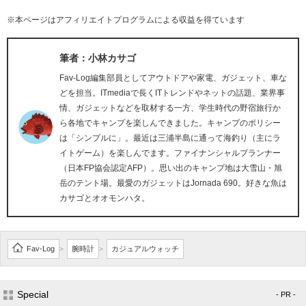
※本ページはアフィリエイトプログラムによる収益を得ています
筆者：小林カサゴ
Fav-Log編集部員としてアウトドアや家電、ガジェット、車な
どを担当。ITmediaで長くITトレンドやネットの話題、業界事
情、ガジェットなどを取材する一方、学生時代の野宿旅行か
ら各地でキャンプを楽しんできました。キャンプのポリシー
は「シンプルに」。最近は三浦半島に通って海釣り（主にラ
イトゲーム）を楽しんでます。ファイナンシャルプランナー
（日本FP協会認定AFP）。思い出のキャンプ地は大雪山・旭
岳のテント場。最愛のガジェットはJornada 690。好きな魚は
カサゴとオオモンハタ。
Fav-Log
腕時計
カジュアルウォッチ
>
>
Special
- PR -