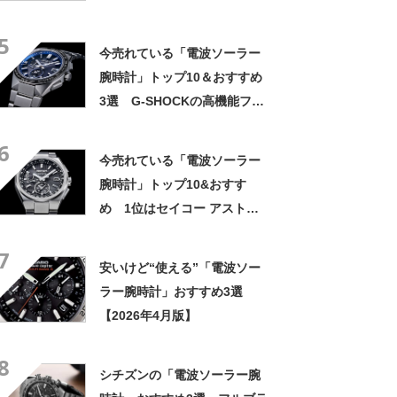
5
今売れている「電波ソーラー
腕時計」トップ10＆おすすめ
3選 G-SHOCKの高機能フル
メタルや、“新星”モチーフの
6
セイコーモデルも【2023年4
今売れている「電波ソーラー
月版】
腕時計」トップ10&おすす
め 1位はセイコー アストロ
ンのドレスウォッチ【2024年
7
4月版】
安いけど“使える”「電波ソー
ラー腕時計」おすすめ3選
【2026年4月版】
8
シチズンの「電波ソーラー腕