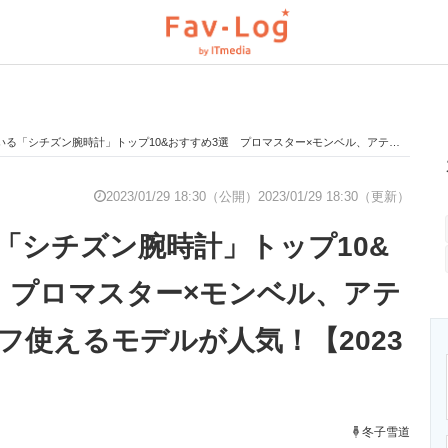
シチズン腕時計」トップ10&おすすめ3選 プロマスター×モンベル、アテッサのオンオフ使えるモデルが人気！【2023年1月版】
と未来を見通す
スマホと通信の最新トレンド
進化するPCとデ
2023/01/29 18:30（公開）
2023/01/29 18:30（更新）
「シチズン腕時計」トップ10&
のいまが分かる
企業ITのトレンドを詳説
経営リーダーの
 プロマスター×モンベル、アテ
フ使えるモデルが人気！【2023
T製品の総合サイト
IT製品の技術・比較・事例
製造業のIT導入
冬子雪道
ニクス専門サイト
電子設計の基本と応用
エネルギーの専