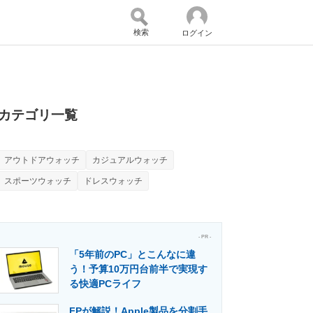
検索
ログイン
バイスの未来
好きが集まる 比べて選べる
カテゴリ一覧
アウトドアウォッチ
カジュアルウォッチ
コミュニティ
マーケ×ITの今がよく分かる
スポーツウォッチ
ドレスウォッチ
・活用を支援
- PR -
「5年前のPC」とこんなに違
う！予算10万円台前半で実現す
る快適PCライフ
門メディア
建設×テクノロジーの最前線
FPが解説！Apple製品を分割手