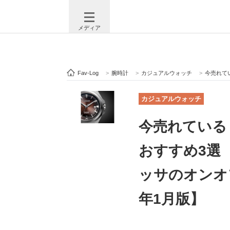
メディア
Fav-Log
>
腕時計
>
カジュアルウォッチ
>
今売れている「
注目記事を集めた総合ページ
ITの今
カジュアルウォッチ
今売れている
ビジネスと働き方のヒント
AI活用
おすすめ3選
ッサのオンオ
ITエンジニア向け専門サイト
企業向けI
年1月版】
モノづくり技術者専門サイト
エレクトロ