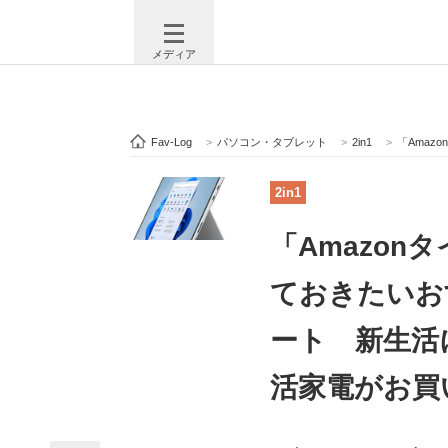
メディア
Fav-Log
>
パソコン・タブレット
>
2in1
>
「Amazonタイ
注目記事を集めた総合ページ
ITの今
2in1
「Amazo
ビジネスと働き方のヒント
AI活用
ておきたいお
ート 新生活に欲
ITエンジニア向け専門サイト
企業向けI
活家電がお買
モノづくり技術者専門サイト
エレクトロ