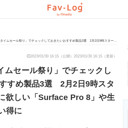
ムセール祭り」でチェックしておきたいおすすめ製品3選 2月2日9時スタート 新生活に欲しい「Surface Pro 8」や生活家電がお買い得に
と未来を見通す
スマホと通信の最新トレンド
進化するPCとデ
2023/01/30 16:15（公開）
2023/01/30 16:15（更新）
nタイムセール祭り」でチェックし
のいまが分かる
企業ITのトレンドを詳説
経営リーダーの
すすめ製品3選 2月2日9時スタ
しい「Surface Pro 8」や生
T製品の総合サイト
IT製品の技術・比較・事例
製造業のIT導入
い得に
ニクス専門サイト
電子設計の基本と応用
エネルギーの専