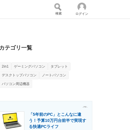
検索
ログイン
バイスの未来
好きが集まる 比べて選べる
カテゴリ一覧
2in1
ゲーミングパソコン
タブレット
コミュニティ
マーケ×ITの今がよく分かる
デスクトップパソコン
ノートパソコン
パソコン周辺機器
・活用を支援
- PR -
「5年前のPC」とこんなに違
う！予算10万円台前半で実現す
門メディア
建設×テクノロジーの最前線
る快適PCライフ