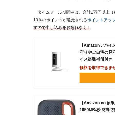
タイムセール期間中は、合計1万円以上（
10％のポイントが還元される
ポイントアッ
すので申し込みをお忘れなく！
【Amazonデバイス
守りやご自宅の見
イス盗難補償付き
価格を取得できま
【Amazon.co.jp
1050MB/秒 防滴防