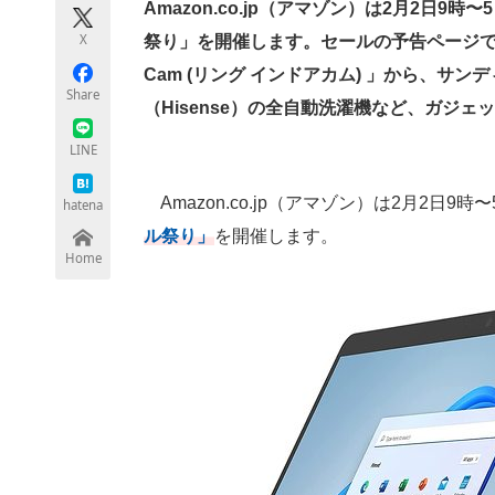
Amazon.co.jp（アマゾン）は2月2日9
X
祭り」を開催します。セールの予告ページでは、A
Cam (リング インドアカム) 」から、サン
ちょっと気になるネットの話題
Share
（Hisense）の全自動洗濯機など、ガジ
LINE
Amazon.co.jp（アマゾン）は2月2日9
hatena
ル祭り」
を開催します。
Home