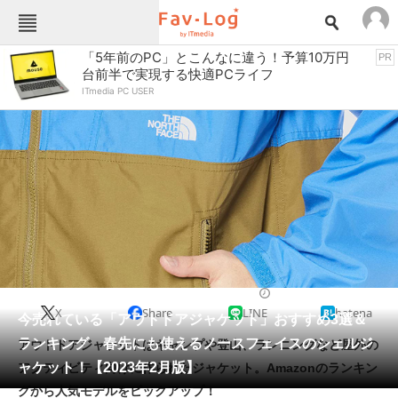
Fav-Logカテゴリー一覧
「5年前のPC」とこんなに違う！予算10万円
PR
台前半で実現する快適PCライフ
TOP
アウトドア用品
ITmedia PC USER
インテリア・収納
おもちゃ・ホビー
カメラ
キッチン家電
キッチン用品
ゲーム
コンテンツ・サービス
スイーツ・お菓子
スポーツ・レジャー
スマホ・携帯電話
パソコン・タブレット
ファッション
アウトドアウェア
2023/02/10 18:15（公開）
X
Share
LINE
hatena
ペット
今売れている「アウトドアジャケット」おすすめ3選＆
家電
ランキング 春先にも使えるノースフェイスのシェルジ
アウトドアジャケットはキャンプや登山、ランニングなど屋外の
工具・DIY
本・DVD・CD
ャケット！【2023年2月版】
アクティビティ向けに作られたジャケット。Amazonのランキン
生活家電
生活用品
グから人気モデルをピックアップ！