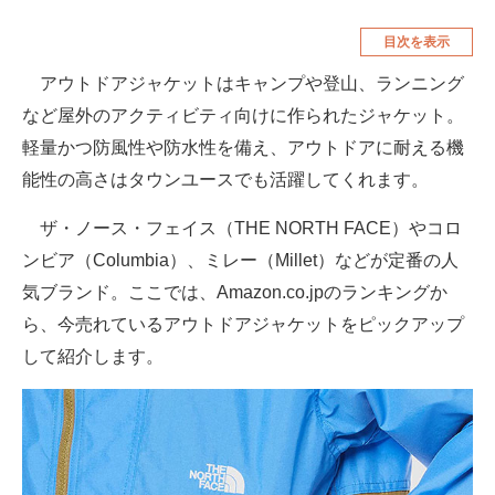
空調・季節家電
美容・コスメ
目次を表示
腕時計
車・バイク
アウトドアジャケットはキャンプや登山、ランニング
など屋外のアクティビティ向けに作られたジャケット。
釣り具・釣り用品
食品・飲料・お酒
軽量かつ防風性や防水性を備え、アウトドアに耐える機
食器・グラス・カトラリー
能性の高さはタウンユースでも活躍してくれます。
メディア
ザ・ノース・フェイス（THE NORTH FACE）やコロ
注目記事を集めた総合ページ
ンビア（Columbia）、ミレー（Millet）などが定番の人
気ブランド。ここでは、Amazon.co.jpのランキングか
ITの今と未来を見通す
ら、今売れているアウトドアジャケットをピックアップ
スマホと通信の最新トレンド
して紹介します。
進化するPCとデバイスの未来
好きが集まる 比べて選べる
ビジネスと働き方のヒント