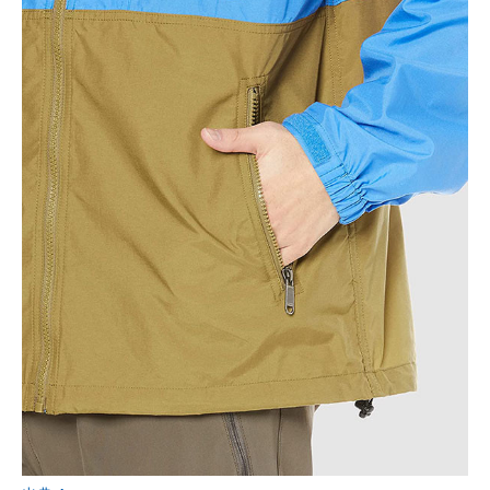
AI活用のいまが分かる
企業ITのトレンドを詳説
経営リーダーのコミュニティ
マーケ×ITの今がよく分かる
ITエンジニア向け専門サイト
企業向けIT製品の総合サイト
IT製品の技術・比較・事例
製造業のIT導入・活用を支援
モノづくり技術者専門サイト
エレクトロニクス専門サイト