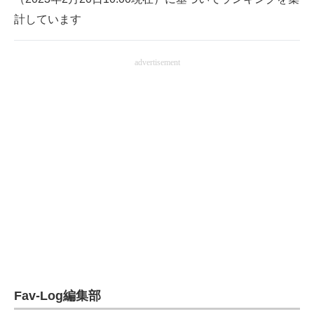
電子設計の基本と応用
計しています
エネルギーの専門メディア
advertisement
建設×テクノロジーの最前線
ちょっと気になるネットの話題
Fav-Log編集部