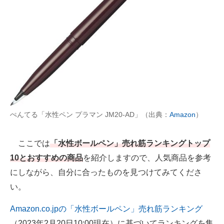
AI活用のいまが分かる
企業ITのトレンドを詳説
経営リーダーのコミュニティ
マーケ×ITの今がよく分かる
ITエンジニア向け専門サイト
ぺんてる「水性ペン プラマン JM20-AD」（出典：
Amazon
）
企業向けIT製品の総合サイト
ここでは
「水性ボールペン」売れ筋ランキングトップ
IT製品の技術・比較・事例
10とおすすめの商品
を紹介しますので、人気商品を参考
製造業のIT導入・活用を支援
にしながら、自分に合ったものを見つけてみてくださ
い。
モノづくり技術者専門サイト
Amazon.co.jpの「水性ボールペン」売れ筋ランキング
エレクトロニクス専門サイト
（2023年2月20日10:00現在）に基づいてランキングを集