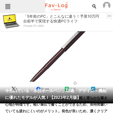
Fav-Logカテゴリー一覧
「5年前のPC」とこんなに違う！予算10万円
PR
台前半で実現する快適PCライフ
TOP
アウトドア用品
ITmedia PC USER
インテリア・収納
おもちゃ・ホビー
カメラ
キッチン家電
キッチン用品
ゲーム
コンテンツ・サービス
スイーツ・お菓子
スポーツ・レジャー
スマホ・携帯電話
パソコン・タブレット
ファッション
文房具
2023/02/20 11:30（公開）
X
Share
LINE
hatena
ペット
今売れている「水性ボールペン」10選 デザイン・機能
家電
に優れたモデルが人気！【2023年2月版】
「水性ボールペン」は、インクの粘度が低く、軽く滑らかな書き
工具・DIY
本・DVD・CD
心地が特徴です。軽い筆圧で書くことができるため、長時間書い
生活家電
生活用品
ていても疲れにくいのがメリット。発色が良いため、濃くクリア