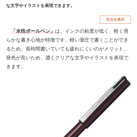
な文字やイラストを表現できます。
空調・季節家電
美容・コスメ
目次を表示
腕時計
車・バイク
「水性ボールペン」
は、インクの粘度が低く、軽く滑
釣り具・釣り用品
食品・飲料・お酒
らかな書き心地が特徴です。軽い筆圧で書くことができ
食器・グラス・カトラリー
るため、長時間書いていても疲れにくいのがメリット。
発色が良いため、濃くクリアな文字やイラストを表現で
メディア
きます。
注目記事を集めた総合ページ
ITの今と未来を見通す
スマホと通信の最新トレンド
進化するPCとデバイスの未来
好きが集まる 比べて選べる
ビジネスと働き方のヒント