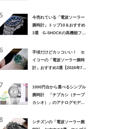
5
今売れている「電波ソーラー
腕時計」トップ10＆おすすめ
3選 G-SHOCKの高機能フル
メタルや、“新星”モチーフの
6
セイコーモデルも【2023年4
手頃だけどカッコいい！ セ
月版】
イコーの「電波ソーラー腕時
計」おすすめ3選【2026年7月
版】
7
1000円台から選べるシンプル
腕時計 「チプカシ（チープ
カシオ）」のアナログモデル3
選【2026年7月版】
8
シチズンの「電波ソーラー腕