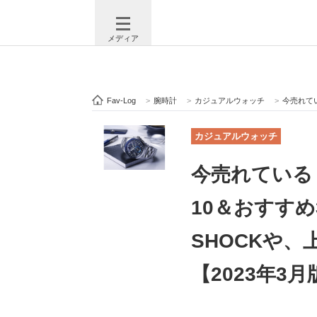
メディア
Fav-Log
>
腕時計
>
カジュアルウォッチ
>
今売れている「
注目記事を集めた総合ページ
ITの今
カジュアルウォッチ
今売れている
ビジネスと働き方のヒント
AI活用
10＆おすすめ
SHOCKや
ITエンジニア向け専門サイト
企業向けI
【2023年3月
モノづくり技術者専門サイト
エレクトロ