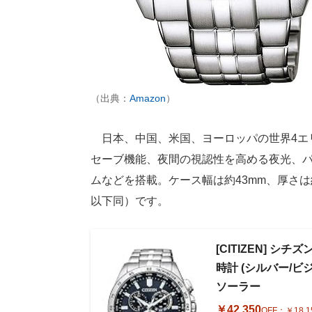
（出典：
Amazon
）
日本、中国、米国、ヨーロッパの世界4エリ
セーブ機能、夜間の視認性を高める夜光、
ムなどを搭載。ケース幅は約43mm、厚さは
以下同）です。
[CITIZEN] シチズ
時計 (シルバー/ビジ
ソーラー
￥42,350
OFF：
￥18,1