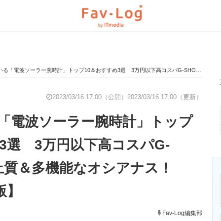
電波ソーラー腕時計」トップ10＆おすすめ3選 3万円以下高コスパG-SHOCKや、上質＆多機能なオシアナス！【2023年3月版】
と未来を見通す
スマホと通信の最新トレンド
進化するPCとデ
2023/03/16 17:00（公開）
2023/03/16 17:00（更新）
「電波ソーラー腕時計」トップ
のいまが分かる
企業ITのトレンドを詳説
経営リーダーの
3選 3万円以下高コスパG-
、上質＆多機能なオシアナス！
T製品の総合サイト
IT製品の技術・比較・事例
製造業のIT導入
版】
Fav-Log編集部
ニクス専門サイト
電子設計の基本と応用
エネルギーの専