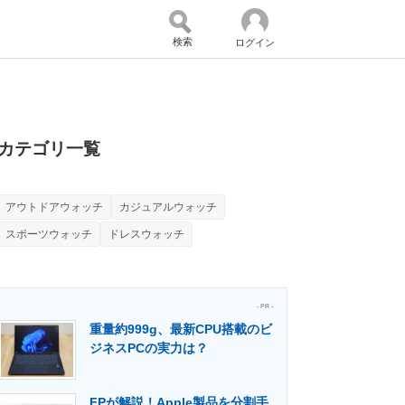
検索
ログイン
バイスの未来
好きが集まる 比べて選べる
カテゴリ一覧
アウトドアウォッチ
カジュアルウォッチ
コミュニティ
マーケ×ITの今がよく分かる
スポーツウォッチ
ドレスウォッチ
・活用を支援
- PR -
重量約999g、最新CPU搭載のビ
ジネスPCの実力は？
門メディア
建設×テクノロジーの最前線
FPが解説！Apple製品を分割手