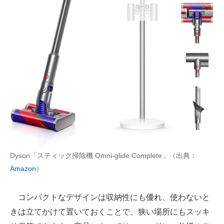
AI活用のいまが分かる
企業ITのトレンドを詳説
経営リーダーのコミュニティ
マーケ×ITの今がよく分かる
ITエンジニア向け専門サイト
企業向けIT製品の総合サイト
IT製品の技術・比較・事例
Dyson「スティック掃除機 Omni-glide Complete」（出典：
Amazon
）
製造業のIT導入・活用を支援
モノづくり技術者専門サイト
コンパクトなデザインは収納性にも優れ、使わないと
きは立てかけて置いておくことで、狭い場所にもスッキ
エレクトロニクス専門サイト