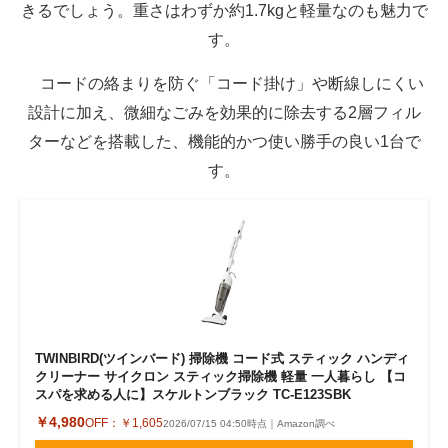
きるでしょう。重さはわずか約1.7kgと軽量なのも魅力で
す。
コードの絡まりを防ぐ「コード掛け」や断線しにくい
設計に加え、微細なごみを効果的に除去する2層フィル
ターなどを搭載した、機能的かつ使い勝手の良い1台で
す。
TWINBIRD(ツインバード) 掃除機 コード式 スティック ハンディ
クリーナー サイクロン スティック掃除機 軽量 一人暮らし 【コ
スパを求める人に】スケルトンブラック TC-E123SBK
￥4,980
OFF：
￥1,605
2026/07/15 04:50時点｜Amazon調べ