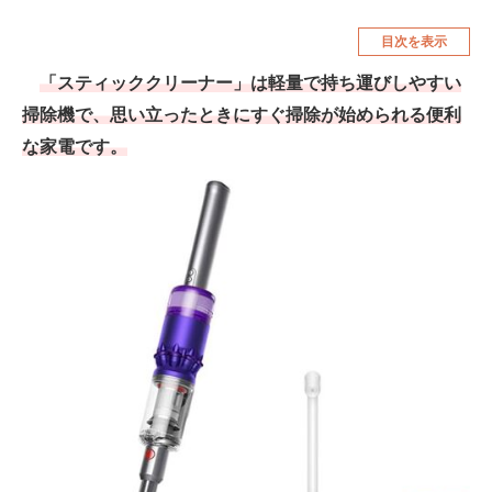
空調・季節家電
美容・コスメ
目次を表示
腕時計
車・バイク
「スティッククリーナー」は軽量で持ち運びしやすい
掃除機で、思い立ったときにすぐ掃除が始められる便利
釣り具・釣り用品
食品・飲料・お酒
な家電です。
食器・グラス・カトラリー
メディア
注目記事を集めた総合ページ
ITの今と未来を見通す
スマホと通信の最新トレンド
進化するPCとデバイスの未来
好きが集まる 比べて選べる
ビジネスと働き方のヒント