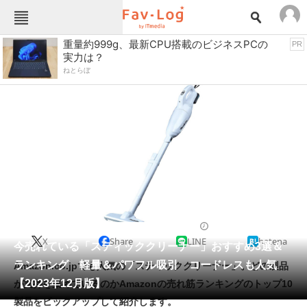
Fav-Logカテゴリー一覧
重量約999g、最新CPU搭載のビジネスPCの
PR
実力は？
TOP
アウトドア用品
ねとらぼ
インテリア・収納
おもちゃ・ホビー
カメラ
キッチン家電
キッチン用品
ゲーム
コンテンツ・サービス
スイーツ・お菓子
スポーツ・レジャー
スマホ・携帯電話
パソコン・タブレット
ファッション
掃除機
2023/12/18 18:00（公開）
X
Share
LINE
hatena
ペット
今売れている「スティッククリーナー」おすすめ3選＆
家電
ランキング 軽量＆パワフル吸引 コードレスも人気
Amazon.co.jpでも人気の「スティッククリーナー」。どの製品
工具・DIY
本・DVD・CD
【2023年12月版】
が支持を集めているのかAmazonの売れ筋ランキングのトップ10
生活家電
生活用品
製品をピックアップして紹介します。