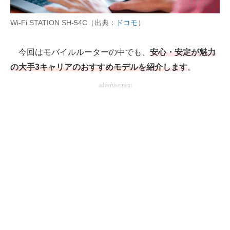
AI活用のいまが分かる
Wi-Fi STATION SH-54C（出典：
ドコモ
）
企業ITのトレンドを詳説
今回はモバイルルーターの中でも、
安心・安定が魅力
経営リーダーのコミュニティ
の大手3キャリアのおすすめモデルを紹介します
。
advertisement
マーケ×ITの今がよく分かる
ITエンジニア向け専門サイト
企業向けIT製品の総合サイト
IT製品の技術・比較・事例
製造業のIT導入・活用を支援
モノづくり技術者専門サイト
エレクトロニクス専門サイト