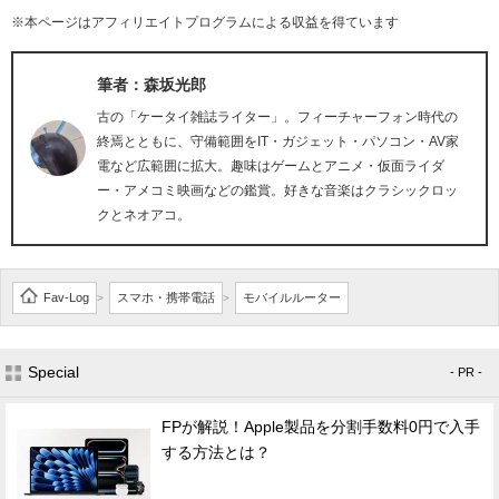
※本ページはアフィリエイトプログラムによる収益を得ています
筆者：森坂光郎
古の「ケータイ雑誌ライター」。フィーチャーフォン時代の
終焉とともに、守備範囲をIT・ガジェット・パソコン・AV家
電など広範囲に拡大。趣味はゲームとアニメ・仮面ライダ
ー・アメコミ映画などの鑑賞。好きな音楽はクラシックロッ
クとネオアコ。
Fav-Log
スマホ・携帯電話
モバイルルーター
>
>
Special
- PR -
FPが解説！Apple製品を分割手数料0円で入手
する方法とは？