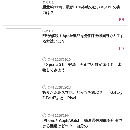
ねとらぼ
重量約999g、最新CPU搭載のビジネスPCの実
力は？
PR
Fav-Log
FPが解説！Apple製品を分割手数料0円で入手す
る方法とは？
PR
公開 2020/09/20
「Xperia 5 II」登場 今までと何が違う？ 比
較してみよう
公開 2026/02/23
折りたたみスマホ、どっちを選ぶ？ 「Galaxy
Z Fold7」と「Pixel...
公開 2026/02/04
iPhoneとAppleWatch、衛星通信機能を利用で
きる機種はどれ？ 自分の...