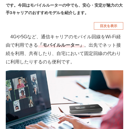
です。今回はモバイルルーターの中でも、安心・安定が魅力の大
空調・季節家電
美容・コスメ
手3キャリアのおすすめモデルを紹介します。
腕時計
車・バイク
目次を表示
釣り具・釣り用品
食品・飲料・お酒
4Gや5Gなど、通信キャリアのモバイル回線をWi-Fi経
食器・グラス・カトラリー
由で利用できる
「モバイルルーター」
。出先でネット接
続を利用、共有したり、自宅において固定回線の代わり
メディア
に利用したりするのも便利です。
注目記事を集めた総合ページ
ITの今と未来を見通す
スマホと通信の最新トレンド
進化するPCとデバイスの未来
好きが集まる 比べて選べる
ビジネスと働き方のヒント