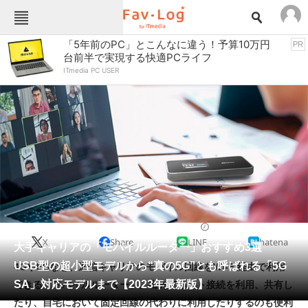
Fav-Logカテゴリー一覧
「5年前のPC」とこんなに違う！予算10万円
PR
台前半で実現する快適PCライフ
TOP
アウトドア用品
ITmedia PC USER
インテリア・収納
おもちゃ・ホビー
カメラ
キッチン家電
キッチン用品
ゲーム
コンテンツ・サービス
スイーツ・お菓子
スポーツ・レジャー
スマホ・携帯電話
パソコン・タブレット
ファッション
モバイルルーター
2023/12/19 13:15（公開）
X
Share
LINE
hatena
ペット
大手キャリアの「モバイルルーター」おすすめ3選
家電
USB型の超小型モデルから“真の5G”とも呼ばれる「5G
4Gや5Gなど、通信キャリアのモバイル回線をWi-Fi経由で利用
工具・DIY
本・DVD・CD
SA」対応モデルまで【2023年最新版】
できる「モバイルルーター」。出先でネット接続を利用、共有し
生活家電
生活用品
たり、自宅において固定回線の代わりに利用したりするのも便利