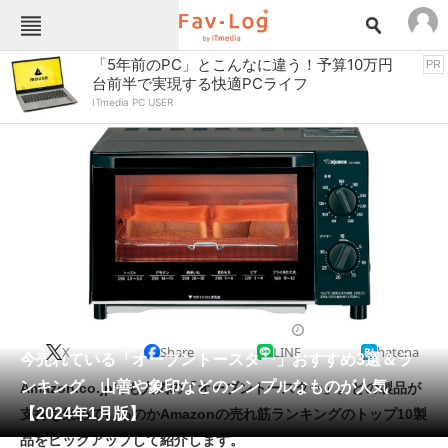
Fav-Logカテゴリー一覧
「5年前のPC」とこんなに違う！予算10万円
PR
台前半で実現する快適PCライフ
TOP
アウトドア用品
ITmedia PC USER
インテリア・収納
おもちゃ・ホビー
カメラ
キッチン家電
キッチン用品
ゲーム
コンテンツ・サービス
スイーツ・お菓子
スポーツ・レジャー
スマホ・携帯電話
パソコン・タブレット
ファッション
トースター
2024/01/19 18:00（公開）
X
Share
LINE
hatena
ペット
今売れている「オーブントースター」おすすめ3選＆ラ
家電
ンキング 山善や象印などのシンプルなものが人気
Amazon.co.jpでも人気の「オーブントースター」。どの製品が
工具・DIY
本・DVD・CD
【2024年1月版】
支持を集めているのかAmazonの売れ筋ランキングのトップ10製
生活家電
生活用品
品をピックアップして紹介します。