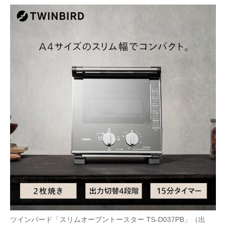
ツインバード「スリムオーブントースター TS-D037PB」（出