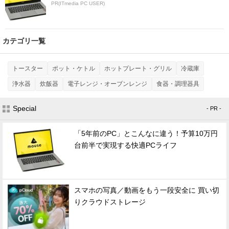
PR(ITmedia PC USER)
カテゴリ一覧
トースター
ポット・ケトル
ホットプレート・グリル
冷蔵庫
浄水器
炊飯器
電子レンジ・オーブンレンジ
食器・調理器具
Special
- PR -
「5年前のPC」とこんなに違う！予算10万円
台前半で実現する快適PCライフ
スマホの写真／動画をもう一段安全に 買い切
りクラウドストレージ