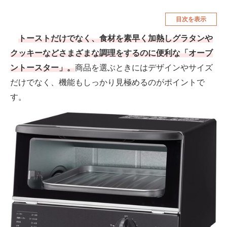
空調・季節家電
美容・コスメ
目次を表示
腕時計
車・バイク
トーストだけでなく、食材を素早く加熱しグラタンや
クッキーなどさまざまな調理をするのに便利な「オーブ
釣り具・釣り用品
食品・飲料・お酒
ントースター」。
商品を選ぶときにはデザインやサイズ
食器・グラス・カトラリー
だけでなく、機能もしっかり見極めるのがポイントで
す。
メディア
注目記事を集めた総合ページ
ITの今と未来を見通す
スマホと通信の最新トレンド
進化するPCとデバイスの未来
好きが集まる 比べて選べる
ビジネスと働き方のヒント