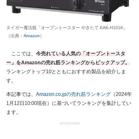
AI活用のいまが分かる
企業ITのトレンドを詳説
タイガー魔法瓶「オーブントースター やきたて KAK-H101K」
（出典：
Amazon
）
経営リーダーのコミュニティ
マーケ×ITの今がよく分かる
ここでは、
今売れている人気の「オーブントースタ
ー」をAmazonの売れ筋ランキングからピックアップ。
ITエンジニア向け専門サイト
ランキングトップ10とともにおすすめ製品を紹介しま
企業向けIT製品の総合サイト
す。
IT製品の技術・比較・事例
本記事では、
Amazon.co.jpの売れ筋ランキング
（2024年
1月12日10:00現在）に基づいてランキングを集計してい
製造業のIT導入・活用を支援
ます。
モノづくり技術者専門サイト
advertisement
エレクトロニクス専門サイト