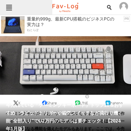
Fav-Logカテゴリー一覧
重量約999g、最新CPU搭載のビジネスPCの
PR
実力は？
TOP
アウトドア用品
ねとらぼ
インテリア・収納
おもちゃ・ホビー
カメラ
キッチン家電
キッチン用品
ゲーム
コンテンツ・サービス
スイーツ・お菓子
スポーツ・レジャー
スマホ・携帯電話
パソコン・タブレット
ファッション
ゲーミングパソコン
2024/01/24 06:00（公開）
X
Share
LINE
hatena
ペット
今売れている「ゲーミングキーボード」トップ10＆おす
家電
すめ ラピッドトリガーや磁気スイッチなど流行り機
ゲーミングキーボードは、ゲーム操作のしやすさにこだわって作
工具・DIY
本・DVD・CD
能“全部入り”でU2万円のモデルは要チェック！【2024
られたキーボードです。打鍵感や操作感に優れているほか、ゲー
生活家電
生活用品
年1月版】
ムで有利になる機能を備えたモデルもあります。ここでは、今売