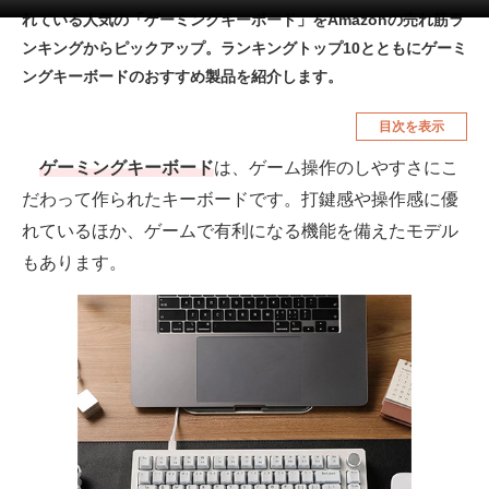
れている人気の「ゲーミングキーボード」をAmazonの売れ筋ラ
空調・季節家電
美容・コスメ
ンキングからピックアップ。ランキングトップ10とともにゲーミ
腕時計
車・バイク
ングキーボードのおすすめ製品を紹介します。
釣り具・釣り用品
食品・飲料・お酒
目次を表示
食器・グラス・カトラリー
ゲーミングキーボード
は、ゲーム操作のしやすさにこ
だわって作られたキーボードです。打鍵感や操作感に優
メディア
れているほか、ゲームで有利になる機能を備えたモデル
注目記事を集めた総合ページ
もあります。
ITの今と未来を見通す
スマホと通信の最新トレンド
進化するPCとデバイスの未来
好きが集まる 比べて選べる
ビジネスと働き方のヒント