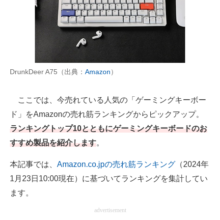
AI活用のいまが分かる
企業ITのトレンドを詳説
経営リーダーのコミュニティ
DrunkDeer A75（出典：
Amazon
）
マーケ×ITの今がよく分かる
ここでは、今売れている人気の「ゲーミングキーボー
ITエンジニア向け専門サイト
ド」をAmazonの売れ筋ランキングからピックアップ。
企業向けIT製品の総合サイト
ランキングトップ10とともにゲーミングキーボードのお
すすめ製品を紹介します
。
IT製品の技術・比較・事例
本記事では、
Amazon.co.jpの売れ筋ランキング
（2024年
製造業のIT導入・活用を支援
1月23日10:00現在）に基づいてランキングを集計してい
モノづくり技術者専門サイト
ます。
エレクトロニクス専門サイト
advertisement