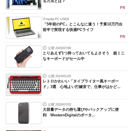
る方法とは？
PR
ITmedia PC USER
「5年前のPC」とこんなに違う！予算10万円台
前半で実現する快適PCライフ
PR
公開 2026/07/06
とりあえず1つ持っておいてもよさそう 超ミニ
なキーボードがセール中
公開 2024/01/25
レトロかわいい「タイプライター風キーボー
ド」3選 心地よい打鍵音で、仕事がはかど...
公開 2026/07/03
大容量データの持ち運びやバックアップに便
利 WesternDigitalのポータ...