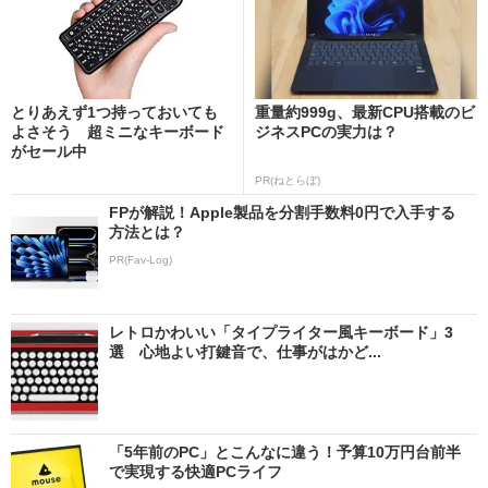
とりあえず1つ持っておいても
重量約999g、最新CPU搭載のビ
よさそう 超ミニなキーボード
ジネスPCの実力は？
がセール中
PR(ねとらぼ)
FPが解説！Apple製品を分割手数料0円で入手する
方法とは？
PR(Fav-Log)
レトロかわいい「タイプライター風キーボード」3
選 心地よい打鍵音で、仕事がはかど...
「5年前のPC」とこんなに違う！予算10万円台前半
で実現する快適PCライフ