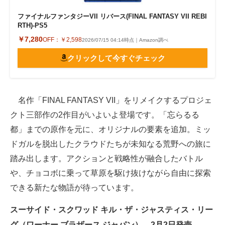
ファイナルファンタジーVII リバース(FINAL FANTASY VII REBI
RTH)-PS5
￥7,280
OFF：
￥2,598
2026/07/15 04:14時点｜Amazon調べ
クリックして今すぐチェック
名作「FINAL FANTASY VII」をリメイクするプロジェ
クト三部作の2作目がいよいよ登場です。「忘らるる
都」までの原作を元に、オリジナルの要素を追加。ミッ
ドガルを脱出したクラウドたちが未知なる荒野への旅に
踏み出します。アクションと戦略性が融合したバトル
や、チョコボに乗って草原を駆け抜けながら自由に探索
できる新たな物語が待っています。
スーサイド・スクワッド キル・ザ・ジャスティス・リー
グ（ワーナー ブラザース ジャパン） 2月2日発売