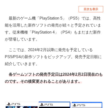
空調・季節家電
美容・コスメ
目次を表示
腕時計
車・バイク
最新のゲーム機「PlayStation 5」（PS5）では、高性
能を活用した新作ソフトの発売が続々と予定されていま
釣り具・釣り用品
食品・飲料・お酒
す。従来機種「PlayStation 4」（PS4）もまだまだ新作
食器・グラス・カトラリー
が登場しています。
メディア
ここでは、2024年2月以降に発売を予定している
注目記事を集めた総合ページ
PS5/PS4の新作ソフトをピックアップ。発売予定日順に
紹介していきます。
ITの今と未来を見通す
各ゲームソフトの発売予定日は2024年2月2日現在のも
スマホと通信の最新トレンド
のです。その後変更されることがあります。
進化するPCとデバイスの未来
好きが集まる 比べて選べる
ビジネスと働き方のヒント