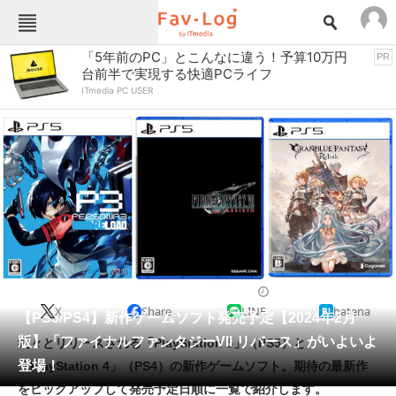
Fav-Logカテゴリー一覧
「5年前のPC」とこんなに違う！予算10万円
PR
台前半で実現する快適PCライフ
TOP
アウトドア用品
ITmedia PC USER
インテリア・収納
おもちゃ・ホビー
カメラ
キッチン家電
キッチン用品
ゲーム
コンテンツ・サービス
スイーツ・お菓子
スポーツ・レジャー
スマホ・携帯電話
パソコン・タブレット
ファッション
PlayStation 5（PS5）
2024/02/02 15:07（公開）
X
Share
LINE
hatena
ペット
【PS5/PS4】新作ゲームソフト発売予定【2024年2月
家電
版】「ファイナルファンタジーVII リバース」がいよいよ
続々とリリースされる「PlayStation 5」（PS5）と
工具・DIY
本・DVD・CD
登場！
「PlayStation 4」（PS4）の新作ゲームソフト。期待の最新作
生活家電
生活用品
をピックアップして発売予定日順に一覧で紹介します。