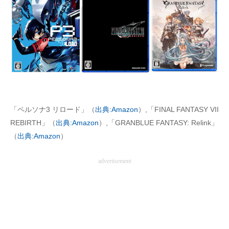
AI活用のいまが分かる
企業ITのトレンドを詳説
経営リーダーのコミュニティ
マーケ×ITの今がよく分かる
ITエンジニア向け専門サイト
「ペルソナ3 リロード」（
出典:Amazon
）,「FINAL FANTASY VII
REBIRTH」（
出典:Amazon
）,「GRANBLUE FANTASY: Relink」
企業向けIT製品の総合サイト
（
出典:Amazon
）
IT製品の技術・比較・事例
advertisement
製造業のIT導入・活用を支援
モノづくり技術者専門サイト
エレクトロニクス専門サイト