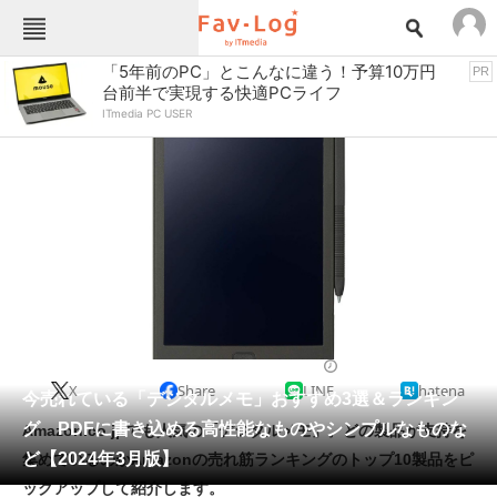
Fav-Logカテゴリー一覧
「5年前のPC」とこんなに違う！予算10万円
PR
台前半で実現する快適PCライフ
TOP
アウトドア用品
ITmedia PC USER
インテリア・収納
おもちゃ・ホビー
カメラ
キッチン家電
キッチン用品
ゲーム
コンテンツ・サービス
スイーツ・お菓子
スポーツ・レジャー
スマホ・携帯電話
パソコン・タブレット
ファッション
文房具
2024/03/03 07:00（公開）
X
Share
LINE
hatena
ペット
今売れている「デジタルメモ」おすすめ3選＆ランキン
家電
グ PDFに書き込める高性能なものやシンプルなものな
Amazon.co.jpでも人気の「デジタルメモ」。どの製品が支持を
工具・DIY
本・DVD・CD
ど【2024年3月版】
集めているのかAmazonの売れ筋ランキングのトップ10製品をピ
生活家電
生活用品
ックアップして紹介します。