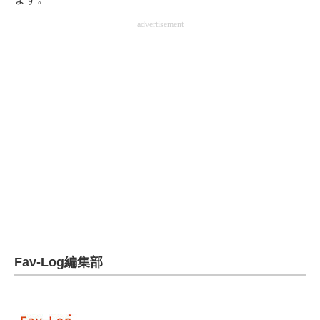
電子設計の基本と応用
advertisement
エネルギーの専門メディア
建設×テクノロジーの最前線
ちょっと気になるネットの話題
Fav-Log編集部