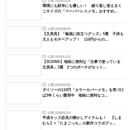
公開 2026/01/26
環境にも財布にも優しい！ 繰り返し使えるミ
ニサイズの「ペーパーレスメモ」おすすめ...
公開 2022/06/20
【文房具】「勉強に役立つグッズ」5選 子供も
大人もモチベアップ！ 110円からの...
公開 2024/11/12
【3COINS】地味に便利な「仕事で使っている
文房具」3選 2つのポーチがセット...
公開 2025/03/30
ダイソーの110円「カラーカバーメモ」を気づけ
ば3年くらい愛用中 地味に便利なコ...
公開 2026/01/24
平成キッズ必見の懐かしアイテムも！ 【しま
むら】×「たまごっち」の新作コラボグッ...