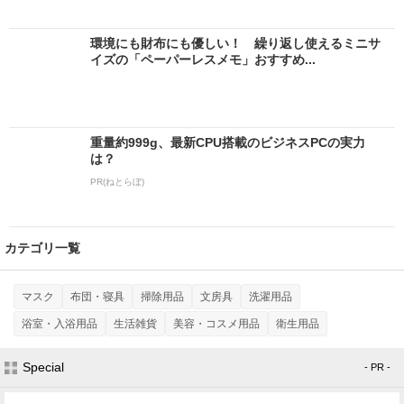
環境にも財布にも優しい！ 繰り返し使えるミニサ
イズの「ペーパーレスメモ」おすすめ...
重量約999g、最新CPU搭載のビジネスPCの実力
は？
PR(ねとらぼ)
カテゴリ一覧
マスク
布団・寝具
掃除用品
文房具
洗濯用品
浴室・入浴用品
生活雑貨
美容・コスメ用品
衛生用品
Special
- PR -