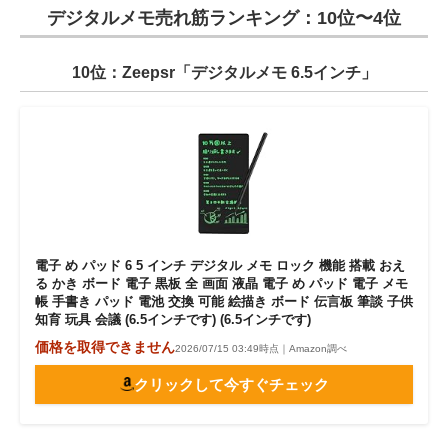
デジタルメモ売れ筋ランキング：10位〜4位
10位：Zeepsr「デジタルメモ 6.5インチ」
電子 め パッド 6 5 インチ デジタル メモ ロック 機能 搭載 おえ
る かき ボード 電子 黒板 全 画面 液晶 電子 め パッド 電子 メモ
帳 手書き パッド 電池 交換 可能 絵描き ボード 伝言板 筆談 子供
知育 玩具 会議 (6.5インチです) (6.5インチです)
価格を取得できません
2026/07/15 03:49時点｜Amazon調べ
クリックして今すぐチェック