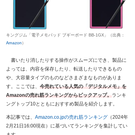
AI活用のいまが分かる
企業ITのトレンドを詳説
キングジム「電子メモパッド ブギーボード BB-1GX」（出典：
経営リーダーのコミュニティ
Amazon
）
マーケ×ITの今がよく分かる
書いたり消したりする操作がスムーズにでき、製品に
ITエンジニア向け専門サイト
よっては、内容を保存したり、転送したりできるもの
企業向けIT製品の総合サイト
や、大容量タイプのものなどさまざまなものがありま
す。ここでは、
今売れている人気の「デジタルメモ」を
IT製品の技術・比較・事例
Amazonの売れ筋ランキングからピックアップ。
ランキ
製造業のIT導入・活用を支援
ングトップ10とともにおすすめ製品を紹介します。
モノづくり技術者専門サイト
本記事では、
Amazon.co.jpの売れ筋ランキング
（2024年
2月21日16:00現在）に基づいてランキングを集計してい
エレクトロニクス専門サイト
ます。