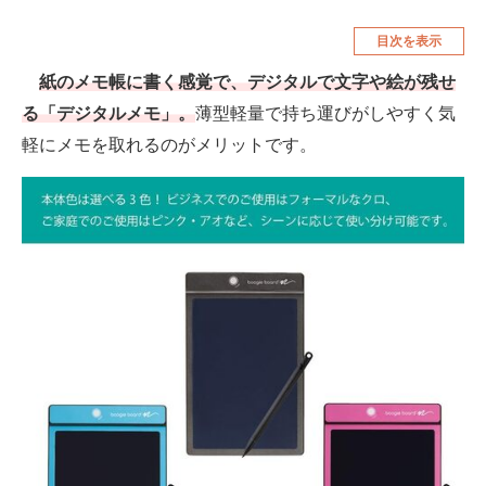
空調・季節家電
美容・コスメ
目次を表示
腕時計
車・バイク
紙のメモ帳に書く感覚で、デジタルで文字や絵が残せ
る「デジタルメモ」。
薄型軽量で持ち運びがしやすく気
釣り具・釣り用品
食品・飲料・お酒
軽にメモを取れるのがメリットです。
食器・グラス・カトラリー
メディア
注目記事を集めた総合ページ
ITの今と未来を見通す
スマホと通信の最新トレンド
進化するPCとデバイスの未来
好きが集まる 比べて選べる
ビジネスと働き方のヒント