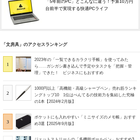
「5年前のPC」とこんなに違う！予算10万円
台前半で実現する快適PCライフ
「文房具」のアクセスランキング
2023年の「一覧できるカラクリ手帳」を使ってみた
1
ら……ガシガシ書き込んで予定やタスクを「把握・管
理」できた！ ビジネスにもおすすめ
1000円以上「高機能・高級シャープペン」売れ筋ランキ
2
ングトップ10 1位はぺんてるの技術力を集結した究極
の1本【2024年2月版】
ポケットにも入れやすい「ミニサイズのメモ帳」おすす
3
め3選【2025年9月版】
ジェットストリームの「多機能ボールペン」おすすめ3