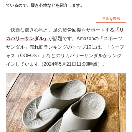
ているので、履き心地などを紹介します。
空調・季節家電
美容・コスメ
目次を表示
腕時計
車・バイク
快適な履き心地と、足の疲労回復をサポートする
「リ
釣り具・釣り用品
食品・飲料・お酒
カバリーサンダル」
が話題です。Amazonの「スポーツ
食器・グラス・カトラリー
サンダル」売れ筋ランキングのトップ10には、「ウーフ
ォス（OOFOS）」などのリカバリーサンダルがランク
メディア
インしています（2024年5月21日11:00時点）。
注目記事を集めた総合ページ
ITの今と未来を見通す
スマホと通信の最新トレンド
進化するPCとデバイスの未来
好きが集まる 比べて選べる
ビジネスと働き方のヒント