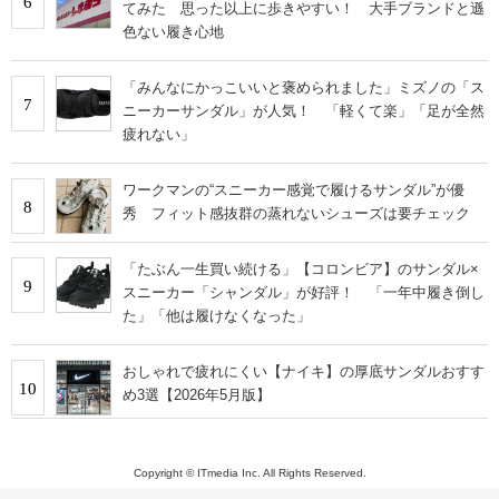
6
てみた 思った以上に歩きやすい！ 大手ブランドと遜
色ない履き心地
「みんなにかっこいいと褒められました」ミズノの「ス
7
ニーカーサンダル」が人気！ 「軽くて楽」「足が全然
疲れない」
ワークマンの“スニーカー感覚で履けるサンダル”が優
8
秀 フィット感抜群の蒸れないシューズは要チェック
「たぶん一生買い続ける」【コロンビア】のサンダル×
9
スニーカー「シャンダル」が好評！ 「一年中履き倒し
た」「他は履けなくなった」
おしゃれで疲れにくい【ナイキ】の厚底サンダルおすす
10
め3選【2026年5月版】
Copyright © ITmedia Inc. All Rights Reserved.