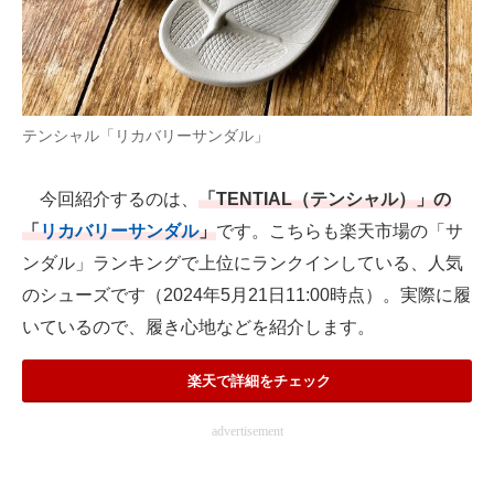
AI活用のいまが分かる
企業ITのトレンドを詳説
テンシャル「リカバリーサンダル」
経営リーダーのコミュニティ
マーケ×ITの今がよく分かる
今回紹介するのは、
「TENTIAL（テンシャル）」の
「
リカバリーサンダル
」
です。こちらも楽天市場の「サ
ITエンジニア向け専門サイト
ンダル」ランキングで上位にランクインしている、人気
企業向けIT製品の総合サイト
のシューズです（2024年5月21日11:00時点）。実際に履
いているので、履き心地などを紹介します。
IT製品の技術・比較・事例
製造業のIT導入・活用を支援
楽天で詳細をチェック
モノづくり技術者専門サイト
advertisement
エレクトロニクス専門サイト