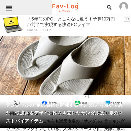
Fav-Logカテゴリー一覧
「5年前のPC」とこんなに違う！予算10万円
PR
台前半で実現する快適PCライフ
TOP
アウトドア用品
ITmedia PC USER
インテリア・収納
おもちゃ・ホビー
カメラ
キッチン家電
キッチン用品
ゲーム
コンテンツ・サービス
スイーツ・お菓子
スポーツ・レジャー
スマホ・携帯電話
パソコン・タブレット
ファッション
サンダル
2024/05/21 19:38（公開）
X
Share
LINE
hatena
ペット
テンシャルの“足の負担を軽減するサンダル”を履いてみ
家電
た 快適さ＆デザイン性を両立したサンダルは、夏のマ
今回紹介するのは、「TENTIAL（テンシャル）」の「リカバリ
工具・DIY
本・DVD・CD
ストバイアイテム
ーサンダル」です。こちらも楽天市場の「サンダル」ランキング
生活家電
生活用品
で上位にランクインしている、人気のシューズです。実際に履い