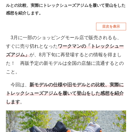
ルとの比較、実際にトレックシューズアジムを履いて登山をした
空調・季節家電
美容・コスメ
感想を紹介します。
腕時計
車・バイク
目次を表示
釣り具・釣り用品
食品・飲料・お酒
3月に一部のショッピングモール店で販売されるも、
食器・グラス・カトラリー
すぐに売り切れとなった
ワークマンの「トレックシュー
ズアジム」
が、8月下旬に再登場するとの情報を得まし
メディア
た！ 再販予定の新モデルは全国の店舗に流通するとの
注目記事を集めた総合ページ
こと。
ITの今と未来を見通す
今回は、
新モデルの仕様や旧モデルとの比較、実際に
トレックシューズアジムを履いて登山をした感想を紹介
スマホと通信の最新トレンド
します
。
進化するPCとデバイスの未来
好きが集まる 比べて選べる
ビジネスと働き方のヒント