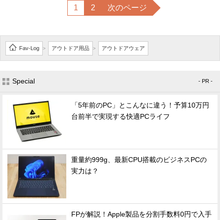
1
2
次のページ
Fav-Log
アウトドア用品
アウトドアウェア
>
>
Special
- PR -
「5年前のPC」とこんなに違う！予算10万円
台前半で実現する快適PCライフ
重量約999g、最新CPU搭載のビジネスPCの
実力は？
FPが解説！Apple製品を分割手数料0円で入手