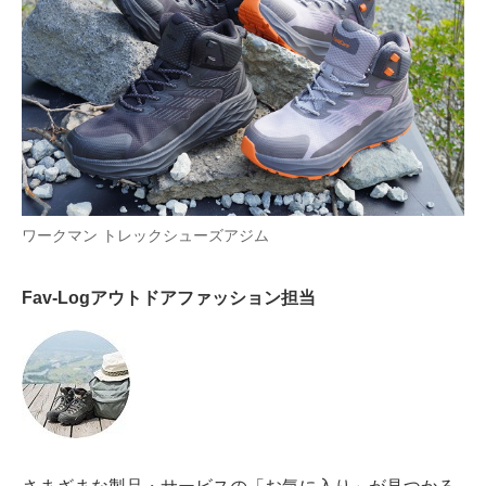
AI活用のいまが分かる
企業ITのトレンドを詳説
経営リーダーのコミュニティ
マーケ×ITの今がよく分かる
ITエンジニア向け専門サイト
ワークマン トレックシューズアジム
企業向けIT製品の総合サイト
Fav-Logアウトドアファッション担当
IT製品の技術・比較・事例
製造業のIT導入・活用を支援
モノづくり技術者専門サイト
エレクトロニクス専門サイト