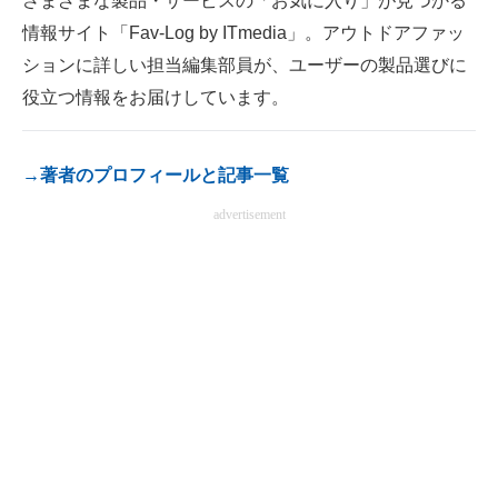
さまざまな製品・サービスの「お気に入り」が見つかる
電子設計の基本と応用
情報サイト「Fav-Log by ITmedia」。アウトドアファッ
ションに詳しい担当編集部員が、ユーザーの製品選びに
エネルギーの専門メディア
役立つ情報をお届けしています。
建設×テクノロジーの最前線
ちょっと気になるネットの話題
→著者のプロフィールと記事一覧
advertisement