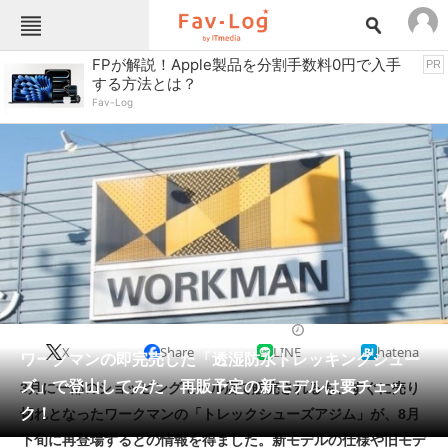
Fav-Logカテゴリー一覧
FPが解説！Apple製品を分割手数料0円で入手
PR
する方法とは？
TOP
アウトドア用品
Fav-Log
インテリア・収納
おもちゃ・ホビー
カメラ
キッチン家電
キッチン用品
ゲーム
コンテンツ・サービス
スイーツ・お菓子
スポーツ・レジャー
スマホ・携帯電話
パソコン・タブレット
ファッション
アウトドアウェア
2024/08/03 10:00（公開）
X
Share
LINE
hatena
ペット
ワークマンの即完売した「透湿防水トレッキングシュー
家電
ズ」で登山してみた 再販予定の新モデルは要チェッ
3月に一部のショッピングモール店で販売されるも、すぐに売り
工具・DIY
本・DVD・CD
ク！
切れとなったワークマンの「トレックシューズアジム」が、8月
生活家電
生活用品
下旬に再登場するとの情報を得ました。新モデルの仕様や旧モデ