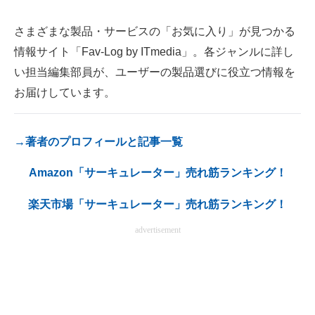
電子設計の基本と応用
さまざまな製品・サービスの「お気に入り」が見つかる
エネルギーの専門メディア
情報サイト「Fav-Log by ITmedia」。各ジャンルに詳し
い担当編集部員が、ユーザーの製品選びに役立つ情報を
建設×テクノロジーの最前線
お届けしています。
ちょっと気になるネットの話題
→著者のプロフィールと記事一覧
Amazon「サーキュレーター」売れ筋ランキング！
楽天市場「サーキュレーター」売れ筋ランキング！
advertisement