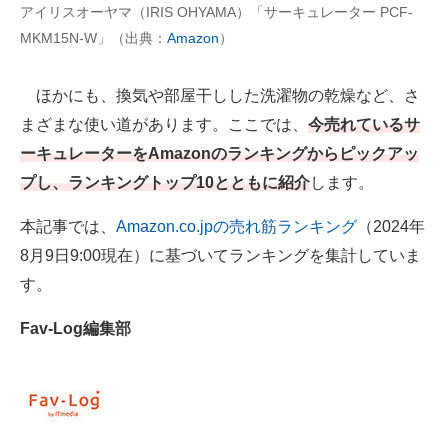
アイリスオーヤマ（IRIS OHYAMA）「サーキュレーター PCF-
MKM15N-W」（出典：
Amazon
）
AI活用のいまが分かる
企業ITのトレンドを詳説
ほかにも、換気や部屋干しした洗濯物の乾燥など、さ
まざまな使い道があります。ここでは、
今売れているサ
経営リーダーのコミュニティ
ーキュレーターをAmazonのランキングからピックアッ
マーケ×ITの今がよく分かる
プし、ランキングトップ10とともに紹介
します。
ITエンジニア向け専門サイト
本記事では、
Amazon.co.jpの売れ筋ランキング
（2024年
8月9日9:00現在）に基づいてランキングを集計していま
企業向けIT製品の総合サイト
す。
IT製品の技術・比較・事例
Fav-Log編集部
製造業のIT導入・活用を支援
モノづくり技術者専門サイト
エレクトロニクス専門サイト