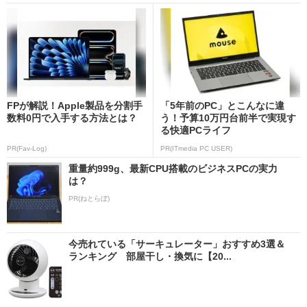
FPが解説！Apple製品を分割手
「5年前のPC」とこんなに違
数料0円で入手する方法とは？
う！予算10万円台前半で実現す
る快適PCライフ
PR(Fav-Log)
PR(ITmedia PC USER)
重量約999g、最新CPU搭載のビジネスPCの実力
は？
PR(ねとらぼ)
今売れている「サーキュレーター」おすすめ3選＆
ランキング 部屋干し・換気に【20...