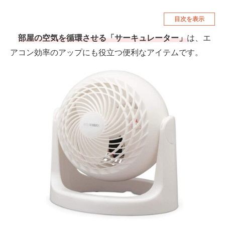
空調・季節家電
美容・コスメ
目次を表示
腕時計
車・バイク
部屋の空気を循環させる「サーキュレーター」
は、エ
アコン効率のアップにも役立つ便利なアイテムです。
釣り具・釣り用品
食品・飲料・お酒
食器・グラス・カトラリー
メディア
注目記事を集めた総合ページ
ITの今と未来を見通す
スマホと通信の最新トレンド
進化するPCとデバイスの未来
好きが集まる 比べて選べる
ビジネスと働き方のヒント