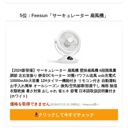
5位：Feesun「サーキュレーター 扇風機」
【2024新登場】サーキュレーター 扇風機 壁掛扇風機 6段階風量
調節 左右首振り 静音DCモーター 30畳パワフル送風 usb充電式
10000mAh大容量 12Hタイマー機能付き リモコン付き 自動運転
お手入れ簡単 オールシーズン 換気/空気循環/部屋干し 梅雨 除湿
衣類乾燥 暑さ対策 おしゃれ 省エネ 節電 日本語取扱説明書付き
(ホワイト)
価格を取得できません
2026/07/15 01:38時点｜Amazon調べ
クリックして今すぐチェック