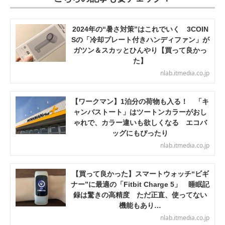
2024年の“暑さ対策”はこれでいく 3COIN
Sの「冷却プレート付きハンディファン」が
ガツン＆スカッとひんやり【買って良かっ
た】
nlab.itmedia.co.jp
【ワークマン】1泊分の荷物も入る！ 「キ
ャンバストート」はツートンカラーがおし
ゃれで、カラー違いも欲しくなる エコバ
ッグにもぴったり
nlab.itmedia.co.jp
【買って良かった】スマートウォッチ“ビギ
ナー”に最適の「Fitbit Charge 5」 睡眠記
録は驚きの高精度 ただ正直、使ってない
機能もあり…
nlab.itmedia.co.jp