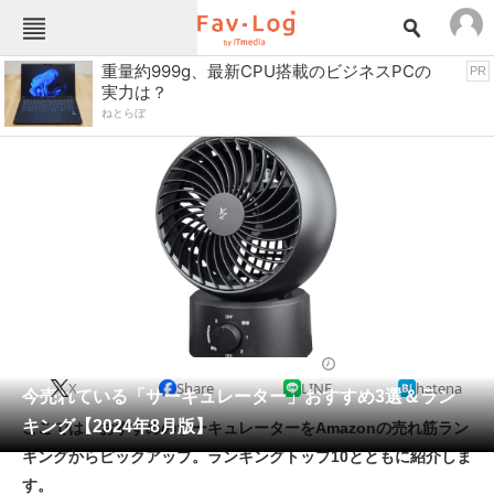
Fav-Logカテゴリー一覧
重量約999g、最新CPU搭載のビジネスPCの
PR
実力は？
TOP
アウトドア用品
ねとらぼ
インテリア・収納
おもちゃ・ホビー
カメラ
キッチン家電
キッチン用品
ゲーム
コンテンツ・サービス
スイーツ・お菓子
スポーツ・レジャー
スマホ・携帯電話
パソコン・タブレット
ファッション
扇風機・サーキュレーター
2024/08/22 15:30（公開）
X
Share
LINE
hatena
ペット
今売れている「サーキュレーター」おすすめ3選＆ラン
家電
キング【2024年8月版】
ここでは、おすすめのサーキュレーターをAmazonの売れ筋ラン
工具・DIY
本・DVD・CD
キングからピックアップ。ランキングトップ10とともに紹介しま
生活家電
生活用品
す。