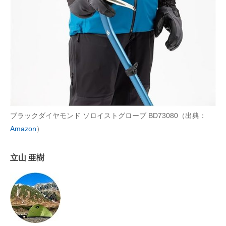
AI活用のいまが分かる
企業ITのトレンドを詳説
経営リーダーのコミュニティ
マーケ×ITの今がよく分かる
ITエンジニア向け専門サイト
ブラックダイヤモンド ソロイストグローブ BD73080（出典：
Amazon
）
企業向けIT製品の総合サイト
IT製品の技術・比較・事例
立山 亜樹
製造業のIT導入・活用を支援
モノづくり技術者専門サイト
エレクトロニクス専門サイト