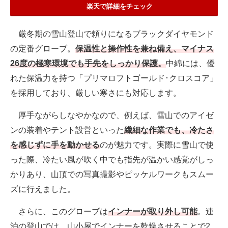
楽天で詳細をチェック
厳冬期の雪山登山で頼りになるブラックダイヤモンド
の定番グローブ。
保温性と操作性を兼ね備え、マイナス
26度の極寒環境でも手先をしっかり保護。
中綿には、優
れた保温力を持つ「プリマロフトゴールド･クロスコア」
を採用しており、厳しい寒さにも対応します。
厚手ながらしなやかなので、例えば、雪山でのアイゼ
ンの装着やテント設営といった
繊細な作業でも、冷たさ
を感じずに手を動かせる
のが魅力です。実際に雪山で使
った際、冷たい風が吹く中でも指先が温かい感覚がしっ
かりあり、山頂での写真撮影やピッケルワークもスムー
ズに行えました。
さらに、このグローブは
インナーが取り外し可能
。連
泊の登山では、山小屋でインナーを乾燥させることで2