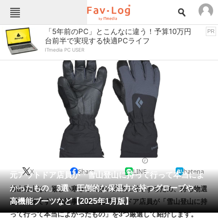
Fav-Logカテゴリー一覧
「5年前のPC」とこんなに違う！予算10万円
PR
台前半で実現する快適PCライフ
TOP
アウトドア用品
ITmedia PC USER
インテリア・収納
おもちゃ・ホビー
カメラ
キッチン家電
キッチン用品
ゲーム
コンテンツ・サービス
スイーツ・お菓子
スポーツ・レジャー
スマホ・携帯電話
パソコン・タブレット
ファッション
便利グッズ・雑貨
2025/01/09 17:00（公開）
X
Share
LINE
hatena
ペット
元アウトドア店員が「雪山登山に持って行って本当によ
家電
かったもの」3選 圧倒的な保温力を持つグローブや、
雪山登山は、厳しい寒さや天候の変化に対応するため、持ち物選
工具・DIY
本・DVD・CD
高機能ブーツなど【2025年1月版】
びが重要です。本記事では、元アウトドア店員が「雪山登山に持
生活家電
生活用品
って行って本当によかったもの」を3つ厳選して紹介します。