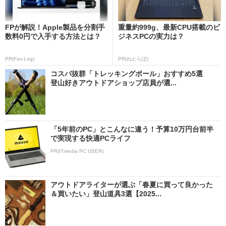
FPが解説！Apple製品を分割手
重量約999g、最新CPU搭載のビ
数料0円で入手する方法とは？
ジネスPCの実力は？
PR(Fav-Log)
PR(ねとらぼ)
コスパ抜群「トレッキングポール」おすすめ5選
登山好きアウトドアショップ店員が選...
「5年前のPC」とこんなに違う！予算10万円台前半
で実現する快適PCライフ
PR(ITmedia PC USER)
アウトドアライターが選ぶ「春夏に買って良かった
＆買いたい」登山道具3選【2025...