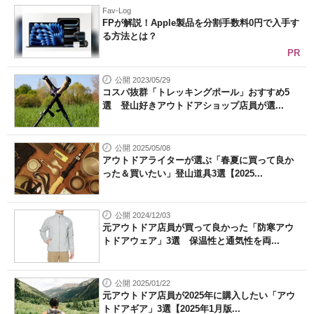
Fav-Log
FPが解説！Apple製品を分割手数料0円で入手す
る方法とは？
PR
公開 2023/05/29
コスパ抜群「トレッキングポール」おすすめ5
選 登山好きアウトドアショップ店員が選...
公開 2025/05/08
アウトドアライターが選ぶ「春夏に買って良か
った＆買いたい」登山道具3選【2025...
公開 2024/12/03
元アウトドア店員が買って良かった「防寒アウ
トドアウェア」3選 保温性と通気性を両...
公開 2025/01/22
元アウトドア店員が2025年に購入したい「アウ
トドアギア」3選【2025年1月版...