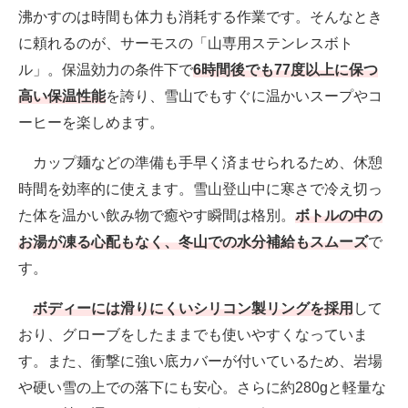
沸かすのは時間も体力も消耗する作業です。そんなとき
に頼れるのが、サーモスの「山専用ステンレスボト
ル」。保温効力の条件下で
6時間後でも77度以上に保つ
高い保温性能
を誇り、雪山でもすぐに温かいスープやコ
ーヒーを楽しめます。
カップ麺などの準備も手早く済ませられるため、休憩
時間を効率的に使えます。雪山登山中に寒さで冷え切っ
た体を温かい飲み物で癒やす瞬間は格別。
ボトルの中の
お湯が凍る心配もなく、冬山での水分補給もスムーズ
で
す。
ボディーには滑りにくいシリコン製リングを採用
して
おり、グローブをしたままでも使いやすくなっていま
す。また、衝撃に強い底カバーが付いているため、岩場
や硬い雪の上での落下にも安心。さらに約280gと軽量な