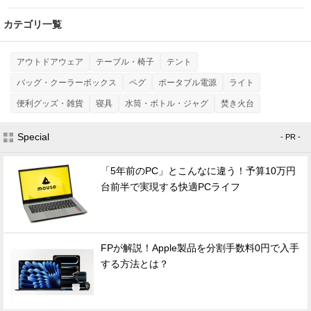
カテゴリ一覧
アウトドアウェア
テーブル・椅子
テント
バッグ・クーラーボックス
ペグ
ポータブル電源
ライト
便利グッズ・雑貨
寝具
水筒・ボトル・ジャグ
焚き火台
Special
- PR -
「5年前のPC」とこんなに違う！予算10万円
台前半で実現する快適PCライフ
FPが解説！Apple製品を分割手数料0円で入手
する方法とは？