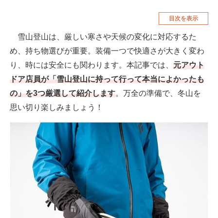
空調・季節家電
美容・コスメ
目次を表示
腕時計
車・バイク
雪山登山は、厳しい寒さや天候の変化に対応するた
め、持ち物選びが重要。装備一つで快適さが大きく変わ
釣り具・釣り用品
食品・飲料・お酒
り、時には安全にも関わります。本記事では、
元アウト
食器・グラス・カトラリー
ドア店員が「雪山登山に持って行って本当によかったも
の」を3つ厳選して紹介します
。万全の準備で、冬山を
メディア
思い切り楽しみましょう！
注目記事を集めた総合ページ
ITの今と未来を見通す
スマホと通信の最新トレンド
進化するPCとデバイスの未来
好きが集まる 比べて選べる
ビジネスと働き方のヒント