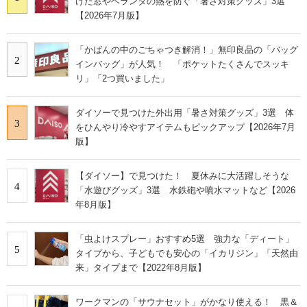
けた窓やベランダの熱を防ぐ「暑さ対策グッズ」3選
【2026年7月版】
「かばんの中のごちゃつき解消！」無印良品の「バッグ
2
インバッグ」が人気！ 「ポケットたくさんでスッキ
リ」「2つ買いました」
ダイソーで見つけた外出用「暑さ対策グッズ」3選 体
3
をひんやり冷やすアイテムもピックアップ【2026年7月
版】
【ダイソー】で見つけた！ 夏休みに大活躍しそうな
4
「水遊びグッズ」3選 水鉄砲や噴水マットなど【2026
年8月版】
「虫よけスプレー」おすすめ5選 強力な「ディート」
5
タイプから、子どもでも安心の「イカリジン」「天然由
来」タイプまで【2022年8月版】
ワークマンの「サウナセット」がかなり使える！ 黒＆