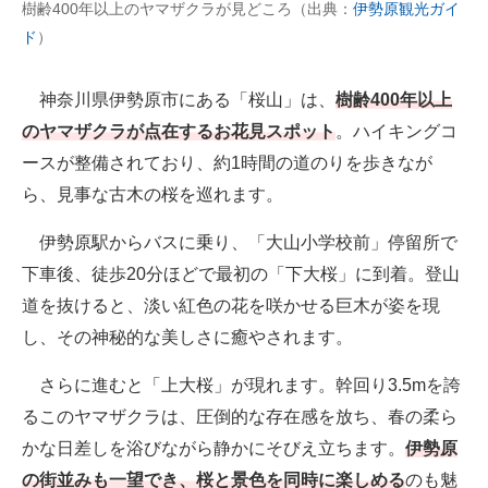
樹齢400年以上のヤマザクラが見どころ（出典：
伊勢原観光ガイ
ド
）
神奈川県伊勢原市にある「桜山」は、
樹齢400年以上
のヤマザクラが点在するお花見スポット
。ハイキングコ
ースが整備されており、約1時間の道のりを歩きなが
ら、見事な古木の桜を巡れます。
伊勢原駅からバスに乗り、「大山小学校前」停留所で
下車後、徒歩20分ほどで最初の「下大桜」に到着。登山
道を抜けると、淡い紅色の花を咲かせる巨木が姿を現
し、その神秘的な美しさに癒やされます。
さらに進むと「上大桜」が現れます。幹回り3.5mを誇
るこのヤマザクラは、圧倒的な存在感を放ち、春の柔ら
かな日差しを浴びながら静かにそびえ立ちます。
伊勢原
の街並みも一望でき、桜と景色を同時に楽しめる
のも魅