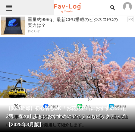
Fav-Logカテゴリー一覧
重量約999g、最新CPU搭載のビジネスPCの
PR
実力は？
TOP
アウトドア用品
ねとらぼ
インテリア・収納
おもちゃ・ホビー
カメラ
キッチン家電
キッチン用品
ゲーム
コンテンツ・サービス
スイーツ・お菓子
スポーツ・レジャー
スマホ・携帯電話
パソコン・タブレット
ファッション
便利グッズ・雑貨
2025/03/17 18:00（公開）
X
Share
LINE
hatena
ペット
【関東近郊】初心者もOK「お花見登山におすすめの山」
家電
3選 春の山歩きにおすすめのアイテムもピックアップ
本記事では、関東近郊で初心者でも安心して登れる「お花見登山
工具・DIY
本・DVD・CD
【2025年3月版】
にぴったりの山」を厳選して紹介します。
生活家電
生活用品