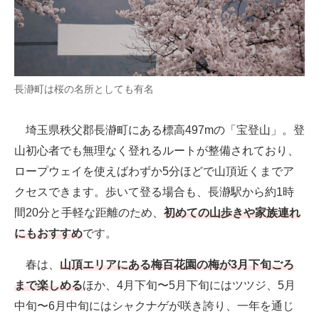
長瀞町は桜の名所としても有名
埼玉県秩父郡長瀞町にある標高497mの「宝登山」。登
山初心者でも無理なく登れるルートが整備されており、
ロープウェイを使えばわずか5分ほどで山頂近くまでア
クセスできます。歩いて登る場合も、長瀞駅から約1時
間20分と手軽な距離のため、
初めての山歩きや家族連れ
にもおすすめ
です。
春は、
山頂エリアにある梅百花園の梅が3月下旬ごろ
まで楽しめる
ほか、4月下旬〜5月下旬にはツツジ、5月
中旬〜6月中旬にはシャクナゲが咲き誇り、一年を通じ