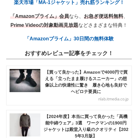
楽天市場「MA-1ジャケット」売れ筋ランキング！
「Amazonプライム」会員
なら、
お急ぎ便送料無料
、
Prime Videoの対象動画見放題
などさまざまな特典！
「Amazonプライム」30日間の無料体験
おすすめレビュー記事をチェック！
【買って良かった】Amazonで4000円で買
える「立ったまま履けるスニーカー」の想
像以上の快適性に驚き 履き心地も良好で
ヘビロテ要員に
nlab.itmedia.co.jp
【2024年度】本当に買って良かった「高機
能中綿ウェア」3選 ワークマンの1900円
ジャケットは殿堂入り級のクオリティ【202
5年3月版】