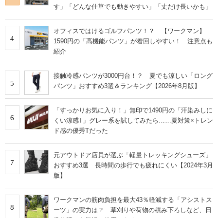
す」「どんな仕草でも動きやすい」「丈だけ長いかも」
オフィスではけるゴルフパンツ！？ 【ワークマン】
4
1590円の「高機能パンツ」が着回しやすい！ 注意点も
紹介
接触冷感パンツが3000円台！？ 夏でも涼しい「ロング
5
パンツ」おすすめ3選＆ランキング【2026年8月版】
「すっかりお気に入り！」無印で1490円の「汗染みしに
6
くい涼感T」グレー系を試してみたら……夏対策×トレン
ド感の優秀Tだった
元アウトドア店員が選ぶ「軽量トレッキングシューズ」
7
おすすめ3選 長時間の歩行でも疲れにくい【2024年3月
版】
ワークマンの筋肉負担を最大43％軽減する「アシストス
8
ーツ」の実力は？ 草刈りや荷物の積み下ろしなど、日