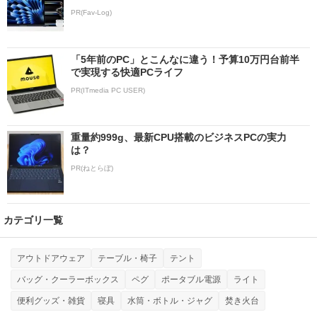
PR(Fav-Log)
「5年前のPC」とこんなに違う！予算10万円台前半
で実現する快適PCライフ
PR(ITmedia PC USER)
重量約999g、最新CPU搭載のビジネスPCの実力
は？
PR(ねとらぼ)
カテゴリ一覧
アウトドアウェア
テーブル・椅子
テント
バッグ・クーラーボックス
ペグ
ポータブル電源
ライト
便利グッズ・雑貨
寝具
水筒・ボトル・ジャグ
焚き火台