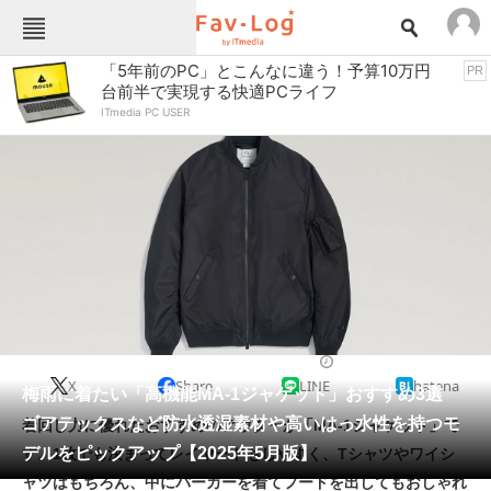
Fav-Logカテゴリー一覧
「5年前のPC」とこんなに違う！予算10万円
PR
台前半で実現する快適PCライフ
TOP
アウトドア用品
ITmedia PC USER
インテリア・収納
おもちゃ・ホビー
カメラ
キッチン家電
キッチン用品
ゲーム
コンテンツ・サービス
スイーツ・お菓子
スポーツ・レジャー
スマホ・携帯電話
パソコン・タブレット
ファッション
アウトドアウェア
2025/05/23 06:00（公開）
X
Share
LINE
hatena
ペット
梅雨に着たい「高機能MA-1ジャケット」おすすめ3選
家電
ゴアテックスなど防水透湿素材や高いはっ水性を持つモ
着回し力に優れたおすすめのアウターが「MA-1ジャケット」で
工具・DIY
本・DVD・CD
デルをピックアップ【2025年5月版】
す。1枚でも決まってレイヤードもしやすく、Tシャツやワイシ
生活家電
生活用品
ャツはもちろん、中にパーカーを着てフードを出してもおしゃれ