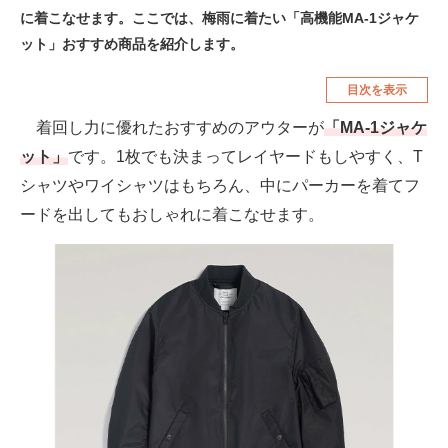
に着こなせます。ここでは、梅雨に着たい「高機能MA-1ジャケ
空調・季節家電
美容・コスメ
ット」おすすめ商品を紹介します。
腕時計
車・バイク
目次を表示
釣り具・釣り用品
食品・飲料・お酒
着回し力に優れたおすすめのアウターが
「MA-1ジャケ
食器・グラス・カトラリー
ット」
です。1枚でも決まってレイヤードもしやすく、T
シャツやワイシャツはもちろん、中にパーカーを着てフ
メディア
ードを出してもおしゃれに着こなせます。
注目記事を集めた総合ページ
ITの今と未来を見通す
スマホと通信の最新トレンド
進化するPCとデバイスの未来
好きが集まる 比べて選べる
ビジネスと働き方のヒント