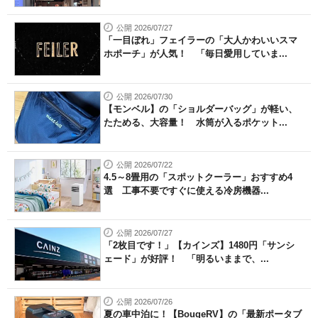
公開 2026/07/27
「一目ぼれ」フェイラーの「大人かわいいスマ
ホポーチ」が人気！ 「毎日愛用していま...
公開 2026/07/30
【モンベル】の「ショルダーバッグ」が軽い、
たためる、大容量！ 水筒が入るポケット...
公開 2026/07/22
4.5～8畳用の「スポットクーラー」おすすめ4
選 工事不要ですぐに使える冷房機器...
公開 2026/07/27
「2枚目です！」【カインズ】1480円「サンシ
ェード」が好評！ 「明るいままで、...
公開 2026/07/26
夏の車中泊に！【BougeRV】の「最新ポータブ