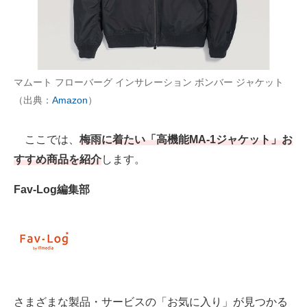
AI活用のいまが分かる
企業ITのトレンドを詳説
マムート フローバーグ インサレーション ボンバー ジャケット
経営リーダーのコミュニティ
（出典：
Amazon
）
マーケ×ITの今がよく分かる
ここでは、
梅雨に着たい「高機能MA-1ジャケット」お
ITエンジニア向け専門サイト
すすめ商品を紹介
します。
企業向けIT製品の総合サイト
Fav-Log編集部
IT製品の技術・比較・事例
製造業のIT導入・活用を支援
モノづくり技術者専門サイト
エレクトロニクス専門サイト
さまざまな製品・サービスの「お気に入り」が見つかる