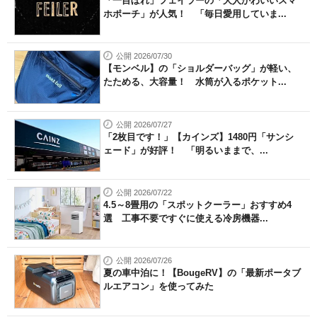
「一目ぼれ」フェイラーの「大人かわいいスマ
ホポーチ」が人気！ 「毎日愛用していま...
公開 2026/07/30
【モンベル】の「ショルダーバッグ」が軽い、
たためる、大容量！ 水筒が入るポケット...
公開 2026/07/27
「2枚目です！」【カインズ】1480円「サンシ
ェード」が好評！ 「明るいままで、...
公開 2026/07/22
4.5～8畳用の「スポットクーラー」おすすめ4
選 工事不要ですぐに使える冷房機器...
公開 2026/07/26
夏の車中泊に！【BougeRV】の「最新ポータブ
ルエアコン」を使ってみた