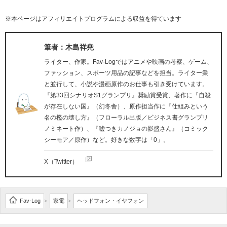
※本ページはアフィリエイトプログラムによる収益を得ています
筆者：木島祥尭
ライター、作家。Fav-Logではアニメや映画の考察、ゲーム、
ファッション、スポーツ用品の記事などを担当。ライター業
と並行して、小説や漫画原作のお仕事も引き受けています。
『第33回シナリオS1グランプリ』奨励賞受賞、著作に『自殺
が存在しない国』（幻冬舎）、原作担当作に『仕組みという
名の檻の壊し方』（フローラル出版／ビジネス書グランプリ
ノミネート作）、『嘘つきカノジョの影盛さん』（コミック
シーモア／原作）など。好きな数字は「0」。
X（Twitter）
Fav-Log
家電
ヘッドフォン・イヤフォン
>
>