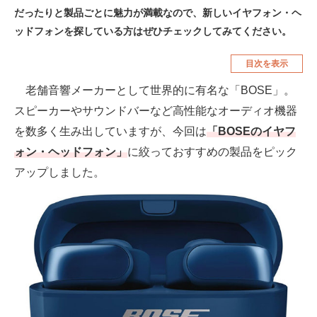
だったりと製品ごとに魅力が満載なので、新しいイヤフォン・ヘ
空調・季節家電
美容・コスメ
ッドフォンを探している方はぜひチェックしてみてください。
腕時計
車・バイク
目次を表示
釣り具・釣り用品
食品・飲料・お酒
老舗音響メーカーとして世界的に有名な「BOSE」。
食器・グラス・カトラリー
スピーカーやサウンドバーなど高性能なオーディオ機器
を数多く生み出していますが、今回は
「BOSEのイヤフ
メディア
ォン・ヘッドフォン」
に絞っておすすめの製品をピック
注目記事を集めた総合ページ
アップしました。
ITの今と未来を見通す
スマホと通信の最新トレンド
進化するPCとデバイスの未来
好きが集まる 比べて選べる
ビジネスと働き方のヒント