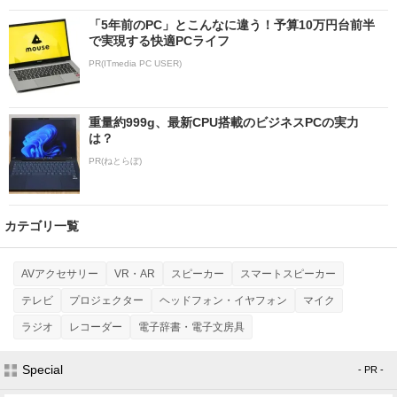
「5年前のPC」とこんなに違う！予算10万円台前半
で実現する快適PCライフ
PR(ITmedia PC USER)
重量約999g、最新CPU搭載のビジネスPCの実力
は？
PR(ねとらぼ)
カテゴリ一覧
AVアクセサリー
VR・AR
スピーカー
スマートスピーカー
テレビ
プロジェクター
ヘッドフォン・イヤフォン
マイク
ラジオ
レコーダー
電子辞書・電子文房具
Special
- PR -