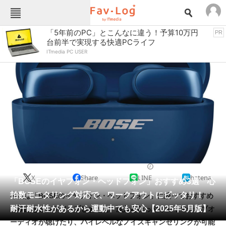
Fav-Logカテゴリー一覧
「5年前のPC」とこんなに違う！予算10万円
PR
台前半で実現する快適PCライフ
TOP
アウトドア用品
ITmedia PC USER
インテリア・収納
おもちゃ・ホビー
カメラ
キッチン家電
キッチン用品
ゲーム
コンテンツ・サービス
スイーツ・お菓子
スポーツ・レジャー
スマホ・携帯電話
パソコン・タブレット
ファッション
ヘッドフォン・イヤフォン
2025/05/28 12:52（公開）
X
Share
LINE
hatena
ペット
「BOSEのイヤフォン・ヘッドフォン」おすすめ3選 心
家電
拍数モニタリング対応で、ワークアウトにピッタリ！
今回は「BOSEのイヤフォン・ヘッドフォン」に絞っておすすめ
工具・DIY
本・DVD・CD
耐汗耐水性があるから運動中でも安心【2025年5月版】
の製品をピックアップしました。没入感たっぷりのイマーシブオ
生活家電
生活用品
ーディオが聴けたり、ハイレベルなノイズキャンセリングが可能