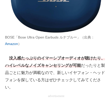
AI活用のいまが分かる
企業ITのトレンドを詳説
経営リーダーのコミュニティ
BOSE「Bose Ultra Open Earbuds ルナブルー」（出典：
マーケ×ITの今がよく分かる
Amazon
）
ITエンジニア向け専門サイト
没入感たっぷりのイマーシブオーディオが聴けたり、
企業向けIT製品の総合サイト
ハイレベルなノイズキャンセリングが可能
だったりと製
品ごとに魅力が満載なので、新しいイヤフォン・ヘッド
IT製品の技術・比較・事例
フォンを探している方はぜひチェックしてみてくださ
製造業のIT導入・活用を支援
い。
advertisement
モノづくり技術者専門サイト
エレクトロニクス専門サイト