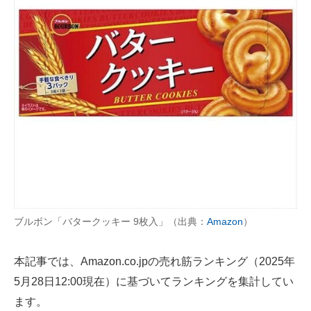
AI活用のいまが分かる
企業ITのトレンドを詳説
経営リーダーのコミュニティ
マーケ×ITの今がよく分かる
ITエンジニア向け専門サイト
企業向けIT製品の総合サイト
IT製品の技術・比較・事例
ブルボン「バタークッキー 9枚入」（出典：
Amazon
）
製造業のIT導入・活用を支援
本記事では、Amazon.co.jpの売れ筋ランキング（2025年
モノづくり技術者専門サイト
5月28日12:00現在）に基づいてランキングを集計してい
エレクトロニクス専門サイト
ます。