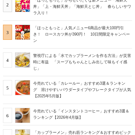
「ほっともっと」からぜいたくな新メニュー「海鮮天
2
丼」「上・海鮮天丼」「海鮮天とじ丼」 春らしいサワ
ラ入り！
「ほっともっと」人気メニュー6商品が最大100円引
3
き！ ロースカツ丼が390円！ 10日間限定キャンペー
ン
警視庁による「水でカップラーメンを作る方法」が災害
4
時に有益 「スープもちゃんとしみ出して味もイイ感
じ」
今売れている「カレールー」おすすめ3選＆ランキン
5
グ 溶けやすいパウダータイプやフレークタイプが人気
【2025年5月版】
今売れている「インスタントコーヒー」おすすめ3選＆
6
ランキング【2026年4月版】
「カップラーメン」売れ筋ランキング＆おすすめピック