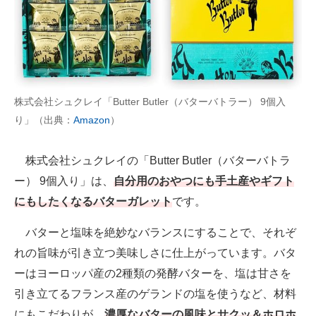
株式会社シュクレイ「Butter Butler（バターバトラー） 9個入
り」（出典：
Amazon
）
株式会社シュクレイの「Butter Butler（バターバトラ
ー） 9個入り」は、
自分用のおやつにも手土産やギフト
にもしたくなるバターガレット
です。
バターと塩味を絶妙なバランスにすることで、それぞ
れの旨味が引き立つ美味しさに仕上がっています。バタ
ーはヨーロッパ産の2種類の発酵バターを、塩は甘さを
引き立てるフランス産のゲランドの塩を使うなど、材料
にもこだわりが。
濃厚なバターの風味とサクッ＆ホロホ