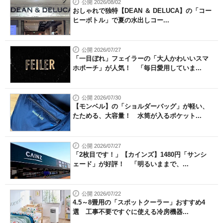
公開 2026/08/02
おしゃれで独特【DEAN ＆ DELUCA】の「コー
ヒーボトル」で夏の水出しコー...
公開 2026/07/27
「一目ぼれ」フェイラーの「大人かわいいスマ
ホポーチ」が人気！ 「毎日愛用していま...
公開 2026/07/30
【モンベル】の「ショルダーバッグ」が軽い、
たためる、大容量！ 水筒が入るポケット...
公開 2026/07/27
「2枚目です！」【カインズ】1480円「サンシ
ェード」が好評！ 「明るいままで、...
公開 2026/07/22
4.5～8畳用の「スポットクーラー」おすすめ4
選 工事不要ですぐに使える冷房機器...