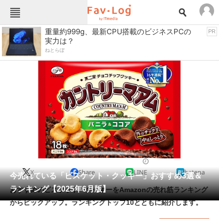
Fav-Logカテゴリー一覧
重量約999g、最新CPU搭載のビジネスPCの
PR
実力は？
TOP
アウトドア用品
ねとらぼ
インテリア・収納
おもちゃ・ホビー
カメラ
キッチン家電
キッチン用品
ゲーム
コンテンツ・サービス
スイーツ・お菓子
スポーツ・レジャー
スマホ・携帯電話
パソコン・タブレット
ファッション
食品・飲料・お酒
2025/06/08 11:30（公開）
X
Share
LINE
hatena
ペット
今売れている「ビスケット・クッキー」おすすめ3選＆
家電
ランキング【2025年6月版】
おすすめのビスケット・クッキーをAmazonの売れ筋ランキング
工具・DIY
本・DVD・CD
からピックアップ。ランキングトップ10とともに紹介します。
生活家電
生活用品