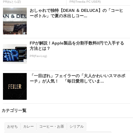
PR(ねとらぼ)
PR(ITmedia PC USER)
おしゃれで独特【DEAN ＆ DELUCA】の「コーヒ
ーボトル」で夏の水出しコー...
FPが解説！Apple製品を分割手数料0円で入手する
方法とは？
PR(Fav-Log)
「一目ぼれ」フェイラーの「大人かわいいスマホポ
ーチ」が人気！ 「毎日愛用していま...
カテゴリ一覧
おせち
カレー
コーヒー・お茶
シリアル