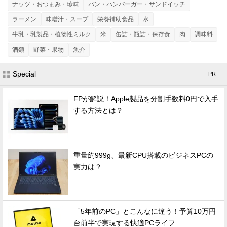
ナッツ・おつまみ・珍味
パン・ハンバーガー・サンドイッチ
ラーメン
味噌汁・スープ
栄養補助食品
水
牛乳・乳製品・植物性ミルク
米
缶詰・瓶詰・保存食
肉
調味料
酒類
野菜・果物
魚介
Special
- PR -
FPが解説！Apple製品を分割手数料0円で入手
する方法とは？
重量約999g、最新CPU搭載のビジネスPCの
実力は？
「5年前のPC」とこんなに違う！予算10万円
台前半で実現する快適PCライフ