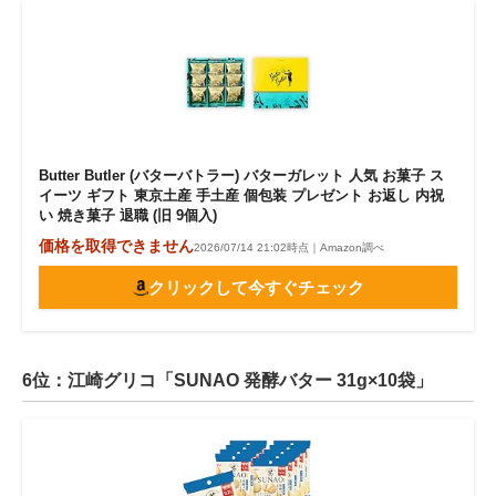
Butter Butler (バターバトラー) バターガレット 人気 お菓子 ス
イーツ ギフト 東京土産 手土産 個包装 プレゼント お返し 内祝
い 焼き菓子 退職 (旧 9個入)
価格を取得できません
2026/07/14 21:02時点｜Amazon調べ
クリックして今すぐチェック
6位：江崎グリコ「SUNAO 発酵バター 31g×10袋」