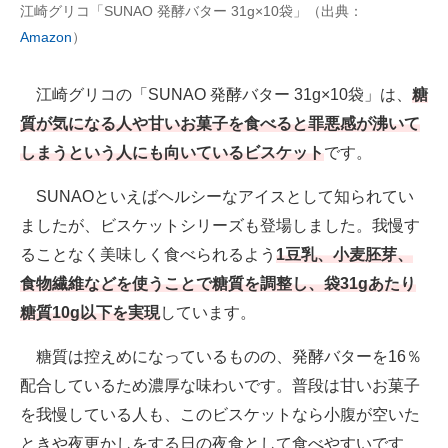
江崎グリコ「SUNAO 発酵バター 31g×10袋」（出典：
Amazon
）
江崎グリコの「SUNAO 発酵バター 31g×10袋」は、
糖
質が気になる人や甘いお菓子を食べると罪悪感が沸いて
しまうという人にも向いているビスケット
です。
SUNAOといえばヘルシーなアイスとして知られてい
ましたが、ビスケットシリーズも登場しました。我慢す
ることなく美味しく食べられるよう
1豆乳、小麦胚芽、
食物繊維などを使うことで糖質を調整し、袋31gあたり
糖質10g以下を実現
しています。
糖質は控えめになっているものの、発酵バターを16％
配合しているため濃厚な味わいです。普段は甘いお菓子
を我慢している人も、このビスケットなら小腹が空いた
ときや夜更かしをする日の夜食として食べやすいです