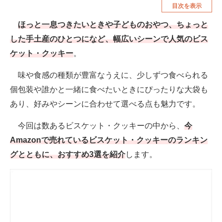
目次を表示
空調・季節家電
美容・コスメ
ほっと一息つきたいときや子どものおやつ、ちょっと
腕時計
車・バイク
した手土産のひとつになど、幅広いシーンで人気のビス
釣り具・釣り用品
食品・飲料・お酒
ケット・クッキー
。
食器・グラス・カトラリー
味や食感の種類が豊富なうえに、少しずつ食べられる
個包装や誰かと一緒に食べたいときにぴったりな大袋も
メディア
あり、好みやシーンに合わせて選べる点も魅力です。
注目記事を集めた総合ページ
今回は数あるビスケット・クッキーの中から、
今
ITの今と未来を見通す
Amazonで売れているビスケット・クッキーのランキン
グとともに、おすすめ3選を紹介
します。
スマホと通信の最新トレンド
進化するPCとデバイスの未来
好きが集まる 比べて選べる
ビジネスと働き方のヒント