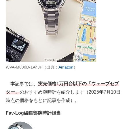
AI活用のいまが分かる
企業ITのトレンドを詳説
経営リーダーのコミュニティ
マーケ×ITの今がよく分かる
ITエンジニア向け専門サイト
WVA-M630D-1A4JF（出典：
Amazon
）
企業向けIT製品の総合サイト
本記事では、
実売価格1万円台以下の「ウェーブセプ
IT製品の技術・比較・事例
ター」
のおすすめ腕時計を紹介します（2025年7月10日
製造業のIT導入・活用を支援
時点の価格をもとに記事を作成）。
モノづくり技術者専門サイト
Fav-Log編集部腕時計担当
エレクトロニクス専門サイト