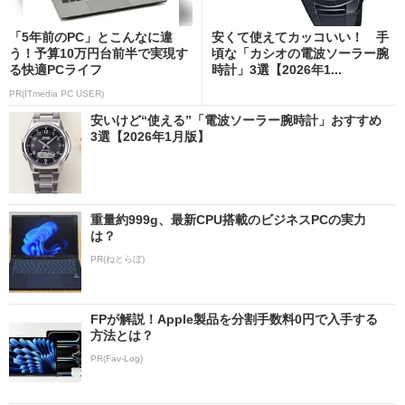
「5年前のPC」とこんなに違
安くて使えてカッコいい！ 手
う！予算10万円台前半で実現す
頃な「カシオの電波ソーラー腕
る快適PCライフ
時計」3選【2026年1...
PR(ITmedia PC USER)
安いけど“使える”「電波ソーラー腕時計」おすすめ
3選【2026年1月版】
重量約999g、最新CPU搭載のビジネスPCの実力
は？
PR(ねとらぼ)
FPが解説！Apple製品を分割手数料0円で入手する
方法とは？
PR(Fav-Log)