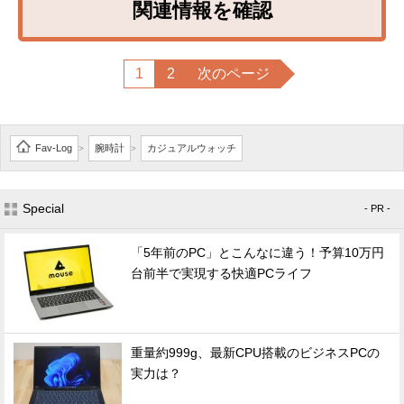
関連情報を確認
1
2
次のページ
Fav-Log
腕時計
カジュアルウォッチ
>
>
Special
- PR -
「5年前のPC」とこんなに違う！予算10万円
台前半で実現する快適PCライフ
重量約999g、最新CPU搭載のビジネスPCの
実力は？