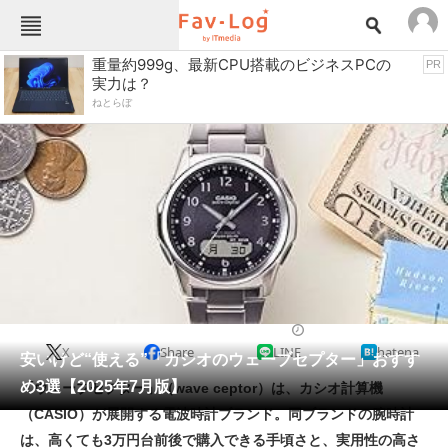
Fav-Logカテゴリー一覧
重量約999g、最新CPU搭載のビジネスPCの
PR
実力は？
TOP
アウトドア用品
ねとらぼ
インテリア・収納
おもちゃ・ホビー
カメラ
キッチン家電
キッチン用品
ゲーム
コンテンツ・サービス
スイーツ・お菓子
スポーツ・レジャー
スマホ・携帯電話
パソコン・タブレット
ファッション
カジュアルウォッチ
2025/07/10 17:00（公開）
X
Share
LINE
hatena
ペット
安いけど“使える”「カシオのウェーブセプター」おすす
家電
め3選【2025年7月版】
「ウェーブセプター」（wave ceptor）は、カシオ計算機
工具・DIY
本・DVD・CD
（CASIO）が展開する電波時計ブランド。同ブランドの腕時計
生活家電
生活用品
は、高くても3万円台前後で購入できる手頃さと、実用性の高さ