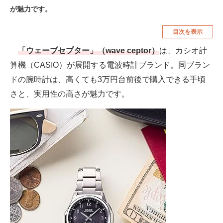
が魅力です。
空調・季節家電
美容・コスメ
目次を表示
腕時計
車・バイク
「ウェーブセプター」（wave ceptor）
は、カシオ計
釣り具・釣り用品
食品・飲料・お酒
算機（CASIO）が展開する電波時計ブランド。同ブラン
食器・グラス・カトラリー
ドの腕時計は、高くても3万円台前後で購入できる手頃
さと、実用性の高さが魅力です。
メディア
注目記事を集めた総合ページ
ITの今と未来を見通す
スマホと通信の最新トレンド
進化するPCとデバイスの未来
好きが集まる 比べて選べる
ビジネスと働き方のヒント