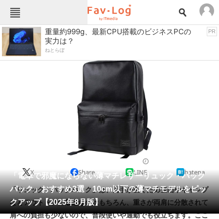
Fav-Logカテゴリー一覧
重量約999g、最新CPU搭載のビジネスPCの
PR
実力は？
TOP
アウトドア用品
ねとらぼ
インテリア・収納
おもちゃ・ホビー
カメラ
キッチン家電
キッチン用品
ゲーム
コンテンツ・サービス
スイーツ・お菓子
スポーツ・レジャー
スマホ・携帯電話
パソコン・タブレット
ファッション
バッグ・クーラーボックス
2025/08/09 06:00（公開）
X
Share
LINE
hatena
ペット
「電車で邪魔にならない薄マチレザーリュック・バック
家電
パック」おすすめ3選 10cm以下の薄マチモデルをピッ
「リュック・バックパック」は、両手が空くため登山やキャンプ
工具・DIY
本・DVD・CD
クアップ【2025年8月版】
などアウトドアに最適なのはもちろん、重さが両肩に分散されて
生活家電
生活用品
肩への負担も少ないので、普段使いや通勤でも役立ちます。ここ