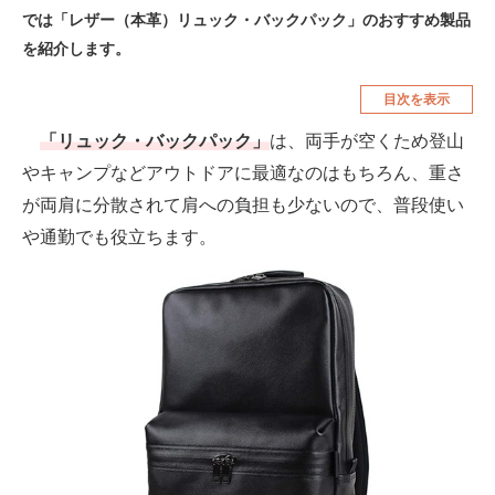
では「レザー（本革）リュック・バックパック」のおすすめ製品
空調・季節家電
美容・コスメ
を紹介します。
腕時計
車・バイク
目次を表示
釣り具・釣り用品
食品・飲料・お酒
「リュック・バックパック」
は、両手が空くため登山
食器・グラス・カトラリー
やキャンプなどアウトドアに最適なのはもちろん、重さ
が両肩に分散されて肩への負担も少ないので、普段使い
メディア
や通勤でも役立ちます。
注目記事を集めた総合ページ
ITの今と未来を見通す
スマホと通信の最新トレンド
進化するPCとデバイスの未来
好きが集まる 比べて選べる
ビジネスと働き方のヒント