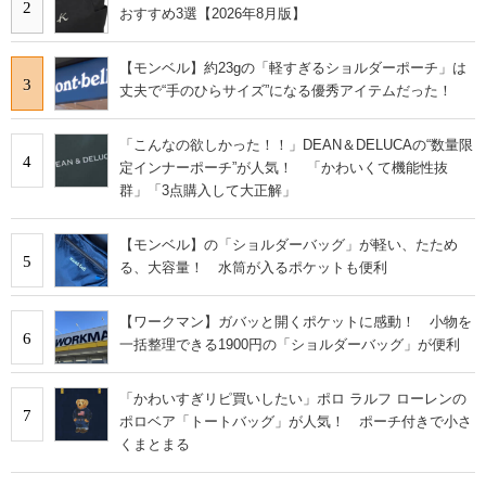
2
おすすめ3選【2026年8月版】
【モンベル】約23gの「軽すぎるショルダーポーチ」は
3
丈夫で“手のひらサイズ”になる優秀アイテムだった！
「こんなの欲しかった！！」DEAN＆DELUCAの“数量限
4
定インナーポーチ”が人気！ 「かわいくて機能性抜
群」「3点購入して大正解」
【モンベル】の「ショルダーバッグ」が軽い、たため
5
る、大容量！ 水筒が入るポケットも便利
【ワークマン】ガバッと開くポケットに感動！ 小物を
6
一括整理できる1900円の「ショルダーバッグ」が便利
「かわいすぎリピ買いしたい」ポロ ラルフ ローレンの
7
ポロベア「トートバッグ」が人気！ ポーチ付きで小さ
くまとまる