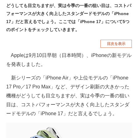
どうしても目立ちますが、実は今季の一番の狙い目は、コストパ
空調・季節家電
美容・コスメ
フォーマンスが大きく向上したスタンダードモデルの「iPhone
腕時計
車・バイク
17」だと言えるでしょう。ここでは「iPhone 17」について5つ
のポイントをチェックしていきます。
釣り具・釣り用品
食品・飲料・お酒
目次を表示
食器・グラス・カトラリー
Appleは9月10日早朝（日本時間）、iPhoneの新モデル
メディア
を発表しました。
注目記事を集めた総合ページ
新シリーズの「iPhone Air」や上位モデルの「iPhone
ITの今と未来を見通す
17 Pro／17 Pro Max」など、デザイン刷新の大きかった
機種がどうしても目立ちますが、実は今季の一番の狙い
スマホと通信の最新トレンド
目は、コストパフォーマンスが大きく向上したスタンダ
進化するPCとデバイスの未来
ードモデルの「iPhone 17」だと言えるでしょう。
好きが集まる 比べて選べる
ビジネスと働き方のヒント