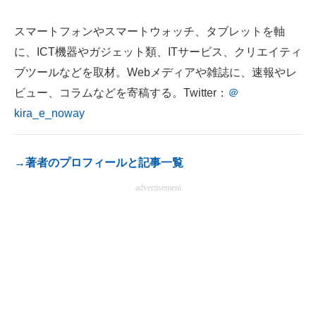
電子設計の基本と応用
スマートフォンやスマートウォッチ、タブレットを軸
エネルギーの専門メディア
に、ICT機器やガジェット類、ITサービス、クリエイティ
ブツールなどを取材。Webメディアや雑誌に、速報やレ
建設×テクノロジーの最前線
ビュー、コラムなどを寄稿する。Twitter：
＠
ちょっと気になるネットの話題
kira_e_noway
→著者のプロフィールと記事一覧
advertisement