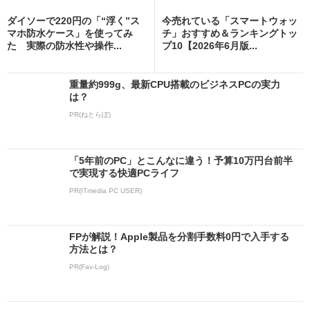
ダイソーで220円の「“浮く”ス
今売れている「スマートウォッ
マホ防水ケース」を使ってみ
チ」おすすめ＆ランキングトッ
た 実際の防水性や操作...
プ10【2026年6月版...
重量約999g、最新CPU搭載のビジネスPCの実力
は？
PR(ねとらぼ)
「5年前のPC」とこんなに違う！予算10万円台前半
で実現する快適PCライフ
PR(ITmedia PC USER)
FPが解説！Apple製品を分割手数料0円で入手する
方法とは？
PR(Fav-Log)