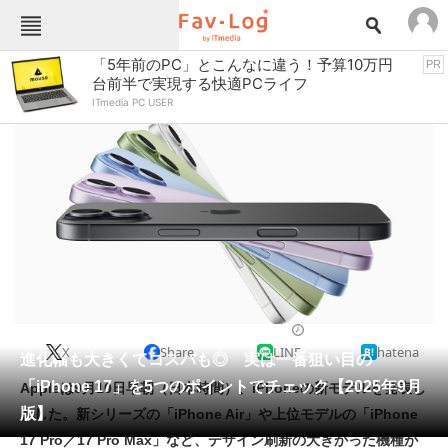
Fav-Logカテゴリー一覧
「5年前のPC」とこんなに違う！予算10万円
PR
台前半で実現する快適PCライフ
TOP
アウトドア用品
ITmedia PC USER
インテリア・収納
おもちゃ・ホビー
カメラ
キッチン家電
キッチン用品
ゲーム
コンテンツ・サービス
スイーツ・お菓子
スポーツ・レジャー
スマホ・携帯電話
パソコン・タブレット
ファッション
スマートフォン
2025/09/13 06:00（公開）
X
Share
LINE
hatena
ペット
進化幅も大きくてコスパも◎ 実は一番狙い目の
家電
「iPhone 17」を5つのポイントでチェック【2025年9月
Appleは9月10日早朝（日本時間）、iPhoneの新モデルを発表し
工具・DIY
本・DVD・CD
版】
ました。新シリーズの「iPhone Air」や上位モデルの「iPhone
生活家電
生活用品
17 Pro／17 Pro Max」など、デザイン刷新の大きかった機種が