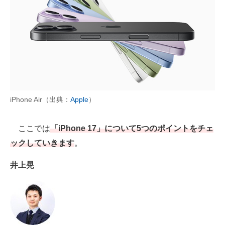
AI活用のいまが分かる
企業ITのトレンドを詳説
経営リーダーのコミュニティ
マーケ×ITの今がよく分かる
iPhone Air（出典：
Apple
）
ITエンジニア向け専門サイト
ここでは
「iPhone 17」について5つのポイントをチェ
企業向けIT製品の総合サイト
ックしていきます
。
IT製品の技術・比較・事例
井上晃
製造業のIT導入・活用を支援
モノづくり技術者専門サイト
エレクトロニクス専門サイト