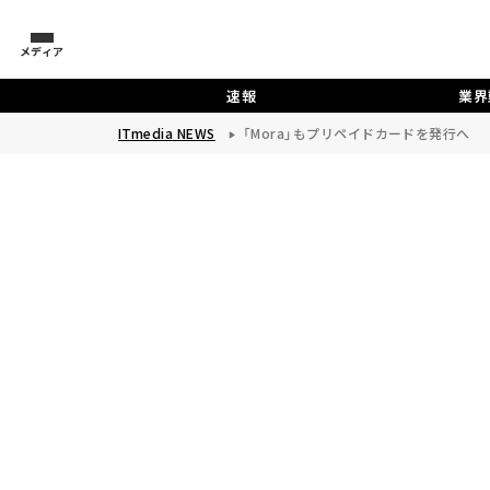
メディア
速報
業界
ITmedia NEWS
「Mora」もプリペイドカードを発行へ