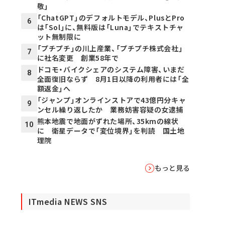
敬」
「ChatGPT」のデフォルトモデル、PlusとPro
6
は「Sol」に、無料版は「Luna」でテキストチャ
ット無制限に
「プチプチ」の川上産業、「プチプチ株式会社」
7
に社名変更 創業58年で
ドコモ・バイクシェアのシステム障害、いまだ
8
全面復旧ならず 8月1日以降の利用者には「全
額返金」へ
「ジャンプ」オンラインストアで43億円分キャ
9
ンセル繰り返したか 業務妨害容疑の女逮捕
熊本地震で地面がずれた場所、35kmの線状
10
に 衛星データで「変位境界」を判読 国土地
理院
もっと見る
ITmedia NEWS SNS