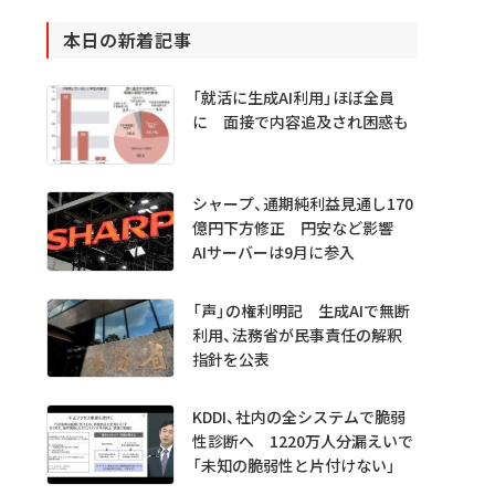
本日の新着記事
「就活に生成AI利用」ほぼ全員
に 面接で内容追及され困惑も
シャープ、通期純利益見通し170
億円下方修正 円安など影響
AIサーバーは9月に参入
「声」の権利明記 生成AIで無断
利用、法務省が民事責任の解釈
指針を公表
KDDI、社内の全システムで脆弱
性診断へ 1220万人分漏えいで
「未知の脆弱性と片付けない」