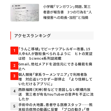
小学館「マンガワン」問題、第三
者委が報告書 3つの行為を“人
権侵害への助長・加担”と指摘
アクセスランキング
「うんこ移植」でピーナツアレルギー改善、15
1
人中6人が数粒食べられるように ヒトの実証
は初 Science系列誌掲載
Gmail、他社メアドを送信元にできる機能を廃
2
止へ
個人開発「家系ラーメンマニア」で利用者急
3
増 対応追いつかず一部停止 「より信頼して
いただけるアプリに」
西鉄福岡（天神）駅などで意図しない駅構内放
4
送 第三者が有名YouTuberの音声を不正に流
したか
手術中の大地震、患者守る医療スタッフ……熊
5
本総合病院の動画に反響 「プロの動き」「尊