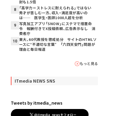
封も1.5倍
「高学力＝ストレスに耐えられる」ではない
8
秀才が苦しむ一方、収入・満足度が高いの
は…… 医学生・医師1000人超を分析
写真加工アプリ「SNOW」にステマで措置命
9
令 報酬付きでX投稿依頼、広告表示なし 消
費者庁
東大、60代教授を懲戒処分 サイトのHTMLソ
10
ースに“不適切な言葉” 「六四天安門」問題が
理由と毎日報道
もっと見る
ITmedia NEWS SNS
Tweets by itmedia_news
@itmedia_newsをフォロー