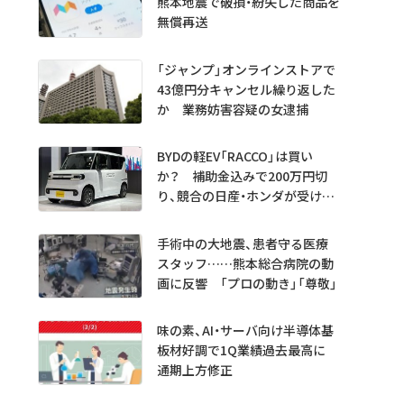
熊本地震で破損・紛失した商品を
無償再送
「ジャンプ」オンラインストアで
43億円分キャンセル繰り返した
か 業務妨害容疑の女逮捕
BYDの軽EV「RACCO」は買い
か？ 補助金込みで200万円切
り、競合の日産・ホンダが受ける
衝撃
手術中の大地震、患者守る医療
スタッフ……熊本総合病院の動
画に反響 「プロの動き」「尊敬」
味の素、AI・サーバ向け半導体基
板材好調で1Q業績過去最高に
通期上方修正