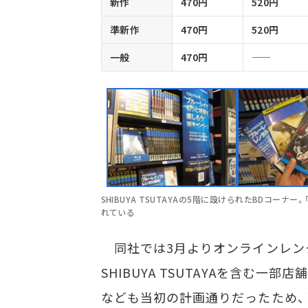
新作
470円
520円
準新作
470円
520円
一般
470円
SHIBUYA TSUTAYAの5階に設けられたBDコーナ
れている
同社では3月よりオンラインレンタルサ
SHIBUYA TSUTAYAを含む
なども当初の計画通りだったため、