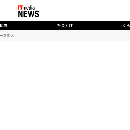
動向
社会とIT
く
ーナーを拡大