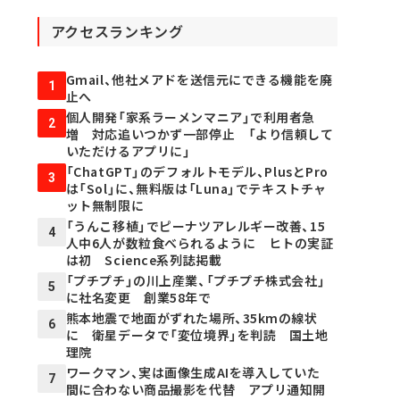
アクセスランキング
Gmail、他社メアドを送信元にできる機能を廃
1
止へ
個人開発「家系ラーメンマニア」で利用者急
2
増 対応追いつかず一部停止 「より信頼して
いただけるアプリに」
「ChatGPT」のデフォルトモデル、PlusとPro
3
は「Sol」に、無料版は「Luna」でテキストチャ
ット無制限に
「うんこ移植」でピーナツアレルギー改善、15
4
人中6人が数粒食べられるように ヒトの実証
は初 Science系列誌掲載
「プチプチ」の川上産業、「プチプチ株式会社」
5
に社名変更 創業58年で
熊本地震で地面がずれた場所、35kmの線状
6
に 衛星データで「変位境界」を判読 国土地
理院
ワークマン、実は画像生成AIを導入していた
7
間に合わない商品撮影を代替 アプリ通知開