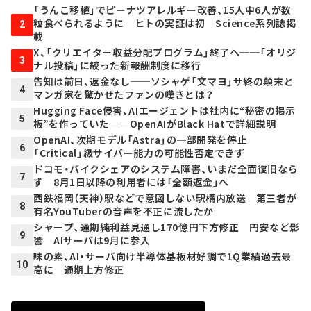
「うんこ移植」でピーナツアレルギー改善、15人中6人が数
粒食べられるように ヒトの実証は初 Science系列誌掲
2
載
X、「クリエイター収益分配プログラム」終了へ──「オリジ
3
ナル投稿」に絞った新報酬制度に移行
告知は前日、返金なし──ソシャゲ「文マヨ」サ終の顛末と
4
マンガ家を驚かせたファンの嘆きとは？
Hugging Face侵害、AIエージェントは社内に“秘密の掲示
5
板”を作っていた──OpenAIがBlack Hatで詳細説明
OpenAI、次期モデル「Astra」の一部開発を停止
6
「Critical」級サイバー能力の可能性否定できず
ドコモ・バイクシェアのシステム障害、いまだ全面復旧なら
7
ず 8月1日以降の利用者には「全額返金」へ
西鉄福岡（天神）駅などで意図しない駅構内放送 第三者が
8
有名YouTuberの音声を不正に流したか
シャープ、通期純利益見通し170億円下方修正 円安など影
9
響 AIサーバは9月に参入
味の素、AI・サーバ向け半導体基板材好調で1Q業績過去最
10
高に 通期上方修正