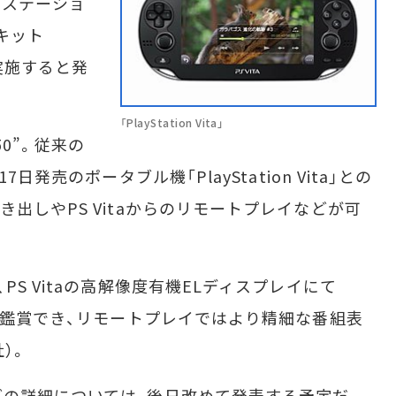
レイステーショ
キット
に実施すると発
「PlayStation Vita」
0”。従来の
日発売のポータブル機「PlayStation Vita」との
出しやPS Vitaからのリモートプレイなどが可
S Vitaの高解像度有機ELディスプレイにて
しく鑑賞でき、リモートプレイではより精細な番組表
）。
の詳細については、後日改めて発表する予定だ。