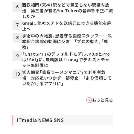
西鉄福岡（天神）駅などで意図しない駅構内放
6
送 第三者が有名YouTuberの音声を不正に流
したか
Gmail、他社メアドを送信元にできる機能を廃
7
止へ
手術中の大地震、患者守る医療スタッフ……熊
8
本総合病院の動画に反響 「プロの動き」「尊
敬」
「ChatGPT」のデフォルトモデル、PlusとPro
9
は「Sol」に、無料版は「Luna」でテキストチャ
ット無制限に
個人開発「家系ラーメンマニア」で利用者急
10
増 対応追いつかず一部停止 「より信頼して
いただけるアプリに」
もっと見る
ITmedia NEWS SNS