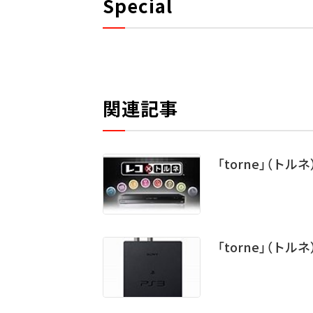
Special
関連記事
「torne」（ト
「torne」（