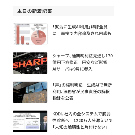
本日の新着記事
「就活に生成AI利用」ほぼ全員
に 面接で内容追及され困惑も
シャープ、通期純利益見通し170
億円下方修正 円安など影響
AIサーバは9月に参入
「声」の権利明記 生成AIで無断
利用、法務省が民事責任の解釈
指針を公表
KDDI、社内の全システムで脆弱
性診断へ 1220万人分漏えいで
「未知の脆弱性と片付けない」