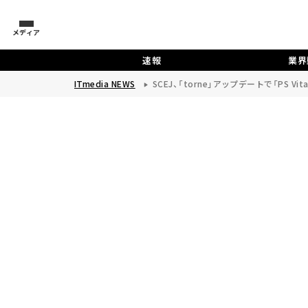
メディア
速報
業界
ITmedia NEWS
SCEJ、「torne」アップデートで「PS V