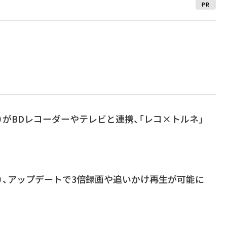
PR
ルネ）がBDレコーダーやテレビと連携、「レコ×トルネ」
トルネ）、アップデートで3倍録画や追いかけ再生が可能に