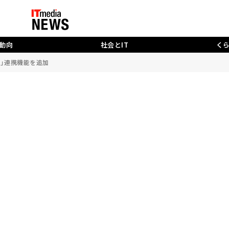
動向
社会とIT
く
ita」連携機能を追加