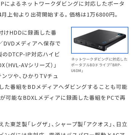
-IPによるネットワークダビングに対応したポータ
、4月上旬より出荷開始する。価格は1万6800円。
外付けHDDに録画した番
／DVDメディアへ保存で
DTCP-IP対応ハイビ
ネットワークダビングに対応した
（HVL-AVシリーズ）」
ポータブルBDドライブ「BRP-
U6DM」
テンツや、ひかりTVチュ
に保存した番組をBDメディアへダビングすることも可能
存が可能なBDXLメディアに録画した番組をPCで再
た東芝製「レグザ」、シャープ製「アクオス」、日立
Dダビングには非対応。電源はバスパワー駆動とACア