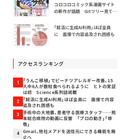
コロコロコミック系漫画サイト
の新作が話題 Gitツリー見てガ
チャ不具合の犯人探し
「就活に生成AI利用」ほぼ全員
に 面接で内容追及され困惑も
アクセスランキング
「うんこ移植」でピーナツアレルギー改善、15
1
人中6人が数粒食べられるように ヒトの実証
は初 Science系列誌掲載
「就活に生成AI利用」ほぼ全員に 面接で内容
2
追及され困惑も
手術中の大地震、患者守る医療スタッフ……熊
3
本総合病院の動画に反響 「プロの動き」「尊
敬」
Gmail、他社メアドを送信元にできる機能を廃
4
止へ