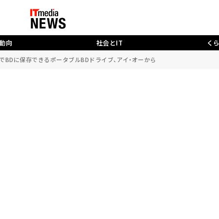
動向
社会とIT
く
BDに保存できるポータブルBDドライブ、アイ・オーから