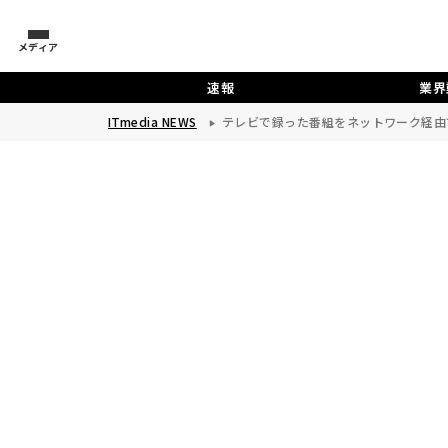
メディア
速報
業界
ITmedia NEWS
テレビで録った番組をネットワーク経由で