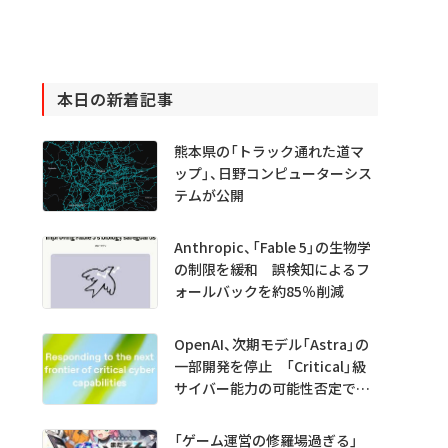
本日の新着記事
熊本県の「トラック通れた道マ
ップ」、日野コンピューターシス
テムが公開
Anthropic、「Fable 5」の生物学
の制限を緩和 誤検知によるフ
ォールバックを約85％削減
OpenAI、次期モデル「Astra」の
一部開発を停止 「Critical」級
サイバー能力の可能性否定でき
ず
「ゲーム運営の修羅場過ぎる」