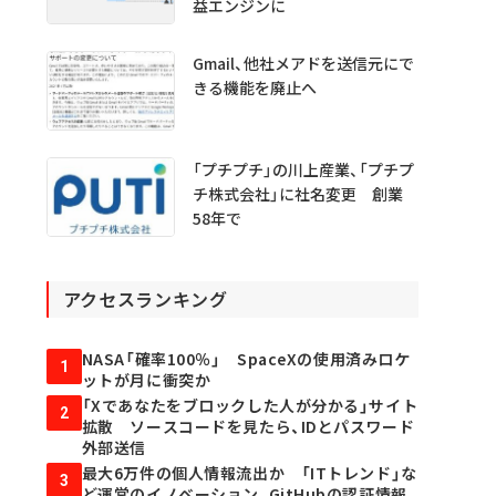
益エンジンに
Gmail、他社メアドを送信元にで
きる機能を廃止へ
「プチプチ」の川上産業、「プチプ
チ株式会社」に社名変更 創業
58年で
アクセスランキング
NASA「確率100％」 SpaceXの使用済みロケ
1
ットが月に衝突か
「Xであなたをブロックした人が分かる」サイト
2
拡散 ソースコードを見たら、IDとパスワード
外部送信
最大6万件の個人情報流出か 「ITトレンド」な
3
ど運営のイノベーション、GitHubの認証情報