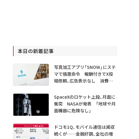
本日の新着記事
写真加工アプリ「SNOW」にステ
マで措置命令 報酬付きでX投
稿依頼、広告表示なし 消費者
庁
SpaceXのロケット上段、月面に
衝突 NASAが発表 「地球や月
面機器に危険なし」
ドコモ1Q、モバイル通信は減収
続くが……金融好調、全社の増