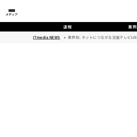
メディア
速報
業界
ITmedia NEWS
業界初、ネットにつながる浴室テレビ――LIX