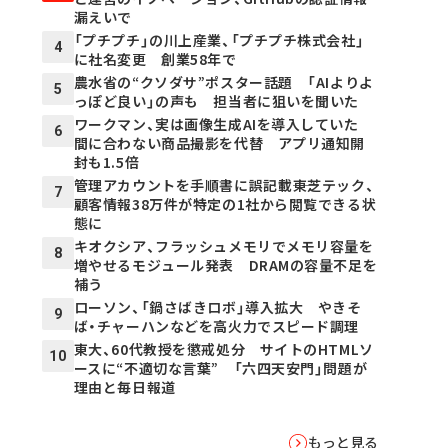
漏えいで
「プチプチ」の川上産業、「プチプチ株式会社」
4
に社名変更 創業58年で
農水省の“クソダサ”ポスター話題 「AIよりよ
5
っぽど良い」の声も 担当者に狙いを聞いた
ワークマン、実は画像生成AIを導入していた
6
間に合わない商品撮影を代替 アプリ通知開
封も1.5倍
管理アカウントを手順書に誤記載――東芝テック、
7
顧客情報38万件が特定の1社から閲覧できる状
態に
キオクシア、フラッシュメモリでメモリ容量を
8
増やせるモジュール発表 DRAMの容量不足を
補う
ローソン、「鍋さばきロボ」導入拡大 やきそ
9
ば・チャーハンなどを高火力でスピード調理
東大、60代教授を懲戒処分 サイトのHTMLソ
10
ースに“不適切な言葉” 「六四天安門」問題が
理由と毎日報道
もっと見る