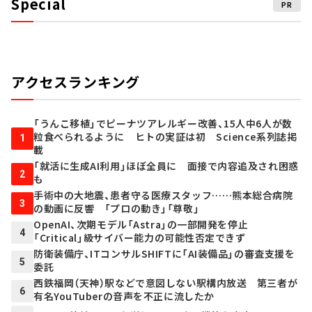
Special
PR
アクセスランキング
「うんこ移植」でピーナツアレルギー改善、15人中6人が数
粒食べられるように ヒトの実証は初 Science系列誌掲
1
載
「就活に生成AI利用」ほぼ全員に 面接で内容追及され困惑
2
も
手術中の大地震、患者守る医療スタッフ……熊本総合病院
3
の動画に反響 「プロの動き」「尊敬」
OpenAI、次期モデル「Astra」の一部開発を停止
4
「Critical」級サイバー能力の可能性否定できず
防衛装備庁、ITコンサルSHIFTに「AI装備品」の審査支援を
5
委託
西鉄福岡（天神）駅などで意図しない駅構内放送 第三者が
6
有名YouTuberの音声を不正に流したか