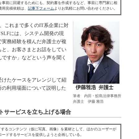
を事前に回避するためにも、契約書を作成するなど、事前に専門家に相
費用見積依頼は、
記事下フォーム
よりお気軽にお問い合わせください。
、これまで多くのIT系企業に対
SLFには、システム開発の現
で実務経験を積んだ弁護士が複
もと、お客さまとお話をしてい
んですか」などという声を聞く
けたケースをアレンジして紹
所の利用場面について説明した
筆者 内田・鮫島法律事務所
弁護士 伊藤 雅浩
トサービスを立ち上げる場合
するコンテンツ（仮に写真、画像）を素材として、ほかのユーザーが
ロードするサービスを提供しようと企画している。