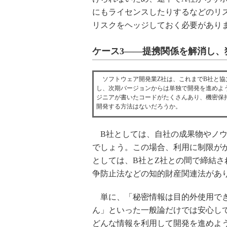
にもライセンスしたりするなどのリ
リスクをヘッジしておく必要があり
ケース3――提携関係を解消し、
ソフトウェア開発業Z社は、これまでB社と協
し、次期バージョンからは単独で開発を進めよ
ジニアが書いたコードがたくさんあり、機密保
開発する方法はないだろうか。
B社としては、自社の成果物やノウ
でしょう。この場合、利用に制限が
としては、B社とZ社との間で締結
争防止法などの知的財産関連法があ
単に、「秘密情報は目的外使用でき
ん」といった一般論だけでは安心し
どんな情報を利用して開発を進めよ