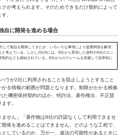
スクが考えられます。そのためできるだけ契約によって
ます。
独自に開発を進める場合
力して製品を開発してきたが、いろいろな事情により提携関係を解消
うと考えている。しかしZ社内には、B社から受領した資料やB社のエン
持契約なども締結されている。B社からのクレームを回避して効率的に
ハウがZ社に利用されることを阻止しようとすること
かかる情報の範囲が問題となります。制限がかかる根拠
された機密保持契約のほか、特許法、著作権法、不正競
ります。
ません」「著作物はB社の許諾なくして利用できませ
て開発を進めることはできません。どのような工程で、
うとしているのか、万が一、違法の可能性があるときに