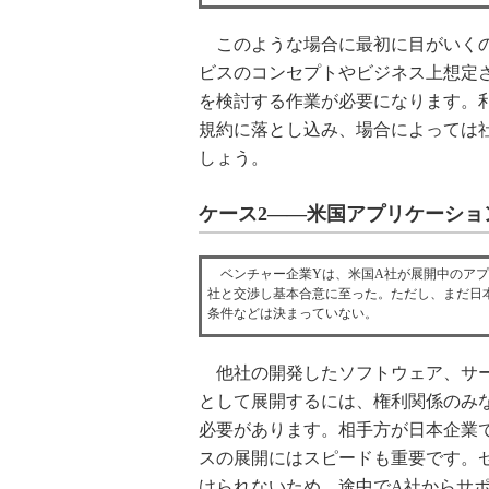
このような場合に最初に目がいくの
ビスのコンセプトやビジネス上想定
を検討する作業が必要になります。
規約に落とし込み、場合によっては
しょう。
ケース2――米国アプリケーショ
ベンチャー企業Yは、米国A社が展開中のアプリ
社と交渉し基本合意に至った。ただし、まだ日
条件などは決まっていない。
他社の開発したソフトウェア、サー
として展開するには、権利関係のみ
必要があります。相手方が日本企業
スの展開にはスピードも重要です。
けられないため、途中でA社からサ