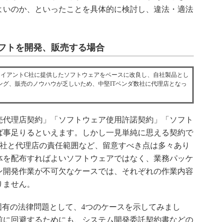
よいのか、といったことを具体的に検討し、違法・適法
。
フトを開発、販売する場合
イアントC社に提供したソフトウェアをベースに改良し、自社製品とし
ング、販売のノウハウが乏しいため、中堅ITベンダ数社に代理店となっ
代理店契約」「ソフトウェア使用許諾契約」「ソフト
ば事足りるといえます。しかし一見単純に思える契約で
P社と代理店の責任範囲など、留意すべき点は多々あり
体を配布すればよいソフトウェアではなく、業務パッケ
ン開発作業が不可欠なケースでは、それぞれの作業内容
りません。
固有の法律問題として、4つのケースを示してみまし
前に回避するためにも、システム開発委託契約書などの