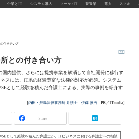
企業とIT
システム導入
マーケ×IT
製造業
電力
スマホ
との付き合い方
務所との付き合い方
aSの国内提供、さらには提携事業を解消して自社開発に移行す
ジネスには、IT系の経験豊富な法律的対応が必須。システム
SEとして経験を積んだ弁護士による、実際の事例を紹介す
[
内田・鮫島法律事務所 弁護士 伊藤 雅浩
，
PR／ITmedia
]
Share
SEとして経験を積んだ弁護士が、ITビジネスにおける弁護士への相談