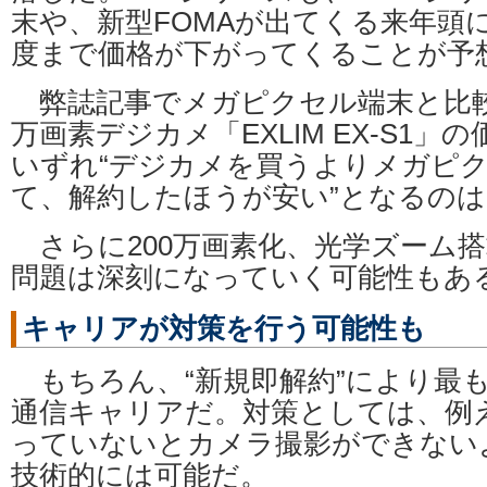
末や、新型FOMAが出てくる来年頭
度まで価格が下がってくることが予
弊誌記事でメガピクセル端末と比較
万画素デジカメ「EXLIM EX-S1」
いずれ“デジカメを買うよりメガピ
て、解約したほうが安い”となるの
さらに200万画素化、光学ズーム
問題は深刻になっていく可能性もあ
キャリアが対策を行う可能性も
もちろん、“新規即解約”により最
通信キャリアだ。対策としては、例
っていないとカメラ撮影ができない
技術的には可能だ。