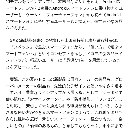
16モデルをラインアップし、本格的な普及期を迎え、Androidス
マートフォンから2台目のAndroidスマートフォンに乗り換えるユ
ーザーも、ケータイ（フィーチャーフォン）から初めてAndroid
スマートフォンに移行するユーザーも見据えた、個性豊かな製品
をそろえた。
5月の新製品発表会に登壇した山田隆持前代表取締役社長は、
「『スペック』で選ぶスマートフォンから、『使い方』で選ぶス
マートフォンへ」というコンセプトを示し、ドコモの新製品ライ
ンアップが、幅広いユーザーに「最適な1台」を用意しているこ
とをアピールした。
実際、この夏のドコモの新製品は国内メーカーの製品も、グロ
ーバルメーカーの製品も、先進的なデザインと使いやすさを追求
しており、豊富なラインアップから選べる。そして、ケータイで
使い慣れた「おサイフケータイ」や「防水機能」「ワンセグ」に
も対応し、安心して乗り換えられる環境が整えられている。さま
ざまな使い方ができるスマートフォンによって、これまでよりも
さらに世界を広げ、新しいスマートフォンを「役立つもの」「楽
しいもの」「価値のあるもの」と感じてもらうべく、細部にまで