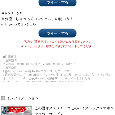
ツイートする
キャンペーン2
自分流「しゃべってコンシェル」の使い方！
しゃべってコンシェル
ツイートする
下記の「注意事項」をよくお読みになり応募ください
＃（ハッシュタグ）以降は消さずにツイートしてください
■注意事項
・応募期間
平成24年8月20日10:00から平成24年9月30日23:59まで
・応募条件
1.@itm_sp_docomoをTwitterでフォローしている方。
2.応募期間中に「【ITmedia: キャンペーン】 ドコモ夏モデル、お気に入りとその理由
は＊＊＊＊＊！ #itm_sp_docomo (短縮URL）」をツイートされた方。
※当キャンペーンへのご参加は、Twitterのアカウントが必要です。
※お一人様何度でもご応募いただけます。
・当選発表
2012年10月中旬
応募締め切り後、フォローを解除されていない方、ツイートを削除されていない方の
インフォメーション
中から抽選を実施します。当選者には、Twitterダイレクトメッセージで
@itm_sp_docomoアカウントより、ご当選のご連絡させていただきます。
当社からの連絡後、TwitterのDMでご連絡させていただきますのでフォローを解除なさ
この夏オススメ！ドコモのハイスペックスマホ＆
らないようお願いします。一週間以内にご連絡が無い場合は、当選無効とさせていた
クラウドサービス
だきます。