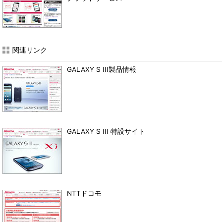
・個人情報の取扱について
アイティメディアプライバシーポリシー
をご確認ください。
・ご注意
プレゼントおよび当選の権利を第三者に譲渡、売買することはできません。 お届け先
は、日本国内に限らせていただきます。
法令等に違反する行為、当社または第三者の権利を侵害するまたはその恐れのある行
為、その他当社が本キャンペーンの運営に際し不適切と判断する行為があった場合、
関連リンク
応募・当選を無効とします。
ツイートされた内容は当ページに掲載される可能性があります。
本キャンペーンの応募に起因して応募者に生じた損害について、当社は一切責任を負
GALAXY S III製品情報
いません。
GALAXY S III 特設サイト
NTTドコモ