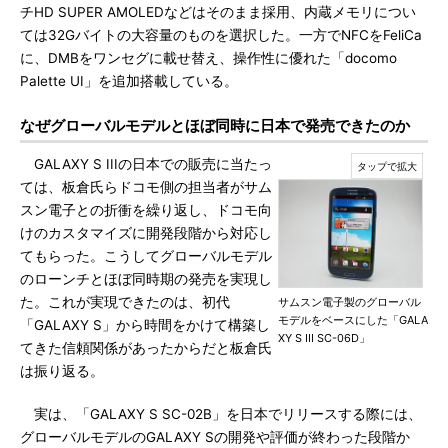
チHD SUPER AMOLEDなどはそのまま採用、内蔵メモリについ
ては32Gバイトの大容量のものを選択した。一方でNFCをFeliCa
に、DMBをワンセグに載せ替え、操作性に優れた「docomo
Palette UI」を追加搭載している。
なぜグローバルモデルとほぼ同時に日本で発売できたのか
GALAXY S IIIの日本での販売に当たっ
ては、板倉氏らドコモ側の担当者がサム
スン電子との折衝を繰り返し、ドコモ向
けのカスタマイズに開発段階から対応し
てもらった。こうしてグローバルモデル
のローンチとほぼ同時期の発売を実現し
た。これが実現できたのは、初代
サムスン電子製のグローバル
モデルをベースにした「GALA
「GALAXY S」から時間をかけて構築し
XY S III SC-06D」
てきた信頼関係があったからだと板倉氏
は振り返る。
実は、「GALAXY S SC-02B」を日本でリリースする際には、
グローバルモデルのGALAXY Sの開発や評価が終わった段階か