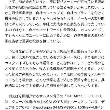
さて、商品企画というと、主に製品メーカーが行っている製品
開発の初期段階の話だと思っている読者も多いかもしれない。し
かし通信事業者は、自社のショップで、自社のブランドを付けて
機種を販売していることからも分かるとおり、メーカーの製品開
発に深く関わっている。単純に完成された製品を買って売ってい
るのではなく、自社のネットワークに最適化し、カスタマイズし
てもらった上でユーザーに販売するために、通信事業者の商品企
画担当者は重要な役割を担っている。
では具体的にドコモがどのように製品開発に関わっているの
か。例えば海外で販売しているモデルをベースに、ドコモ向けに
カスタマイズしてもらう場合は、どんな仕様にして、どの部分を
どう変えてもらうか、投入する機種の色展開をどうするか、とい
った部分の判断をしているという。ドコモ向けの専用モデルを作
ってもらう場合は、どんな仕様を盛り込むか要望を出したり、具
体的にコンセプトを提示して機種を開発してもらったりする。
例えば今回紹介するサムスン電子の「GALAXY S III SC-06D」
は、グローバル市場向けのGALAXY S IIIをベースとしており、デ
ュアルコアCPU「Snapdragon S4 MSM8960」1.5GHzや4.8イン