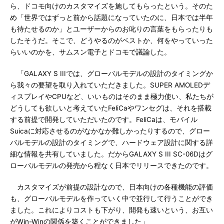
ら、ドコモ向けのカスタマイズを施してもらったという。そのた
め「世界ではずっと前から話題になっていたのに、日本では半年
も待たせるのか」とユーザーからのお叱りの言葉をもらったりも
したそうだ。そこで、どうやるのがベストか、何をやっていった
らいいのかを、サムスン電子とドコモで議論した。
「GALAXY S IIIでは、グローバルモデルの設計のタイミングか
ら我々の要望を取り入れていただきました。SUPER AMOLEDデ
ィスプレイやCPUなど、いいものはそのまま極力使い、私たちが
どうしても欲しいと考えていたFeliCaやワンセグは、それを搭載
する前提で開発していただいたのです。FeliCaは、モバイル
Suicaに対応させるのがなかなか難しかったりするので、グロー
バルモデルの設計のタイミングで、ハードウェア設計に関する詳
細な情報を共有していました。だからGALAXY S III SC-06Dはグ
ローバルモデルの発売から程なく日本でリリースできたのです。
カスタマイズが前提の設計なので、日本向けの各種機能の評価
も、グローバルモデルを作っていく中で並行して行うことができ
ました。これによりコストも下がり、開発も速いという、お互い
がWin-Winの関係を築くことができました」