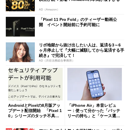
AD（Amazon）
「Pixel 11 Pro Fold」のティーザー動画公
開 イベント開始前に予約可能に
リボ地獄から抜け出したい人は、返済を3～6
ヶ月停止して『大幅に減額してから返済する手
続き』で完済して！
AD（渋谷法務総合事務所）
AndroidとPixelの8月版アッ
「iPhone Air」本音レビュ
プデート配信開始 「Pixel 1
ー：使って分かった「バッテ
0」シリーズのタッチ不具合
リーの持ち」と「ケース選
修正やGPU性能改善なども
び」の悩ましさ