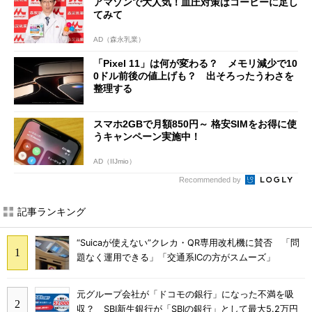
アマゾンで大人気！血圧対策はコーヒーに足し
てみて
AD（森永乳業）
「Pixel 11」は何が変わる？ メモリ減少で10
0ドル前後の値上げも？ 出そろったうわさを
整理する
スマホ2GBで月額850円～ 格安SIMをお得に使
うキャンペーン実施中！
AD（IIJmio）
Recommended by
記事ランキング
“Suicaが使えない”クレカ・QR専用改札機に賛否 「問
題なく運用できる」「交通系ICの方がスムーズ」
元グループ会社が「ドコモの銀行」になった不満を吸
収？ SBI新生銀行が「SBIの銀行」として最大5.2万円