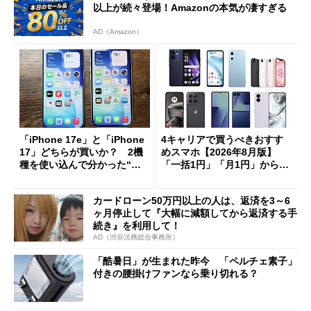
以上が続々登場！Amazonの本気が凄すぎる
AD（Amazon）
「iPhone 17e」と「iPhone
4キャリアで買うべきおすす
17」どちらが買いか？ 2機
めスマホ【2026年8月版】
種を使い込んで分かった“ス
「一括1円」「月1円」からお
ペック表にない違い”
得なiPhone／Pixel／Galaxy
まで
カードローン50万円以上の人は、返済を3～6
ヶ月停止して『大幅に減額してから返済する手
続き』を利用して！
AD（渋谷法務総合事務所）
「酷暑日」が生まれた昨今 「ペルチェ素子」
付きの腰掛けファンなら乗り切れる？