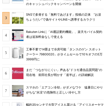
のキャッシュバックキャンペーンを開催
SNSで多発する「無料であげます」投稿の正体 “お涙
ちょうだい”で偽サイトやLINEへ誘導するカラクリ
Rakuten Linkに「AI通話要約機能」、楽天モバイル契約
者は追加料金なしで使える
工事不要で14畳まで冷房可能「タンスのゲン スポット
クーラー 79800020」がタイムセールで10％オフの5万
3999円に
まだ「つながりにくい」声ある“ドコモ通信品質問題”の
現在地 前田社長が明かす「道半ば」の詳細解説
スマホの「エアコン冷却」がダメなワケ 猛暑日にやり
がちな“水没”の危険性と正しい冷やし方
幅約35センチで大型アイスも置ける「アイリスオーヤマ