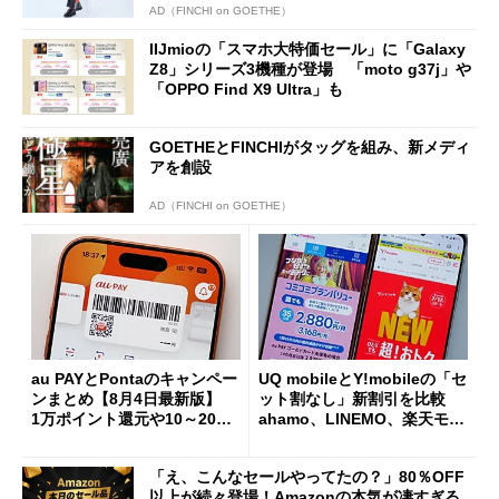
AD（FINCHI on GOETHE）
IIJmioの「スマホ大特価セール」に「Galaxy
Z8」シリーズ3機種が登場 「moto g37j」や
「OPPO Find X9 Ultra」も
GOETHEとFINCHIがタッグを組み、新メディ
アを創設
AD（FINCHI on GOETHE）
au PAYとPontaのキャンペー
UQ mobileとY!mobileの「セ
ンまとめ【8月4日最新版】
ット割なし」新割引を比較
1万ポイント還元や10～20％
ahamo、LINEMO、楽天モバ
還元あり
イルよりもお得？
「え、こんなセールやってたの？」80％OFF
以上が続々登場！Amazonの本気が凄すぎる