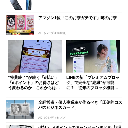
アマゾン1位「このお茶ガチです」噂のお茶
AD（ハーブ健康本舗）
“特典終了”が続く「d払い」
LINEの新「プレミアムブロッ
「dポイント」のお得さはど
ク」で完全な“絶縁”が可能
う変わるのか これからは
に？ 従来のブロック機能と
「dカード」の利用が得策？
の決定的な違い
全経営者・個人事業主が作るべき「圧倒的コス
パのビジネスカード」
AD（クレディセゾン）
d払い、dポイントのキャンペーンまとめ【8月