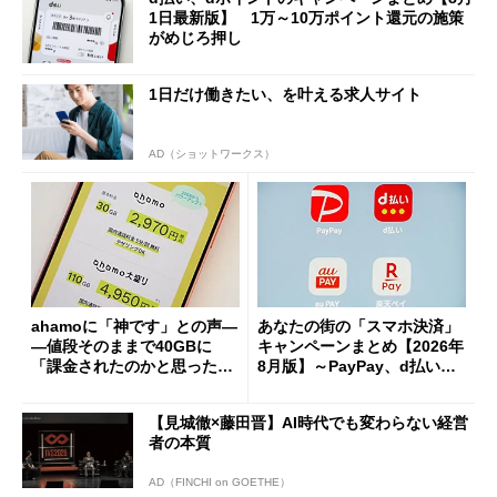
1日最新版】 1万～10万ポイント還元の施策
がめじろ押し
1日だけ働きたい、を叶える求人サイト
AD（ショットワークス）
ahamoに「神です」との声―
あなたの街の「スマホ決済」
―値段そのままで40GBに
キャンペーンまとめ【2026年
「課金されたのかと思った」
8月版】～PayPay、d払い、a
と戸惑いも
u PAY、楽天ペイ
【見城徹×藤田晋】AI時代でも変わらない経営
者の本質
AD（FINCHI on GOETHE）