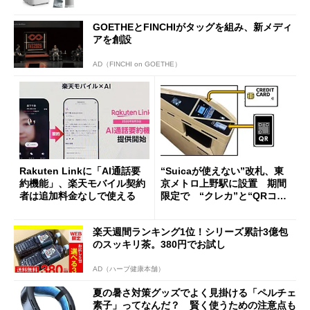
GOETHEとFINCHIがタッグを組み、新メディ
アを創設
AD（FINCHI on GOETHE）
Rakuten Linkに「AI通話要
“Suicaが使えない”改札、東
約機能」、楽天モバイル契約
京メトロ上野駅に設置 期間
者は追加料金なしで使える
限定で “クレカ”と“QRコー
ド”専用
楽天週間ランキング1位！シリーズ累計3億包
のスッキリ茶。380円でお試し
AD（ハーブ健康本舗）
夏の暑さ対策グッズでよく見掛ける「ペルチェ
素子」ってなんだ？ 賢く使うための注意点も