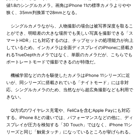
値1.8のシングルカメラ。画角はiPhone 11の標準カメラよりやや
狭く、35mm判換算で28mmとなる。
シングルカメラながら、人物撮影の場合は被写界深度を取るこ
とができ、明暗差の大きな場所でも美しい写真を撮影できる「ス
マートHDR」にも対応するのは、チップセットの処理能力が向上
しているため。インカメラは全面ディスプレイのiPhoneに搭載さ
れるTrueDepthカメラではなく、単眼のカメラだが、こちらでも
ポートレートモードで撮影できるのが特徴だ。
機械学習などの力を駆使したカメラはiPhone 11シリーズに近
いが、同シリーズに搭載されている「ナイトモード」には非対
応。シングルカメラのため、当然ながら超広角撮影なども利用で
きない。
Qi方式のワイヤレス充電や、FeliCaを含むApple Payにも対応
する。iPhone 8との違いでは、パフォーマンスなどの他に、ディ
スプレイが圧力を検知する「3D Touch」ではなく、iPhone 11シ
リーズと同じ「触覚タッチ」になっているところが挙げられる。