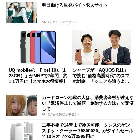
明日働ける単発バイト求人サイト
AD（ショットワークス）
UQ mobileの「Pixel 10a（1
シャープが「AQUOS R11」
28GB）」がMNPで2年間、約
で挑む“価格高騰時代”のスマ
1.1万円に【スマホお得情報】
ホ戦略 「シェアを追うより
も既存ユーザーを大切に」
カードローン地獄の人は、消費者金融が教えな
い『返済停止して減額・免除する方法』で完済
して
AD（渋谷法務総合事務所）
工事不要で14畳まで冷房可能「タンスのゲン
スポットクーラー 79800020」がタイムセール
で10％オフの5万3999円に