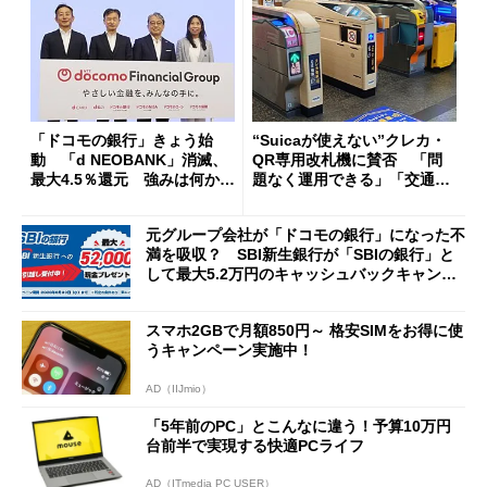
「ドコモの銀行」きょう始
“Suicaが使えない”クレカ・
動 「d NEOBANK」消滅、
QR専用改札機に賛否 「問
最大4.5％還元 強みは何か解
題なく運用できる」「交通系I
説
Cの方がスムーズ」
元グループ会社が「ドコモの銀行」になった不
満を吸収？ SBI新生銀行が「SBIの銀行」と
して最大5.2万円のキャッシュバックキャンペ
ーンを開催
スマホ2GBで月額850円～ 格安SIMをお得に使
うキャンペーン実施中！
AD（IIJmio）
「5年前のPC」とこんなに違う！予算10万円
台前半で実現する快適PCライフ
AD（ITmedia PC USER）