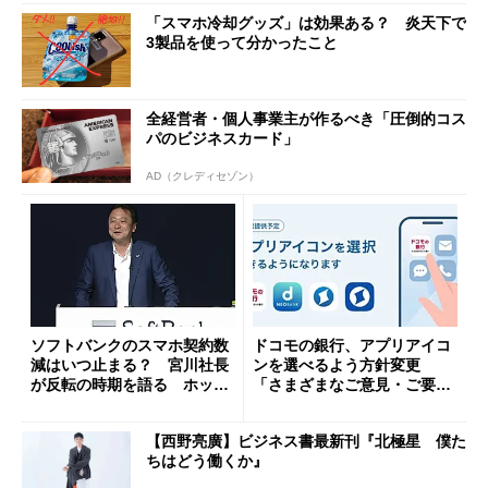
「スマホ冷却グッズ」は効果ある？ 炎天下で
3製品を使って分かったこと
全経営者・個人事業主が作るべき「圧倒的コス
パのビジネスカード」
AD（クレディセゾン）
ソフトバンクのスマホ契約数
ドコモの銀行、アプリアイコ
減はいつ止まる？ 宮川社長
ンを選べるよう方針変更
が反転の時期を語る ホッピ
「さまざまなご意見・ご要望
ング対策は「真剣にやりすぎ
を踏まえ」
た」
【西野亮廣】ビジネス書最新刊『北極星 僕た
ちはどう働くか』