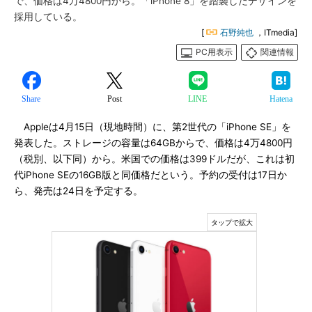
で、価格は4万4800円から。「iPhone 8」を踏襲したデザインを
採用している。
[
石野純也
，ITmedia]
PC用表示
関連情報
Share
Post
LINE
Hatena
Appleは4月15日（現地時間）に、第2世代の「iPhone SE」を
発表した。ストレージの容量は64GBからで、価格は4万4800円
（税別、以下同）から。米国での価格は399ドルだが、これは初
代iPhone SEの16GB版と同価格だという。予約の受付は17日か
ら、発売は24日を予定する。