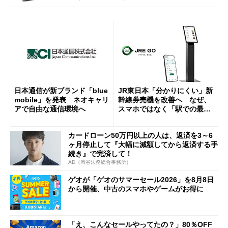
日本通信が新ブランド「blue
JR東日本「分かりにくい」新
mobile」を発表 ネオキャリ
幹線券売機を改善へ なぜ、
アで自由な通信環境へ
スマホではなく「駅での最短
1分購入」を実現？
カードローン50万円以上の人は、返済を3～6
ヶ月停止して『大幅に減額してから返済する手
続き』で完済して！
AD（渋谷法務総合事務所）
ゲオが「ゲオのサマーセール2026」を8月8日
から開催、中古のスマホやゲームがお得に
「え、こんなセールやってたの？」80％OFF