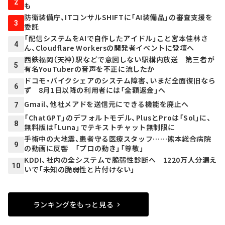
2
も
防衛装備庁、ITコンサルSHIFTに「AI装備品」の審査支援を
3
委託
「配信システムをAIで自作したアイドル」こと宮本佳林さ
4
ん、Cloudflare Workersの開発者イベントに登壇へ
西鉄福岡（天神）駅などで意図しない駅構内放送 第三者が
5
有名YouTuberの音声を不正に流したか
ドコモ・バイクシェアのシステム障害、いまだ全面復旧なら
6
ず 8月1日以降の利用者には「全額返金」へ
Gmail、他社メアドを送信元にできる機能を廃止へ
7
「ChatGPT」のデフォルトモデル、PlusとProは「Sol」に、
8
無料版は「Luna」でテキストチャット無制限に
手術中の大地震、患者守る医療スタッフ……熊本総合病院
9
の動画に反響 「プロの動き」「尊敬」
KDDI、社内の全システムで脆弱性診断へ 1220万人分漏え
10
いで「未知の脆弱性と片付けない」
ランキングをもっと見る