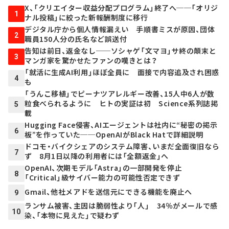
X、「クリエイター収益分配プログラム」終了へ──「オリジ
1
ナル投稿」に絞った新報酬制度に移行
デジタル庁から個人情報漏えい 手順書ミスが原因、団体
2
職員150人分の氏名など誤送付
告知は前日、返金なし──ソシャゲ「文マヨ」サ終の顛末と
3
マンガ家を驚かせたファンの嘆きとは？
「就活に生成AI利用」ほぼ全員に 面接で内容追及され困惑
4
も
「うんこ移植」でピーナツアレルギー改善、15人中6人が数
粒食べられるように ヒトの実証は初 Science系列誌掲
5
載
Hugging Face侵害、AIエージェントは社内に“秘密の掲示
6
板”を作っていた──OpenAIがBlack Hatで詳細説明
ドコモ・バイクシェアのシステム障害、いまだ全面復旧なら
7
ず 8月1日以降の利用者には「全額返金」へ
OpenAI、次期モデル「Astra」の一部開発を停止
8
「Critical」級サイバー能力の可能性否定できず
Gmail、他社メアドを送信元にできる機能を廃止へ
9
ランサム被害、主因は脆弱性より「人」 34％がメールで感
10
染、「本物に見えた」で疑わず