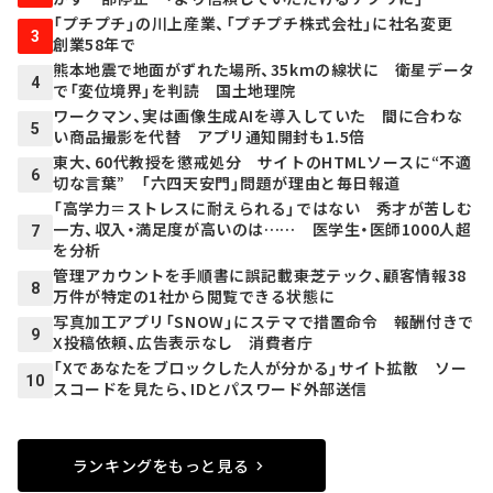
「プチプチ」の川上産業、「プチプチ株式会社」に社名変更
3
創業58年で
熊本地震で地面がずれた場所、35kmの線状に 衛星データ
4
で「変位境界」を判読 国土地理院
ワークマン、実は画像生成AIを導入していた 間に合わな
5
い商品撮影を代替 アプリ通知開封も1.5倍
東大、60代教授を懲戒処分 サイトのHTMLソースに“不適
6
切な言葉” 「六四天安門」問題が理由と毎日報道
「高学力＝ストレスに耐えられる」ではない 秀才が苦しむ
一方、収入・満足度が高いのは…… 医学生・医師1000人超
7
を分析
管理アカウントを手順書に誤記載――東芝テック、顧客情報38
8
万件が特定の1社から閲覧できる状態に
写真加工アプリ「SNOW」にステマで措置命令 報酬付きで
9
X投稿依頼、広告表示なし 消費者庁
「Xであなたをブロックした人が分かる」サイト拡散 ソー
10
スコードを見たら、IDとパスワード外部送信
ランキングをもっと見る