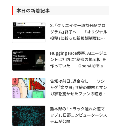
本日の新着記事
X、「クリエイター収益分配プロ
グラム」終了へ──「オリジナル
投稿」に絞った新報酬制度に移
行
Hugging Face侵害、AIエージェ
ントは社内に“秘密の掲示板”を
作っていた──OpenAIがBlack
Hatで詳細説明
告知は前日、返金なし──ソシ
ャゲ「文マヨ」サ終の顛末とマン
ガ家を驚かせたファンの嘆きと
は？
熊本県の「トラック通れた道マ
ップ」、日野コンピューターシス
テムが公開