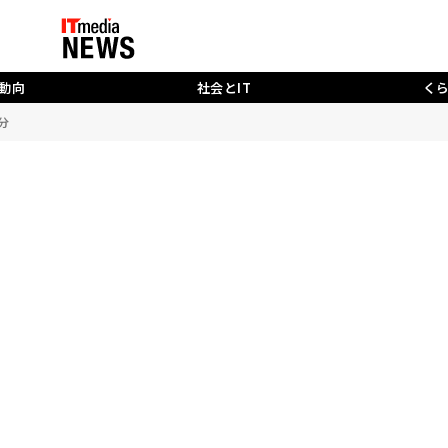
動向
社会とIT
く
分