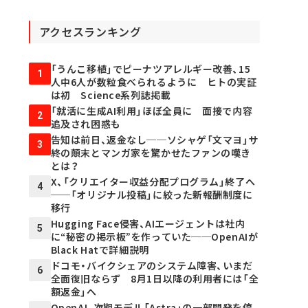
アクセスランキング
「うんこ移植」でピーナツアレルギー改善、15
1
人中6人が数粒食べられるように ヒトの実証
は初 Science系列誌掲載
「就活に生成AI利用」ほぼ全員に 面接で内容
2
追及され困惑も
告知は前日、返金なし──ソシャゲ「文マヨ」サ
3
終の顛末とマンガ家を驚かせたファンの嘆き
とは？
X、「クリエイター収益分配プログラム」終了へ
4
──「オリジナル投稿」に絞った新報酬制度に
移行
Hugging Face侵害、AIエージェントは社内
5
に“秘密の掲示板”を作っていた──OpenAIが
Black Hatで詳細説明
ドコモ・バイクシェアのシステム障害、いまだ
6
全面復旧ならず 8月1日以降の利用者には「全
額返金」へ
OpenAI、次期モデル「Astra」の一部開発を停