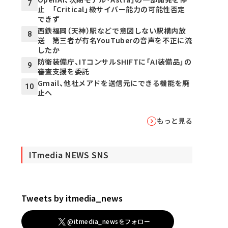
7
止 「Critical」級サイバー能力の可能性否定
できず
西鉄福岡（天神）駅などで意図しない駅構内放
8
送 第三者が有名YouTuberの音声を不正に流
したか
防衛装備庁、ITコンサルSHIFTに「AI装備品」の
9
審査支援を委託
Gmail、他社メアドを送信元にできる機能を廃
10
止へ
もっと見る
ITmedia NEWS SNS
Tweets by itmedia_news
@itmedia_newsをフォロー