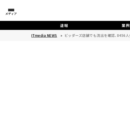
メディア
速報
業界
ITmedia NEWS
ビッダーズ店舗でも流出を確認、8456人